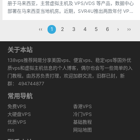
册于马来西亚，主营虚拟主机及 VPS/VDS 等产品，数据中心
部署在马来西亚当地机房。近期，SVR4U推出两款年付 VPS
促销套餐，均基于 KVM 架构，搭载英特尔至强铂金（Xeon
Platinum）处理器与 SSD 固态硬盘，并同时
‹‹
1
2
3
4
5
6
›
››
关于本站
138vps推荐网是分享美国vps、便宜vps、稳定vps等国外优
质vps和虚拟主机信息的个人博客，偶尔也会写一些简单的入
门教程。由苏苏负责打理，欢迎加群交流，旧群已封，新
群： 494744877
常用导航
免费VPS
香港VPS
大硬盘VPS
冷门VPS
优质VPS
基础教程
rss
网站地图