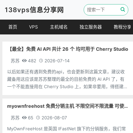
138vps信息分享网
首页
VPS
主机域名
独立服务器
教程分享
VPS优惠
域名
VPS教程
【最全】免费 AI API 共计 26 个 均可用于 Cherry Studio
便宜VPS
虚拟主机
建站教程
VPS评测
linux 教程
苏苏
482
2026-07-14
其他教程
以后如果还有遇到免费的api，也会更新到这篇文章，建议收
藏备用这应该是苏苏整理的最全的目前免费的 AI API 了，有
一个不能直接用在 Cherry Studio 上，如果非要用，得搭建中
转。排名不分先后，不分国内外，太多了，懒得一个个排了。
限制方面，苏苏知道的就写上，不一定对，不知道的就不写
myownfreehost 免费分销主机 不限空间不限流量 可使用免费域名申请
了。免
苏苏
65
2026-08-07
MyOwnFreeHost 是英国 IFastNet 旗下的分销服务，我们常