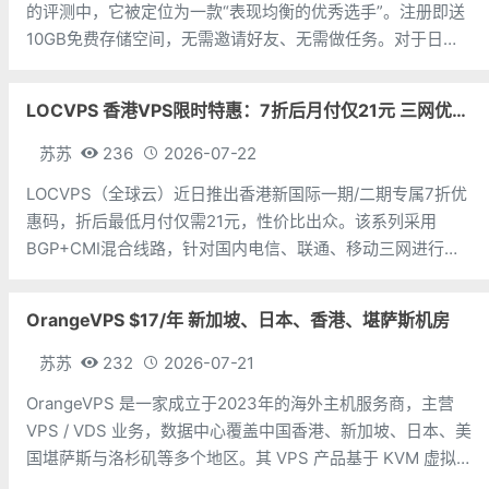
的评测中，它被定位为一款“表现均衡的优秀选手”。注册即送
10GB免费存储空间，无需邀请好友、无需做任务。对于日常
备份照片、文档和轻量级文件同步来说，勉强够用。Icedrive
的几个亮点：一是界面颜值高，好吧，这个确实是凑数的。二
LOCVPS 香港VPS限时特惠：7折后月付仅21元 三网优化BGP线路 可选原生IP
是上传
苏苏
236
2026-07-22
LOCVPS（全球云）近日推出香港新国际一期/二期专属7折优
惠码，折后最低月付仅需21元，性价比出众。该系列采用
BGP+CMI混合线路，针对国内电信、联通、移动三网进行专
项优化，最高可享500Mbps大带宽，并支持选购原生IP，满
足跨境业务对IP纯净度的需求。LOCVPS深耕KVM虚拟化技
OrangeVPS $17/年 新加坡、日本、香港、堪萨斯机房
术，机房覆
苏苏
232
2026-07-21
OrangeVPS 是一家成立于2023年的海外主机服务商，主营
VPS / VDS 业务，数据中心覆盖中国香港、新加坡、日本、美
国堪萨斯与洛杉矶等多个地区。其 VPS 产品基于 KVM 虚拟
化架构，配备 NVMe SSD 固态硬盘，主要分为亚洲和美国两