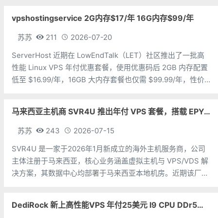
大系列。亚洲 VPS 月付低至 6 美元，美国
vpshostingservice 2G内存$17/年 16G内存$99/年
苏苏
211
2026-07-20
ServerHost 近期在 LowEndTalk（LET）社区推出了一批高
性能 Linux VPS 年付优惠套餐，使用优惠码后 2GB 内存配置
低至 $16.99/年，16GB 大内存套餐也仅需 $99.99/年，性价
比非常突出。ServerHost 的 VPS 全部采用 KVM 虚拟化架
构，搭配
马来西亚主机商 SVR4U 推出年付 VPS 套餐，搭载 EPYC/至强铂金，支持支付宝
苏苏
243
2026-07-15
SVR4U 是一家于2026年1月新成立的海外主机服务商，公司
主体注册于马来西亚，核心业务涵盖虚拟主机与 VPS/VDS 解
决方案，其数据中心均部署于马来西亚本地机房。近期该厂商
上线了数款年付特惠 VPS 套餐，全系采用 KVM 虚拟化架
构，硬件配置上选用 AMD EPYC 或 Intel Xeon
DediRock 新上高性能VPS 年付25美元 I9 CPU DDr5内存 纽约机房