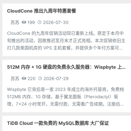
VPS的速度真相，以及到底该选谁。虚拟主机和VPS的区别虚
CloudCone 推出九周年特惠套餐
拟主机，就像你租了一个
苏苏
199
2026-07-30
CloudCone 的九周年促销活动现已重新上线。原定于本月中
旬推出的活动，因故推迟至月末才正式亮相。本次促销依旧主
打几款美国机房的 VPS 主机套餐，并提供多个年付方案可供
选择。值得注意的是，此次九周年活动中的年付套餐均部署于
DC4 机房（目测）。CPU：1个内存：1G硬盘：25G SSD流
512M 内存 + 1G 硬盘的免费永久服务器：Wispbyte 上手
量：
苏苏
220
2026-07-29
Wispbyte 它背后是一家 2023 年成立的海外托管商，免费档
512MB 内存、1G 存储，基于翼龙面板（Pterodactyl）管
理，7×24 小时常开，无需付款、无需看广告续期。注册后你
能拿到一台这样的小机器：512MB 内存 + 1GB 硬盘每个账号
限 1 台免费服务器后台是翼龙面板，
TiDB Cloud 一款免费的 MySQL数据库 大厂保证