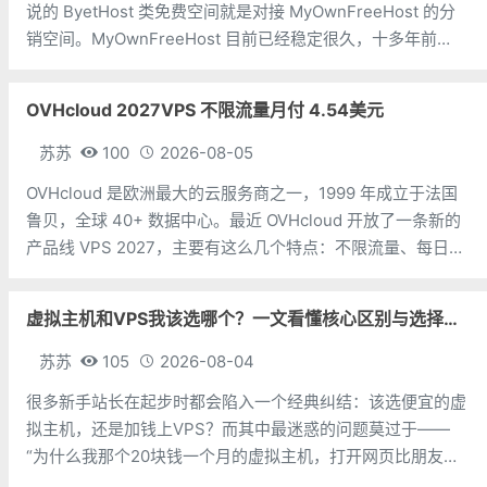
说的 ByetHost 类免费空间就是对接 MyOwnFreeHost 的分
销空间。MyOwnFreeHost 目前已经稳定很久，十多年前
ByetHost 大火，那时候还有一个叫 Youhosting 的免费主
机，苏苏当时
OVHcloud 2027VPS 不限流量月付 4.54美元
苏苏
100
2026-08-05
OVHcloud 是欧洲最大的云服务商之一，1999 年成立于法国
鲁贝，全球 40+ 数据中心。最近 OVHcloud 开放了一条新的
产品线 VPS 2027，主要有这么几个特点：不限流量、每日自
动备份（保留 24 小时）、Anti-DDoS 防护、一键升级但需要
注意的是亚太区有流量配额：孟买、新加
虚拟主机和VPS我该选哪个？一文看懂核心区别与选择指南
苏苏
105
2026-08-04
很多新手站长在起步时都会陷入一个经典纠结：该选便宜的虚
拟主机，还是加钱上VPS？而其中最迷惑的问题莫过于——
“为什么我那个20块钱一个月的虚拟主机，打开网页比朋友几
百块买的VPS还快？”今天苏苏就跟大家分析一下虚拟主机和