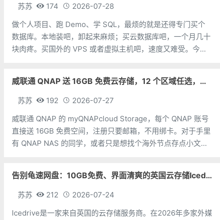
苏苏
174
2026-07-28
做个人项目、跑 Demo、学 SQL，最烦的就是还得专门买个
数据库。本地装吧，卸起来麻烦；买云数据库吧，一个月几十
块肉疼。买国外的 VPS 或者虚拟主机吧，速度又难受。今天
苏苏分享一个国外大厂免费 MySQL数据库，非常好用。地
址：https://tidbcloud.com/free-trial/P
威联通 QNAP 送 16GB 免费云存储，12 个区域任选，邮箱注册即可
苏苏
192
2026-07-27
威联通 QNAP 的 myQNAPcloud Storage，每个 QNAP 账号
直接送 16GB 免费空间，注册只要邮箱，不用绑卡。对于手里
有 QNAP NAS 的同学，或者只是想找个海外节点存点小文件
的朋友，可以考虑一下。存储空间：16GB 免费，无试用期，
无隐藏费用注册方式：邮箱即可，无需双币
告别龟速网盘：10GB免费、界面清爽的英国云存储Icedrive体验
苏苏
212
2026-07-24
Icedrive是一家来自英国的云存储服务商。在2026年多家外媒