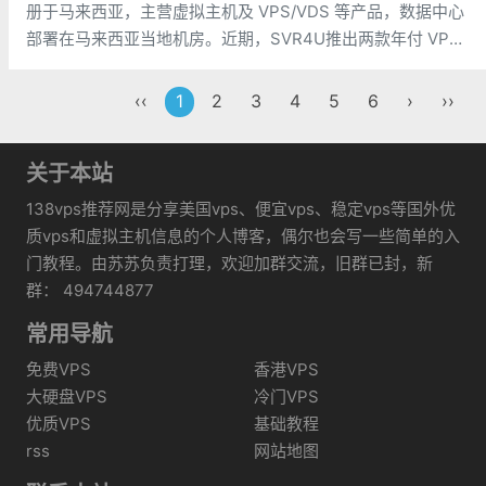
册于马来西亚，主营虚拟主机及 VPS/VDS 等产品，数据中心
部署在马来西亚当地机房。近期，SVR4U推出两款年付 VPS
促销套餐，均基于 KVM 架构，搭载英特尔至强铂金（Xeon
Platinum）处理器与 SSD 固态硬盘，并同时
‹‹
1
2
3
4
5
6
›
››
关于本站
138vps推荐网是分享美国vps、便宜vps、稳定vps等国外优
质vps和虚拟主机信息的个人博客，偶尔也会写一些简单的入
门教程。由苏苏负责打理，欢迎加群交流，旧群已封，新
群： 494744877
常用导航
免费VPS
香港VPS
大硬盘VPS
冷门VPS
优质VPS
基础教程
rss
网站地图