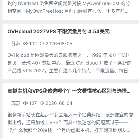
说的 ByetHost 类免费空间就是对接 MyOwnFreeHost 的分
销空间。MyOwnFreeHost 目前已经稳定很久，十多年前
ByetHost 大火，那时候还有一个叫 Youhosting 的免费主
机，苏苏当时
OVHcloud 2027VPS 不限流量月付 4.54美元
苏苏
102
2026-08-05
OVHcloud 是欧洲最大的云服务商之一，1999 年成立于法国
鲁贝，全球 40+ 数据中心。最近 OVHcloud 开放了一条新的
产品线 VPS 2027，主要有这么几个特点：不限流量、每日自
动备份（保留 24 小时）、Anti-DDoS 防护、一键升级但需要
注意的是亚太区有流量配额：孟买、新加
虚拟主机和VPS我该选哪个？一文看懂核心区别与选择指南
苏苏
107
2026-08-04
很多新手站长在起步时都会陷入一个经典纠结：该选便宜的虚
拟主机，还是加钱上VPS？而其中最迷惑的问题莫过于——
“为什么我那个20块钱一个月的虚拟主机，打开网页比朋友几
百块买的VPS还快？”今天苏苏就跟大家分析一下虚拟主机和