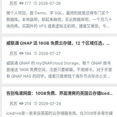
苏苏
177
2026-07-28
做个人项目、跑 Demo、学 SQL，最烦的就是还得专门买个
数据库。本地装吧，卸起来麻烦；买云数据库吧，一个月几十
块肉疼。买国外的 VPS 或者虚拟主机吧，速度又难受。今天
苏苏分享一个国外大厂免费 MySQL数据库，非常好用。地
址：https://tidbcloud.com/free-trial/P
威联通 QNAP 送 16GB 免费云存储，12 个区域任选，邮箱注册即可
苏苏
194
2026-07-27
威联通 QNAP 的 myQNAPcloud Storage，每个 QNAP 账号
直接送 16GB 免费空间，注册只要邮箱，不用绑卡。对于手里
有 QNAP NAS 的同学，或者只是想找个海外节点存点小文件
的朋友，可以考虑一下。存储空间：16GB 免费，无试用期，
无隐藏费用注册方式：邮箱即可，无需双币
告别龟速网盘：10GB免费、界面清爽的英国云存储Icedrive体验
苏苏
214
2026-07-24
Icedrive是一家来自英国的云存储服务商。在2026年多家外媒