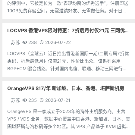
的评测中，它被定位为一款“表现均衡的优秀选手”。注册即送
10GB免费存储空间，无需邀请好友、无需做任务。对于日常
备份照片、文档和轻量级文件同步来说，勉强够用。Icedrive
的几个亮点：一是界面颜值高，好吧，这个确实是凑数的。二
LOCVPS 香港VPS限时特惠：7折后月付仅21元 三网优化BGP线路 可选原生IP
是上传
苏苏
238
2026-07-22
LOCVPS（全球云）近日推出香港新国际一期/二期专属7折优
惠码，折后最低月付仅需21元，性价比出众。该系列采用
BGP+CMI混合线路，针对国内电信、联通、移动三网进行专
项优化，最高可享500Mbps大带宽，并支持选购原生IP，满
足跨境业务对IP纯净度的需求。LOCVPS深耕KVM虚拟化技
OrangeVPS $17/年 新加坡、日本、香港、堪萨斯机房
术，机房覆
苏苏
235
2026-07-21
OrangeVPS 是一家成立于2023年的海外主机服务商，主营
VPS / VDS 业务，数据中心覆盖中国香港、新加坡、日本、美
国堪萨斯与洛杉矶等多个地区。其 VPS 产品基于 KVM 虚拟
化架构，配备 NVMe SSD 固态硬盘，主要分为亚洲和美国两