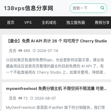
138vps信息分享网
首页
VPS
主机域名
独立服务器
教程分享
VPS优惠
域名
VPS教程
【最全】免费 AI API 共计 26 个 均可用于 Cherry Studio
便宜VPS
虚拟主机
建站教程
VPS评测
linux 教程
苏苏
485
2026-07-14
其他教程
以后如果还有遇到免费的api，也会更新到这篇文章，建议收
藏备用这应该是苏苏整理的最全的目前免费的 AI API 了，有
一个不能直接用在 Cherry Studio 上，如果非要用，得搭建中
转。排名不分先后，不分国内外，太多了，懒得一个个排了。
限制方面，苏苏知道的就写上，不一定对，不知道的就不写
myownfreehost 免费分销主机 不限空间不限流量 可使用免费域名申请
了。免
苏苏
72
2026-08-07
MyOwnFreeHost 是英国 IFastNet 旗下的分销服务，我们常