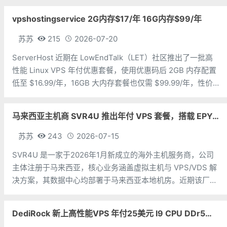
大系列。亚洲 VPS 月付低至 6 美元，美国
vpshostingservice 2G内存$17/年 16G内存$99/年
苏苏
215
2026-07-20
ServerHost 近期在 LowEndTalk（LET）社区推出了一批高
性能 Linux VPS 年付优惠套餐，使用优惠码后 2GB 内存配置
低至 $16.99/年，16GB 大内存套餐也仅需 $99.99/年，性价
比非常突出。ServerHost 的 VPS 全部采用 KVM 虚拟化架
构，搭配
马来西亚主机商 SVR4U 推出年付 VPS 套餐，搭载 EPYC/至强铂金，支持支付宝
苏苏
243
2026-07-15
SVR4U 是一家于2026年1月新成立的海外主机服务商，公司
主体注册于马来西亚，核心业务涵盖虚拟主机与 VPS/VDS 解
决方案，其数据中心均部署于马来西亚本地机房。近期该厂商
上线了数款年付特惠 VPS 套餐，全系采用 KVM 虚拟化架
构，硬件配置上选用 AMD EPYC 或 Intel Xeon
DediRock 新上高性能VPS 年付25美元 I9 CPU DDr5内存 纽约机房