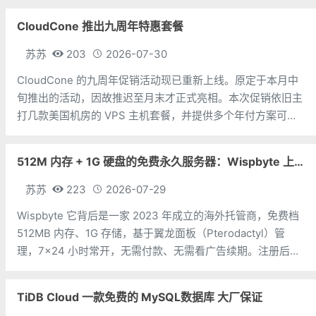
VPS的速度真相，以及到底该选谁。虚拟主机和VPS的区别虚
CloudCone 推出九周年特惠套餐
拟主机，就像你租了一个
苏苏
203
2026-07-30
CloudCone 的九周年促销活动现已重新上线。原定于本月中
旬推出的活动，因故推迟至月末才正式亮相。本次促销依旧主
打几款美国机房的 VPS 主机套餐，并提供多个年付方案可供
选择。值得注意的是，此次九周年活动中的年付套餐均部署于
DC4 机房（目测）。CPU：1个内存：1G硬盘：25G SSD流
512M 内存 + 1G 硬盘的免费永久服务器：Wispbyte 上手
量：
苏苏
223
2026-07-29
Wispbyte 它背后是一家 2023 年成立的海外托管商，免费档
512MB 内存、1G 存储，基于翼龙面板（Pterodactyl）管
理，7×24 小时常开，无需付款、无需看广告续期。注册后你
能拿到一台这样的小机器：512MB 内存 + 1GB 硬盘每个账号
限 1 台免费服务器后台是翼龙面板，
TiDB Cloud 一款免费的 MySQL数据库 大厂保证