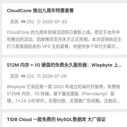
VPS的速度真相，以及到底该选谁。虚拟主机和VPS的区别虚
CloudCone 推出九周年特惠套餐
拟主机，就像你租了一个
苏苏
202
2026-07-30
CloudCone 的九周年促销活动现已重新上线。原定于本月中
旬推出的活动，因故推迟至月末才正式亮相。本次促销依旧主
打几款美国机房的 VPS 主机套餐，并提供多个年付方案可供
选择。值得注意的是，此次九周年活动中的年付套餐均部署于
DC4 机房（目测）。CPU：1个内存：1G硬盘：25G SSD流
512M 内存 + 1G 硬盘的免费永久服务器：Wispbyte 上手
量：
苏苏
222
2026-07-29
Wispbyte 它背后是一家 2023 年成立的海外托管商，免费档
512MB 内存、1G 存储，基于翼龙面板（Pterodactyl）管
理，7×24 小时常开，无需付款、无需看广告续期。注册后你
能拿到一台这样的小机器：512MB 内存 + 1GB 硬盘每个账号
限 1 台免费服务器后台是翼龙面板，
TiDB Cloud 一款免费的 MySQL数据库 大厂保证