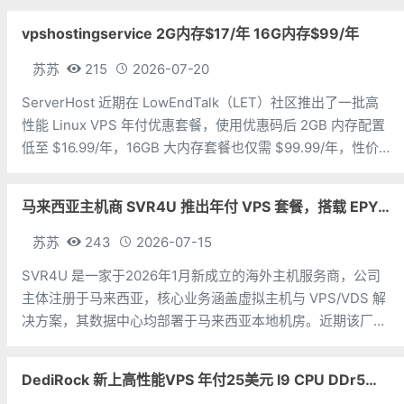
大系列。亚洲 VPS 月付低至 6 美元，美国
vpshostingservice 2G内存$17/年 16G内存$99/年
苏苏
215
2026-07-20
ServerHost 近期在 LowEndTalk（LET）社区推出了一批高
性能 Linux VPS 年付优惠套餐，使用优惠码后 2GB 内存配置
低至 $16.99/年，16GB 大内存套餐也仅需 $99.99/年，性价
比非常突出。ServerHost 的 VPS 全部采用 KVM 虚拟化架
构，搭配
马来西亚主机商 SVR4U 推出年付 VPS 套餐，搭载 EPYC/至强铂金，支持支付宝
苏苏
243
2026-07-15
SVR4U 是一家于2026年1月新成立的海外主机服务商，公司
主体注册于马来西亚，核心业务涵盖虚拟主机与 VPS/VDS 解
决方案，其数据中心均部署于马来西亚本地机房。近期该厂商
上线了数款年付特惠 VPS 套餐，全系采用 KVM 虚拟化架
构，硬件配置上选用 AMD EPYC 或 Intel Xeon
DediRock 新上高性能VPS 年付25美元 I9 CPU DDr5内存 纽约机房