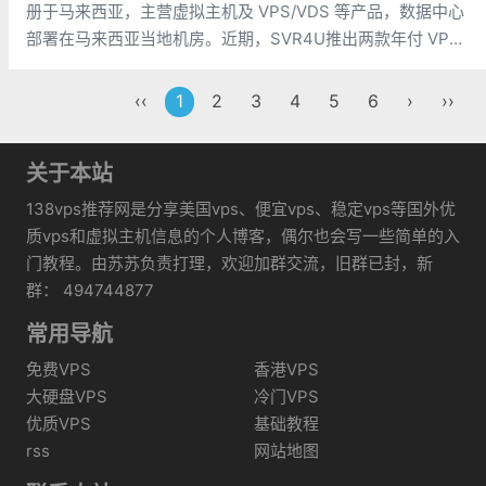
册于马来西亚，主营虚拟主机及 VPS/VDS 等产品，数据中心
部署在马来西亚当地机房。近期，SVR4U推出两款年付 VPS
促销套餐，均基于 KVM 架构，搭载英特尔至强铂金（Xeon
Platinum）处理器与 SSD 固态硬盘，并同时
‹‹
1
2
3
4
5
6
›
››
关于本站
138vps推荐网是分享美国vps、便宜vps、稳定vps等国外优
质vps和虚拟主机信息的个人博客，偶尔也会写一些简单的入
门教程。由苏苏负责打理，欢迎加群交流，旧群已封，新
群： 494744877
常用导航
免费VPS
香港VPS
大硬盘VPS
冷门VPS
优质VPS
基础教程
rss
网站地图