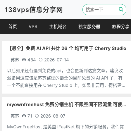
138vps信息分享网
首页
VPS
主机域名
独立服务器
教程分享
VPS优惠
域名
VPS教程
【最全】免费 AI API 共计 26 个 均可用于 Cherry Studio
便宜VPS
虚拟主机
建站教程
VPS评测
linux 教程
苏苏
484
2026-07-14
其他教程
以后如果还有遇到免费的api，也会更新到这篇文章，建议收
藏备用这应该是苏苏整理的最全的目前免费的 AI API 了，有
一个不能直接用在 Cherry Studio 上，如果非要用，得搭建中
转。排名不分先后，不分国内外，太多了，懒得一个个排了。
限制方面，苏苏知道的就写上，不一定对，不知道的就不写
myownfreehost 免费分销主机 不限空间不限流量 可使用免费域名申请
了。免
苏苏
71
2026-08-07
MyOwnFreeHost 是英国 IFastNet 旗下的分销服务，我们常