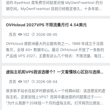
说的 ByetHost 类免费空间就是对接 MyOwnFreeHost 的分
销空间。MyOwnFreeHost 目前已经稳定很久，十多年前
ByetHost 大火，那时候还有一个叫 Youhosting 的免费主
机，苏苏当时
OVHcloud 2027VPS 不限流量月付 4.54美元
苏苏
102
2026-08-05
OVHcloud 是欧洲最大的云服务商之一，1999 年成立于法国
鲁贝，全球 40+ 数据中心。最近 OVHcloud 开放了一条新的
产品线 VPS 2027，主要有这么几个特点：不限流量、每日自
动备份（保留 24 小时）、Anti-DDoS 防护、一键升级但需要
注意的是亚太区有流量配额：孟买、新加
虚拟主机和VPS我该选哪个？一文看懂核心区别与选择指南
苏苏
107
2026-08-04
很多新手站长在起步时都会陷入一个经典纠结：该选便宜的虚
拟主机，还是加钱上VPS？而其中最迷惑的问题莫过于——
“为什么我那个20块钱一个月的虚拟主机，打开网页比朋友几
百块买的VPS还快？”今天苏苏就跟大家分析一下虚拟主机和