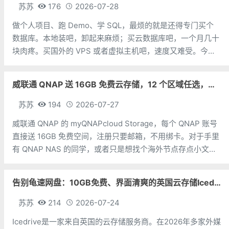
苏苏
176
2026-07-28
做个人项目、跑 Demo、学 SQL，最烦的就是还得专门买个
数据库。本地装吧，卸起来麻烦；买云数据库吧，一个月几十
块肉疼。买国外的 VPS 或者虚拟主机吧，速度又难受。今天
苏苏分享一个国外大厂免费 MySQL数据库，非常好用。地
址：https://tidbcloud.com/free-trial/P
威联通 QNAP 送 16GB 免费云存储，12 个区域任选，邮箱注册即可
苏苏
194
2026-07-27
威联通 QNAP 的 myQNAPcloud Storage，每个 QNAP 账号
直接送 16GB 免费空间，注册只要邮箱，不用绑卡。对于手里
有 QNAP NAS 的同学，或者只是想找个海外节点存点小文件
的朋友，可以考虑一下。存储空间：16GB 免费，无试用期，
无隐藏费用注册方式：邮箱即可，无需双币
告别龟速网盘：10GB免费、界面清爽的英国云存储Icedrive体验
苏苏
214
2026-07-24
Icedrive是一家来自英国的云存储服务商。在2026年多家外媒