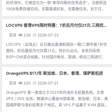
的评测中，它被定位为一款“表现均衡的优秀选手”。注册即送
10GB免费存储空间，无需邀请好友、无需做任务。对于日常
备份照片、文档和轻量级文件同步来说，勉强够用。Icedrive
的几个亮点：一是界面颜值高，好吧，这个确实是凑数的。二
LOCVPS 香港VPS限时特惠：7折后月付仅21元 三网优化BGP线路 可选原生IP
是上传
苏苏
238
2026-07-22
LOCVPS（全球云）近日推出香港新国际一期/二期专属7折优
惠码，折后最低月付仅需21元，性价比出众。该系列采用
BGP+CMI混合线路，针对国内电信、联通、移动三网进行专
项优化，最高可享500Mbps大带宽，并支持选购原生IP，满
足跨境业务对IP纯净度的需求。LOCVPS深耕KVM虚拟化技
OrangeVPS $17/年 新加坡、日本、香港、堪萨斯机房
术，机房覆
苏苏
235
2026-07-21
OrangeVPS 是一家成立于2023年的海外主机服务商，主营
VPS / VDS 业务，数据中心覆盖中国香港、新加坡、日本、美
国堪萨斯与洛杉矶等多个地区。其 VPS 产品基于 KVM 虚拟
化架构，配备 NVMe SSD 固态硬盘，主要分为亚洲和美国两