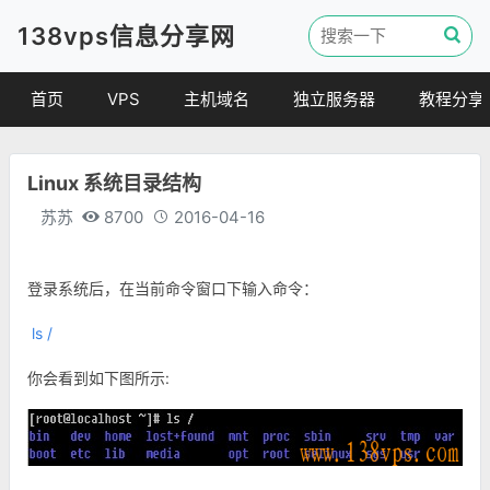
138vps信息分享网
首页
VPS
主机域名
独立服务器
教程分享
VPS优惠
域名
VPS教程
Linux 系统目录结构
便宜VPS
虚拟主机
建站教程
苏苏
8700
2016-04-16
VPS评测
linux 教程
其他教程
登录系统后，在当前命令窗口下输入命令：
ls /
你会看到如下图所示: