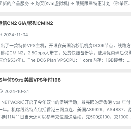
买新的产品服务 → 购买[Kvm虚拟机] → 限期限量特惠计划（秒杀区
P)CPU：4个内存：
电信CN2 GIA/移动CMIN2
2024-11-04
出了一款特价VPS主机，开设在美国洛杉矶机房DC06节点，线路方
A、移动CMIN2，2.5Gbps大带宽，免费快照备份等，使用优惠码后仅
价$53/年)。The DC6 Plan VPSCPU：1 core内存：1GB硬盘：
PS年付99元 美国VPS年付168
2024-10-31
YOU NETWORK)开启了今年双11的促销活动，最亮眼的是香港 vps 年付
一年。机房线路特点包括香港三网直连、美国AS9929、AS4837、
；同时11月11日当天还可以参与充值赠送活动，充500送100，充1000