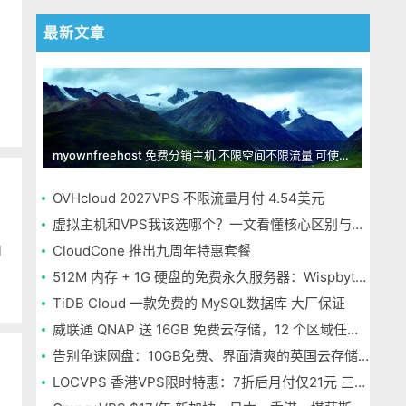
最新文章
5
myownfreehost 免费分销主机 不限空间不限流量 可使用免费域名申请
OVHcloud 2027VPS 不限流量月付 4.54美元
虚拟主机和VPS我该选哪个？一文看懂核心区别与选择指南
内
CloudCone 推出九周年特惠套餐
512M 内存 + 1G 硬盘的免费永久服务器：Wispbyte 上手
TiDB Cloud 一款免费的 MySQL数据库 大厂保证
威联通 QNAP 送 16GB 免费云存储，12 个区域任选，邮箱注册即可
告别龟速网盘：10GB免费、界面清爽的英国云存储Icedrive体验
LOCVPS 香港VPS限时特惠：7折后月付仅21元 三网优化BGP线路 可选原生IP