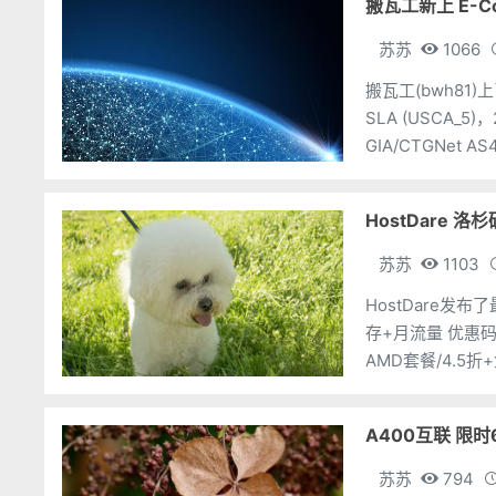
搬瓦工新上 E-C
苏苏
1066
搬瓦工(bwh81)上
SLA (USCA_
GIA/CTGNet A
苏苏
1103
HostDare发布
存+月流量 优惠码：
AMD套餐/4.5
A400互联 限时
苏苏
794