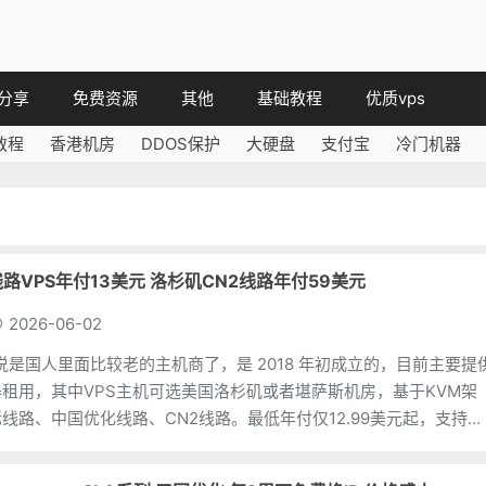
分享
免费资源
其他
基础教程
优质vps
教程
香港机房
DDOS保护
大硬盘
支付宝
冷门机器
教程
免费空间
简讯
教程
免费域名
 教程
免费VPS
教程
其他免费
化线路VPS年付13美元 洛杉矶CN2线路年付59美元
2026-06-02
可以说是国人里面比较老的主机商了，是 2018 年初成立的，目前主要提
器租用，其中VPS主机可选美国洛杉矶或者堪萨斯机房，基于KVM架
线路、中国优化线路、CN2线路。最低年付仅12.99美元起，支持使
al、usdt等多种付款方式。