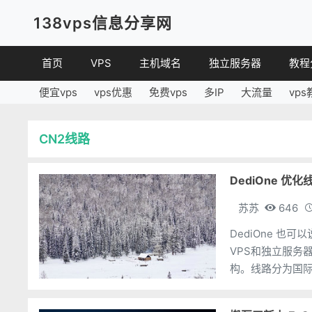
138vps信息分享网
首页
VPS
主机域名
独立服务器
教程
便宜vps
vps优惠
免费vps
多IP
大流量
vps
VPS优惠
域名
VPS
便宜VPS
虚拟主机
建站
CN2线路
VPS评测
linux
其他
DediOne 优
苏苏
646
DediOne 也
VPS和独立服务
构。线路分为国际
用支付宝、PayP