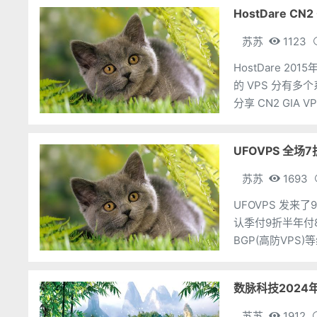
HostDare CN
苏苏
1123
HostDare 
的 VPS 分有
分享 CN2 GI
768M硬盘：10G
UFOVPS 全场
苏苏
1693
UFOVPS 发来
认季付9折半年付8.
BGP(高防VPS
赠送20元，最高充
数脉科技2024
苏苏
1912