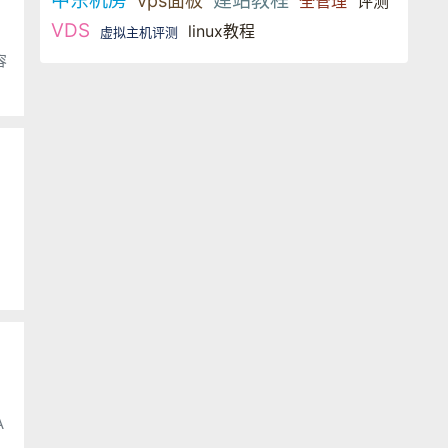
中东机房
建站教程
vps面板
全管理
评测
VDS
linux教程
虚拟主机评测
容
A