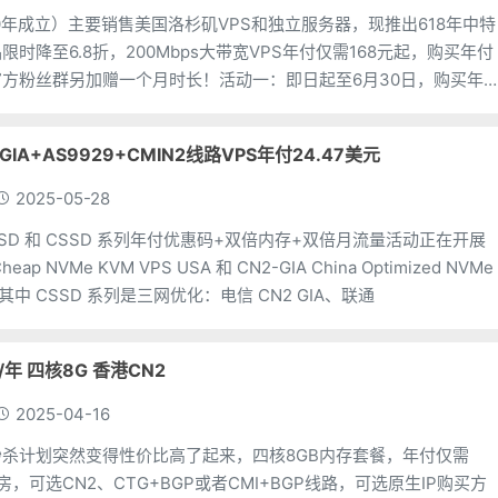
020年成立）主要销售美国洛杉矶VPS和独立服务器，现推出618年中特
时降至6.8折，200Mbps大带宽VPS年付仅需168元起，购买年付
方粉丝群另加赠一个月时长！活动一：即日起至6月30日，购买年
加赠一个月时长。领取方式：加入官方
N2 GIA+AS9929+CMIN2线路VPS年付24.47美元
2025-05-28
针对 SSD 和 CSSD 系列年付优惠码+双倍内存+双倍月流量活动正在开展
p NVMe KVM VPS USA 和 CN2-GIA China Optimized NVMe
，其中 CSSD 系列是三网优化：电信 CN2 GIA、联通
元/年 四核8G 香港CN2
2025-04-16
惠秒杀计划突然变得性价比高了起来，四核8GB内存套餐，年付仅需
机房，可选CN2、CTG+BGP或者CMI+BGP线路，可选原生IP购买方