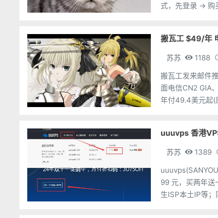
式，先登录 → 购
香港新国际(原生I
搬瓦工 $49/年 
苏苏
1188
搬瓦工发来邮件推
面电信CN2 GI
年付49.4美元起(原
20GB SSD月流
uuuvps 香港V
苏苏
1389
uuuvps(SAN
99 元，买两年送
生ISP本土IP等
260，充300