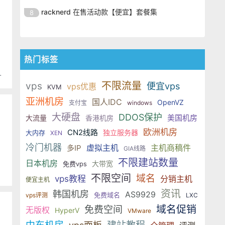
VPS ，一年只需19美元，优惠力度
器，我们一起看看 第一款
WeLoveServers 苏苏也分享过几次
的促销邮件，1G 内存 固态硬盘的
racknerd 在售活动款【便宜】套餐集
8
挺大。 官方网站 一共两款特价机
他们家的信息了，这次又收到他们
VPS ，一年只需19美元，优惠力度
器，我们一起看看 第一款
WeLoveServers 苏苏也分享过几次
的促销邮件，1G 内存 固态硬盘的
挺大。 官方网站 一共两款特价机
他们家的信息了，这次又收到他们
VPS ，一年只需19美元，优惠力度
器，我们一起看看 第一款
的促销邮件，1G 内存 固态硬盘的
挺大。 官方网站 一共两款特价机
热门标签
VPS ，一年只需19美元，优惠力度
器，我们一起看看 第一款
：
挺大。 官方网站 一共两款特价机
不限流量
vps
便宜vps
vps优惠
KVM
器，我们一起看看 第一款
亚洲机房
国人IDC
OpenVZ
支付宝
windows
大硬盘
DDOS保护
美国机房
大流量
香港机房
欧洲机房
CN2线路
独立服务器
大内存
XEN
冷门机器
虚拟主机
主机商稿件
多IP
GIA线路
不限建站数量
日本机房
大带宽
免费vps
不限空间
域名
vps教程
分销主机
便宜主机
资讯
韩国机房
AS9929
免费域名
vps评测
LXC
域名促销
免费空间
无版权
HyperV
VMware