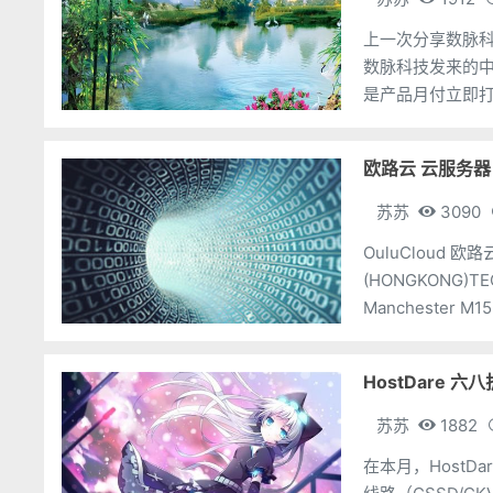
上一次分享数脉科
数脉科技发来的中
是产品月付立即打6折
tourl=370以
苏苏
3090
OuluCloud 欧
(HONGKONG)TE
Manchester 
HostDare 六
苏苏
1882
在本月，HostD