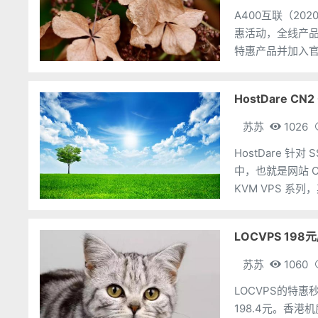
A400互联（2
惠活动，全线产品限
特惠产品并加入官
特惠专区产品，
HostDare C
苏苏
1026
HostDare 
中，也就是网站 Chea
KVM VPS 系列
LOCVPS 198
苏苏
1060
LOCVPS的特
198.4元。香港