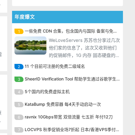
）
年度爆文
一些免费 CDN 合集，包含国内与国际 备案与免备案
1
WeLoveServers 苏苏也分享过几次
他们家的信息了，这次又收到他们
需
的促销邮件，1G 内存 固态硬盘的
VPS ，一年只需19美元，优惠力度
11 个目前可注册的免费二级域名
2
挺大。 官方网站 一共两款特价机
WeLoveServers 苏苏也分享过几次
器，我们一起看看 第一款
SheerID Verification Tool 帮助学生通过谷歌学生计划免费获得 Gemini Advanced
3
他们家的信息了，这次又收到他们
WeLoveServers 苏苏也分享过几次
的促销邮件，1G 内存 固态硬盘的
5个国内的免费虚拟主机
4
他们家的信息了，这次又收到他们
VPS ，一年只需19美元，优惠力度
WeLoveServers 苏苏也分享过几次
的促销邮件，1G 内存 固态硬盘的
KataBump 免费容器 每4天手动启动一次
5
挺大。 官方网站 一共两款特价机
他们家的信息了，这次又收到他们
VPS ，一年只需19美元，优惠力度
原
器，我们一起看看 第一款
WeLoveServers 苏苏也分享过几次
的促销邮件，1G 内存 固态硬盘的
ravnix 10Gbps带宽 双倍流量 七五折 年付12刀
6
挺大。 官方网站 一共两款特价机
送
他们家的信息了，这次又收到他们
VPS ，一年只需19美元，优惠力度
器，我们一起看看 第一款
WeLoveServers 苏苏也分享过几次
的促销邮件，1G 内存 固态硬盘的
LOCVPS 秋季促销全场7折起 日本/香港VPS季付63元
7
挺大。 官方网站 一共两款特价机
他们家的信息了，这次又收到他们