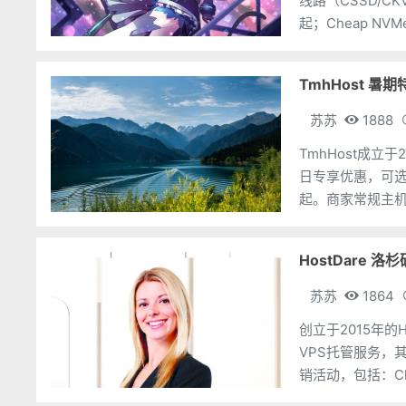
线路（CSSD/CK
起；Cheap NV
VPS（
TmhHost 暑期特
苏苏
1888
TmhHost成立
日专享优惠，可选洛
起。商家常规主机
统。另外，主机商
HostDare 洛杉
苏苏
1864
创立于2015年的
VPS托管服务，
销活动，包括：Ch
$10.4针对美国洛