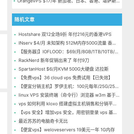
OrangeVPS $17/年 新加坡、日本、香港、堪萨斯机房
随机文章
付
Hostshare 双12全场9折 年付216元的香港VPS
INserv $4/月 未知架构 512M内存500G流量 香港&马来西亚便宜VPS
【服务器]】IOFLOOD：$69/月/8GB/1TB/10TB/5IP
RackNerd 新年促销出来了 年付9刀
SpartanHost $6/月KVM 500G大硬盘 达拉斯
【免费vps】36 cloud vps 免费试用【已失效】
【便宜分销主机】罗伊主机：100元每年/25G/250G/50用户 凤凰城/拉斯维加斯
linux VPS 安装终端（命令行）浏览器 w3m 基于 centos 6
vps 如何利用 kloxo 搭建虚拟主机销售和分销平台（ 二）
【vps 安全】增加vps 安全，用密钥登录 vps 基于 CENTOS
最近苏苏的电脑奇卡无比
【便宜vps】weloveservers 19美元一年 1G内存