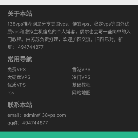
关于本站
138vps推荐网是分享美国vps、便宜vps、稳定vps等国外优
质vps和虚拟主机信息的个人博客，偶尔也会写一些简单的入
门教程。由苏苏负责打理，欢迎加群交流，旧群已封，新
群： 494744877
常用导航
免费VPS
香港VPS
大硬盘VPS
冷门VPS
优质VPS
基础教程
rss
网站地图
联系本站
email：admin#138vps.com
qq群：494744877