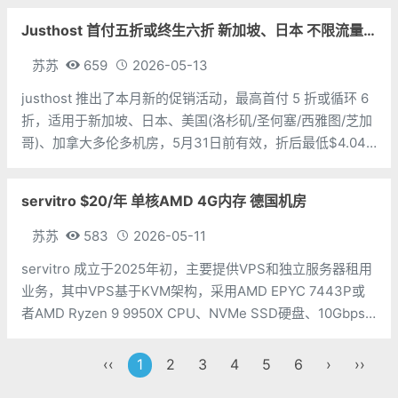
TNAHosting 的虚拟主机和 VPS。虚拟主机硬盘：5G管理面
Justhost 首付五折或终生六折 新加坡、日本 不限流量 免费换机房
板：Direct
苏苏
659
2026-05-13
justhost 推出了本月新的促销活动，最高首付 5 折或循环 6
折，适用于新加坡、日本、美国(洛杉矶/圣何塞/西雅图/芝加
哥)、加拿大多伦多机房，5月31日前有效，折后最低$4.04/
月起。CPU：1个内存：1G硬盘：20G NVMe带宽：
300Mbps价格：$4.04/月地址：https:/
servitro $20/年 单核AMD 4G内存 德国机房
苏苏
583
2026-05-11
servitro 成立于2025年初，主要提供VPS和独立服务器租用
业务，其中VPS基于KVM架构，采用AMD EPYC 7443P或
者AMD Ryzen 9 9950X CPU、NVMe SSD硬盘、10Gbps
网络端口，IPv4+IPv6，数据中心在德国法兰克福机房，最
低款年付12美元起。目前
‹‹
1
2
3
4
5
6
›
››