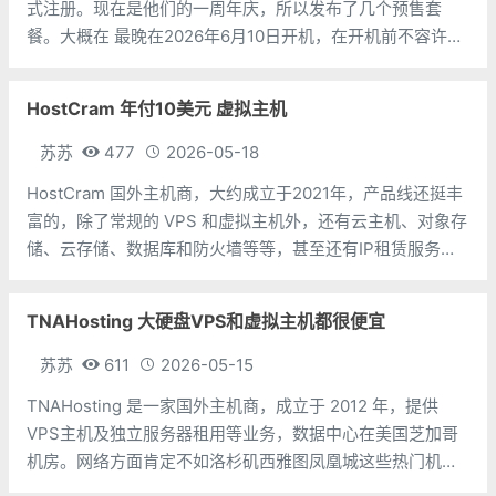
式注册。现在是他们的一周年庆，所以发布了几个预售套
餐。大概在 最晚在2026年6月10日开机，在开机前不容许退
款，但是开机后48小时后可以退款，但是流量不能超过10G
且IP不能被禁。CPU：1个 内存：512MB硬盘
HostCram 年付10美元 虚拟主机
苏苏
477
2026-05-18
HostCram 国外主机商，大约成立于2021年，产品线还挺丰
富的，除了常规的 VPS 和虚拟主机外，还有云主机、对象存
储、云存储、数据库和防火墙等等，甚至还有IP租赁服务。
本次分享的是 HostCram 的虚拟主机业务，使用的是 DA 面
板，DDR5内存和 Ryzen 7900服务器，不限流量和
TNAHosting 大硬盘VPS和虚拟主机都很便宜
苏苏
611
2026-05-15
TNAHosting 是一家国外主机商，成立于 2012 年，提供
VPS主机及独立服务器租用等业务，数据中心在美国芝加哥
机房。网络方面肯定不如洛杉矶西雅图凤凰城这些热门机
房，但是胜在价格便宜，性价比高。这次分享的是