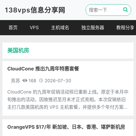
138vps信息分享网
首页
VPS
主机域名
独立服务器
教程分享
VPS优惠
域名
VPS教程
美国机房
便宜VPS
虚拟主机
建站教程
VPS评测
linux 教程
CloudCone 推出九周年特惠套餐
其他教程
苏苏
168
2026-07-30
CloudCone 的九周年促销活动现已重新上线。原定于本月中
旬推出的活动，因故推迟至月末才正式亮相。本次促销依旧
主打几款美国机房的 VPS 主机套餐，并提供多个年付方案可
供选择。值得注意的是，此次九周年活动中的年付套餐均部
署于 DC4 机房（目测）。CPU：1个内存：1G硬盘：25G
OrangeVPS $17/年 新加坡、日本、香港、堪萨斯机房
SSD流量：