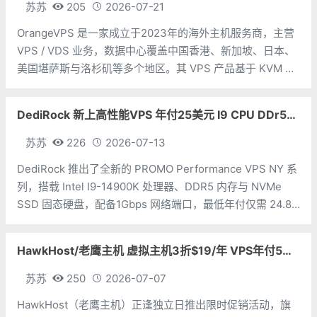
苏苏
205
2026-07-21
OrangeVPS 是一家成立于2023年的海外主机服务商，主营
VPS / VDS 业务，数据中心覆盖中国香港、新加坡、日本、
美国堪萨斯与洛杉矶等多个地区。其 VPS 产品基于 KVM 虚
拟化架构，配备 NVMe SSD 固态硬盘，主要分为亚洲和美
国两大系列。亚洲 VPS 月付低至 6 美元，美国
DediRock 新上高性能VPS 年付25美元 I9 CPU DDr5内存 纽约机房
苏苏
226
2026-07-13
DediRock 推出了全新的 PROMO Performance VPS NY 系
列，搭载 Intel I9-14900K 处理器、DDR5 内存与 NVMe
SSD 固态硬盘，配备1Gbps 网络端口，最低年付仅需 24.88
美元，机房位于美国纽约。 CPU：1 核内存：2GB硬盘：
HawkHost/老鹰主机 虚拟主机3折$19/年 VPS年付5折$25/年
苏苏
250
2026-07-07
HawkHost（老鹰主机）正逢独立日推出限时促销活动，旗