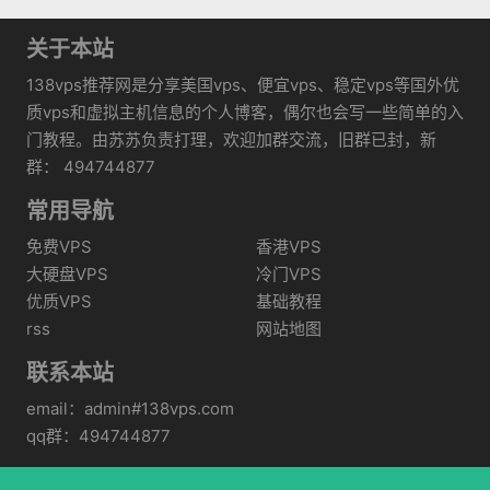
关于本站
138vps推荐网是分享美国vps、便宜vps、稳定vps等国外优
质vps和虚拟主机信息的个人博客，偶尔也会写一些简单的入
门教程。由苏苏负责打理，欢迎加群交流，旧群已封，新
群： 494744877
常用导航
免费VPS
香港VPS
大硬盘VPS
冷门VPS
优质VPS
基础教程
rss
网站地图
联系本站
email：admin#138vps.com
qq群：494744877