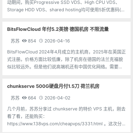
动期间，购买Progressive SSD VDS、High CPU VDS、
Storage HDD VDS、shared hosting均可使用5折优惠码(首
次付款折扣)，可选择洛杉矶、迈阿密、锡考克斯、保加利
亚、乌克兰、荷
BitsFlowCloud 年付5.2英镑 德国机房 不限流量
苏苏
854
2026-04-16
BitsFlowCloud 2024年4月成立的主机商，2025年在英国正
式注册。价格方面比较低廉，除了机房在德国的法兰克福貌
似比较远外。但是他们说高端机还有中国优化网络。需要注
意的是，不能用来作邮件服务器，几乎所有商家都是这样规
定的；比较奇怪的是22端口出站也是被禁的，需要发工单打
chunkserve 500G硬盘月付1.5刀 荷兰机房
开；不可以长时间
苏苏
664
2026-04-02
几个月前，苏苏分享过 chunkserve 的特价 VPS 主机，刚去
看了看，还能购买：
https://www.138vps.com/cheapvps/3331.html 。这次分
享的是 chunkserve 的大硬盘 VPS，500G 硬盘 1.49刀月