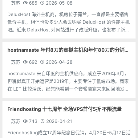
苏苏
685
2026-05-08
DeluxHost 海外主机商，机房位于荷兰，一直都是主要销售
低价主机，相信也没多少人会去购买 DeluxHost 的性能主机
吧。近来 DeluxHost 对网站进行了改版升级，也发布了新的
促销产品，看着性价比不错。需要注意的是 DeluxHost 对自
身的配置有很大的吹嘘成分，主要在于总带宽 和
hostnamaste 年付8刀的虚拟主机和年付80刀的分销主机
苏苏
692
2026-04-28
hostnamaste 来自印度的主机供应商，成立于2016年3月，
但貌似真正开始运营是2019年。主要专注于低端市场。商家
在 LET 比较活跃，经常能看到一个套餐商家来来回回地发
帖。有时候同一个套餐，价格往往不一样，比如这次分享的
虚拟主机，配置跟2025年的黑五机一模一样，价格却贵了三
Friendhosting 十七周年 全场VPS首付5折 不限流量
美元，而20
苏苏
743
2026-04-21
Friendhosting成立17周年纪念日促销，4月20日-5月17日活