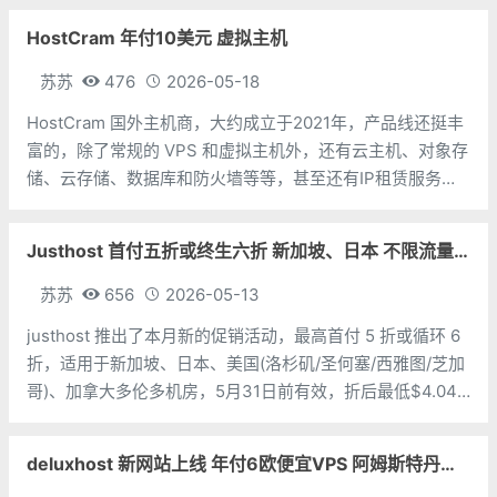
时提供低价香港独立服务器，优质/精品网络，不限制月流量
HostCram 年付10美元 虚拟主机
使用，最
苏苏
476
2026-05-18
HostCram 国外主机商，大约成立于2021年，产品线还挺丰
富的，除了常规的 VPS 和虚拟主机外，还有云主机、对象存
储、云存储、数据库和防火墙等等，甚至还有IP租赁服务。
本次分享的是 HostCram 的虚拟主机业务，使用的是 DA 面
板，DDR5内存和 Ryzen 7900服务器，不限流量和
Justhost 首付五折或终生六折 新加坡、日本 不限流量 免费换机房
苏苏
656
2026-05-13
justhost 推出了本月新的促销活动，最高首付 5 折或循环 6
折，适用于新加坡、日本、美国(洛杉矶/圣何塞/西雅图/芝加
哥)、加拿大多伦多机房，5月31日前有效，折后最低$4.04/
月起。CPU：1个内存：1G硬盘：20G NVMe带宽：
300Mbps价格：$4.04/月地址：https:/
deluxhost 新网站上线 年付6欧便宜VPS 阿姆斯特丹机房