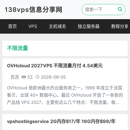
138vps信息分享网
首页
VPS
主机域名
独立服务器
教程分享
VPS优惠
域名
VPS教程
不限流量
便宜VPS
虚拟主机
建站教程
VPS评测
linux 教程
OVHcloud 2027VPS 不限流量月付 4.54美元
其他教程
苏苏
53
2026-08-05
OVHcloud 是欧洲最大的云服务商之一，1999 年成立于法国
鲁贝，全球 40+ 数据中心。最近 OVHcloud 开放了一条新的
产品线 VPS 2027，主要有这么几个特点：不限流量、每日
自动备份（保留 24 小时）、Anti-DDoS 防护、一键升级但
需要注意的是亚太区有流量配额：孟买、新加
vpshostingservice 2G内存$17/年 16G内存$99/年