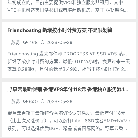
年初成立的，目前主要提供VPS和独立服务器租用，其中
VPS主机可选美国洛杉矶或者堪萨斯机房，基于KVM架构。
线路分为国际线路、中国优化线路、CN2线路。最低年付仅
12.99美元起，支持使用支付宝、PayPal、usdt等多种付款
Friendhosting 新增按小时计费方案 不是很划算
方式。
苏苏
468
2026-05-29
Friendhosting 发来邮件称 PROGRESSIVE SSD VDS 系列
新增了按小时计费的方案，最低€0.012/小时。换算过来一天
就算 0.288欧，月付的话是3.49欧，相当于按小时付款12
天。也就是说，如果你只是少量使用，一个使用时间少于
288个小时的话，可以考虑按小时付款，但是也
野草云最新促销 香港VPS年付118元 香港独立服务器199元/月
苏苏
640
2026-05-26
野草云更新了最新特价香港VPS促销活动，最低年付118元
（比上次又涨价了），可以选择Intel+SSD或者AMD+NVMe
系列，可以选择优质BGP、精品或者国际网络。野草云香港
VPS提供IPv4+IPv6，可选限制带宽或者限制流量方式；同