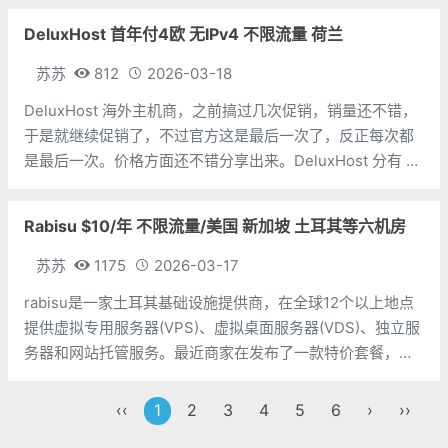
付， 1T硬盘也才月付1.99刀，虽说机房
DeluxHost 首年付4欧 无IPv4 不限流量 荷兰
苏苏
812
2026-03-18
DeluxHost 海外主机商，之前搞过几次促销，销量还不错，
于是就继续促销了，不过官方这是最后一次了，反正每次都
是最后一次。价格方面还不错分享出来。DeluxHost 分有 N
系列和 W 系列及 M 系列，N 属于便宜但性能差，适合玩玩
跟西红柿应用。W 是价格中等性能一般，可以建建小破站。
Rabisu $10/年 不限流量/美国 新加坡 土耳其等六机房
M 是
苏苏
1175
2026-03-17
rabisu是一家土耳其基础设施提供商，在全球12个以上地点
提供虚拟专用服务器(VPS)、虚拟桌面服务器(VDS)、独立服
务器和网站托管服务。最近商家在发布了一款特价套餐，可
选择美国洛杉矶、新加坡、澳大利亚、德国、保加利亚、土
耳其等6个地区数据中心，基于KVM架构，采用NVMe SSD
‹‹
1
2
3
4
5
6
›
››
硬盘，1Gbp