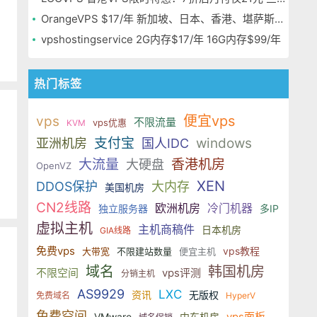
OrangeVPS $17/年 新加坡、日本、香港、堪萨斯机房
vpshostingservice 2G内存$17/年 16G内存$99/年
热门标签
便宜vps
vps
不限流量
vps优惠
KVM
支付宝
windows
亚洲机房
国人IDC
大流量
香港机房
大硬盘
OpenVZ
XEN
DDOS保护
大内存
美国机房
CN2线路
欧洲机房
冷门机器
独立服务器
多IP
虚拟主机
主机商稿件
日本机房
GIA线路
免费vps
vps教程
大带宽
不限建站数量
便宜主机
域名
韩国机房
不限空间
vps评测
分销主机
AS9929
LXC
资讯
无版权
免费域名
HyperV
免费空间
vps面板
VMware
中东机房