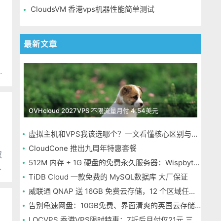
CloudsVM 香港vps机器性能简单测试
最新文章
：
OVHcloud 2027VPS 不限流量月付 4.54美元
虚拟主机和VPS我该选哪个？一文看懂核心区别与选择指南
CloudCone 推出九周年特惠套餐
双
512M 内存 + 1G 硬盘的免费永久服务器：Wispbyte 上手
余
TiDB Cloud 一款免费的 MySQL数据库 大厂保证
威联通 QNAP 送 16GB 免费云存储，12 个区域任选，邮箱注册即可
告别龟速网盘：10GB免费、界面清爽的英国云存储Icedrive体验
LOCVPS 香港VPS限时特惠：7折后月付仅21元 三网优化BGP线路 可选原生IP