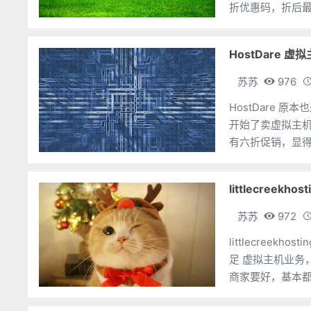
折优惠码，折后最低
IPv4+IPv6，使
HostDare 虚
苏苏
976
HostDare 
开始了卖虚拟主
有六折促销，显得
名：10个（子域
littlecreek
苏苏
972
littlecree
足 虚拟主机业
商家要好，基本
DirectAdmi