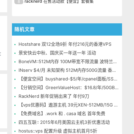
17 个，包括中国香港、美国洛杉
racknerd 在售活动款【便宜】套餐集
8
北、英国伦敦、新加坡等等。目前
最低月付 1 美元，30Mbps 带宽，
极多，光是官方给出的测试 IP 就有
宽不写流量，都是不
矶、韩国、日本东京、中国台湾台
商家在 LET 发布了优惠信息，VPS
surfercloud 是一家海外商家，机房
没写流量，根据过往经验这种小带
17 个，包括中国香港、美国洛杉
北、英国伦敦、新加坡等等。目前
最低月付 1 美元，30Mbps 带宽，
极多，光是官方给出的测试 IP 就有
宽不写流量，都是不
矶、韩国、日本东京、中国台湾台
商家在 LET 发布了优惠信息，VPS
没写流量，根据过往经验这种小带
17 个，包括中国香港、美国洛杉
北、英国伦敦、新加坡等等。目前
随机文章
最低月付 1 美元，30Mbps 带宽，
宽不写流量，都是不
矶、韩国、日本东京、中国台湾台
商家在 LET 发布了优惠信息，VPS
没写流量，根据过往经验这种小带
北、英国伦敦、新加坡等等。目前
最低月付 1 美元，30Mbps 带宽，
Hostshare 双12全场9折 年付216元的香港VPS
宽不写流量，都是不
商家在 LET 发布了优惠信息，VPS
没写流量，根据过往经验这种小带
景安快云中秋、国庆买一年送一年 活动
在
最低月付 1 美元，30Mbps 带宽，
宽不写流量，都是不
BoneVM::512M内存 100M带宽不限流量 波特兰机房
没写流量，根据过往经验这种小带
INserv $4/月 未知架构 512M内存500G流量 香港&马来西亚便宜VPS
宽不写流量，都是不
【便宜空间】buyshared-$5/年/cpanel面板/SSD/独立IP/支付宝
【分销空间】GreenValueHost：$16.8/年/50GB空间/75TB流量/无限独立IP/SSL/纽约
RackNerd 新年促销出来了 年付9刀
【vps优惠码】遨游主机 39元XEN-512MB/15G SSD/600GB 洛杉矶MC
【免费域名】.work 和 . casa 域名 首年免费
四五互联:: 2015年6月美国云主机3折优惠活动
hostus::vps 配置升级 虚拟主机首月5折