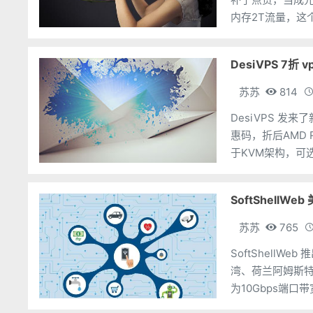
内存2T流量，
是印度人，需要另
DesiVPS 7折
苏苏
814
DesiVPS 发来
惠码，折后AMD R
于KVM架构，可选I
SoftShellW
苏苏
765
SoftShellW
湾、荷兰阿姆斯特
为10Gbps端口
宽：1Gbps流量