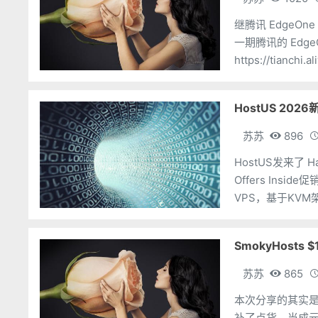
继腾讯 EdgeO
一期腾讯的 Edg
https://tianchi.
taskCode=2525
HostUS 20
苏苏
896
HostUS发来了 Happ
Offers In
VPS，基于KV
SmokyHosts $
苏苏
865
本次分享的其实是 S
补了点货，当成元