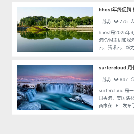
hhost年终促销
苏苏
775
hhost是202
港KVM主机和深
云、腾讯云、华为
家提供全场VPS
surferclou
苏苏
847
surferclou
国香港、美国洛
商家在 LET 发
过往经验这种小