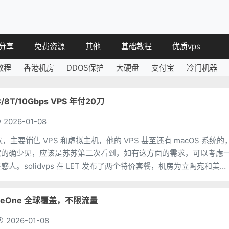
分享
免费资源
其他
基础教程
优质vps
教程
香港机房
DDOS保护
大硬盘
支付宝
冷门机器
教程
免费空间
简讯
教程
免费域名
4C/8T/10Gbps VPS 年付20刀
 教程
免费VPS
2026-01-08
教程
其他免费
外商家，主要销售 VPS 和虚拟主机，他的 VPS 甚至还有 macOS 系统的
家的确少见，应该是苏苏第二次看到，如有这方面的需求，可以考虑
人。solidvps 在 LET 发布了两个特价套餐，机房为立陶宛和美国
像网络很好的样子，
geOne 全球覆盖，不限流量
2026-01-08