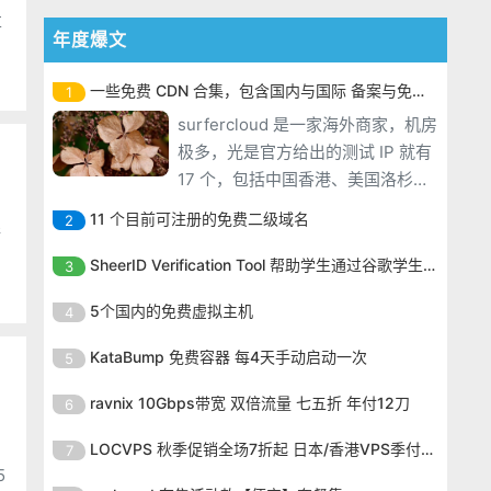
享
年度爆文
一些免费 CDN 合集，包含国内与国际 备案与免备案
1
surfercloud 是一家海外商家，机房
极多，光是官方给出的测试 IP 就有
17 个，包括中国香港、美国洛杉
矶、韩国、日本东京、中国台湾台
11 个目前可注册的免费二级域名
2
北、英国伦敦、新加坡等等。目前
储
surfercloud 是一家海外商家，机房
商家在 LET 发布了优惠信息，VPS
SheerID Verification Tool 帮助学生通过谷歌学生计划免费获得 Gemini Advanced
3
极多，光是官方给出的测试 IP 就有
最低月付 1 美元，30Mbps 带宽，
surfercloud 是一家海外商家，机房
17 个，包括中国香港、美国洛杉
5个国内的免费虚拟主机
4
没写流量，根据过往经验这种小带
极多，光是官方给出的测试 IP 就有
矶、韩国、日本东京、中国台湾台
宽不写流量，都是不
surfercloud 是一家海外商家，机房
17 个，包括中国香港、美国洛杉
KataBump 免费容器 每4天手动启动一次
5
北、英国伦敦、新加坡等等。目前
极多，光是官方给出的测试 IP 就有
矶、韩国、日本东京、中国台湾台
商家在 LET 发布了优惠信息，VPS
surfercloud 是一家海外商家，机房
17 个，包括中国香港、美国洛杉
ravnix 10Gbps带宽 双倍流量 七五折 年付12刀
6
北、英国伦敦、新加坡等等。目前
最低月付 1 美元，30Mbps 带宽，
极多，光是官方给出的测试 IP 就有
矶、韩国、日本东京、中国台湾台
商家在 LET 发布了优惠信息，VPS
surfercloud 是一家海外商家，机房
没写流量，根据过往经验这种小带
17 个，包括中国香港、美国洛杉
LOCVPS 秋季促销全场7折起 日本/香港VPS季付63元
7
北、英国伦敦、新加坡等等。目前
最低月付 1 美元，30Mbps 带宽，
极多，光是官方给出的测试 IP 就有
宽不写流量，都是不
矶、韩国、日本东京、中国台湾台
5
商家在 LET 发布了优惠信息，VPS
surfercloud 是一家海外商家，机房
没写流量，根据过往经验这种小带