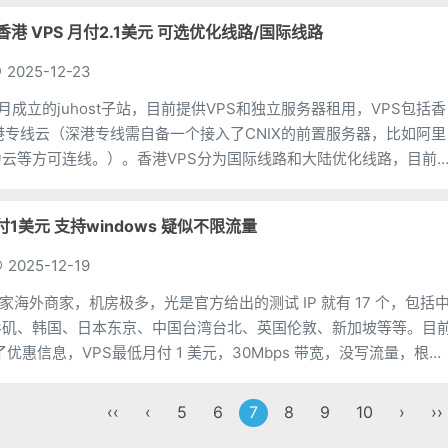
 香港 VPS 月付2.1美元 可选优化线路/国际线路
2025-12-23
5年6月成立的juhost子站，目前提供VPS和独立服务器租用，VPS包括香
港专线云（深港专线需自备一个接入了CNIX的前置服务器，比如阿里
云等方可连线。）。香港VPS分为国际线路和大陆优化线路，目前
主机月付7折优惠码，折后香港VP
d 月付1美元 支持windows 疑似不限流量
2025-12-19
d 是一家海外商家，机房极多，光是官方给出的测试 IP 就有 17 个，包括
杉矶、韩国、日本东京、中国台湾台北、英国伦敦、新加坡等等。目
布了优惠信息，VPS最低月付 1 美元，30Mbps 带宽，没写流量，根据
带宽不写流量，都是不
‹‹
‹
5
6
7
8
9
10
›
››