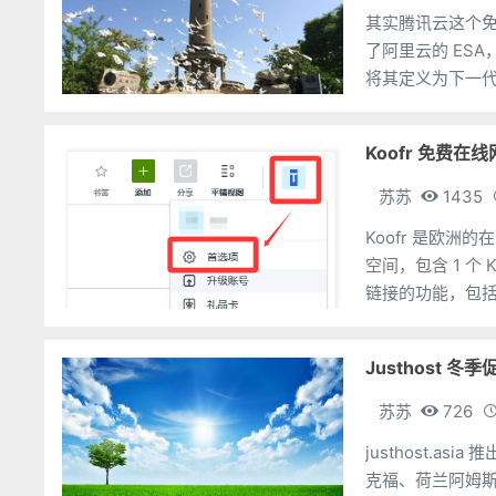
其实腾讯云这个免
了阿里云的 ESA
将其定义为下一代
给大家体验，当成
Koofr 免费在线
苏苏
1435
Koofr 是欧洲
空间，包含 1 个 
链接的功能，包括Dr
次，否则会删账
Justhost 冬
苏苏
726
justhost.as
克福、荷兰阿姆斯