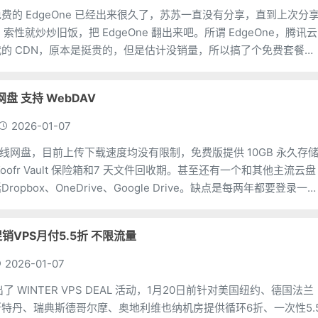
费的 EdgeOne 已经出来很久了，苏苏一直没有分享，直到上次分
，索性就炒炒旧饭，把 EdgeOne 翻出来吧。所谓 EdgeOne，腾讯云
的 CDN，原本是挺贵的，但是估计没销量，所以搞了个免费套餐，
不要钱的 CDN 就好了。申
网盘 支持 WebDAV
2026-01-07
的在线网盘，目前上传下载速度均没有限制，免费版提供 10GB 永久存
Koofr Vault 保险箱和7 天文件回收期。甚至还有一个和其他主流云盘
opbox、OneDrive、Google Drive。缺点是每两年都要登录一
号。
季促销VPS月付5.5折 不限流量
2026-01-07
ia 推出了 WINTER VPS DEAL 活动，1月20日前针对美国纽约、德国法兰
特丹、瑞典斯德哥尔摩、奥地利维也纳机房提供循环6折、一次性5.