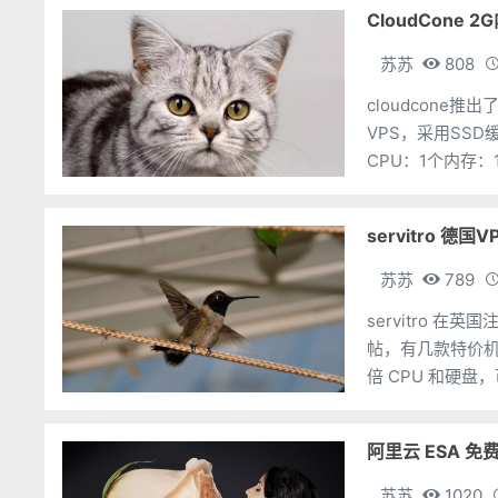
CloudCone 
苏苏
808
cloudcone推
VPS，采用SSD
CPU：1个内存：1
https:
servitro 德
苏苏
789
servitro 
帖，有几款特价
倍 CPU 和硬
额。地址：https://
阿里云 ESA 免
苏苏
1020