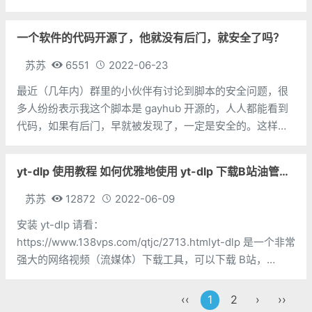
要一台 win 7 电脑就足够了。早在 2018年，苏苏分享过
Google Colab Colaboratory 谷歌推出的免费GPU服务器的
一个软件的代码开源了，他就没有后门，就安全了吗？
文
苏苏
6551
2022-06-23
最近（几年内）群里的小伙伴有讨论到脚本的安全问题，很
多人纷纷表示我这个脚本是 gayhub 开源的，人人都能看到
代码，如果有后门，早就被发现了，一定是安全的。这样的
言论显然非常天真，一来，并不会有很多人真的去看源代
码；二来，有办法把后门藏在一段非常安全的代码里面，你
yt-dlp 使用教程 如何优雅地使用 yt-dlp 下载B站油管等网络视频
即使看源代码也很难看出哪里有问题。
苏苏
12872
2022-06-09
安装 yt-dlp 请看：
https://www.138vps.com/qtjc/2713.htmlyt-dlp 是一个非常
强大的网络视频（流媒体）下载工具，可以下载 B站，
youtube 等非常多的在线视频网站，可以在这里看到都支持
哪些网站：https://github.com/yt-dlp/yt
‹‹
1
2
›
››