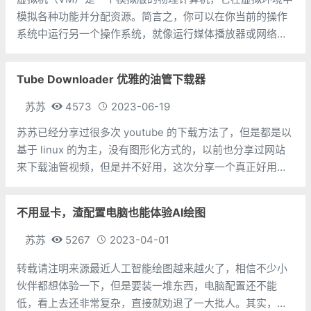
模拟各种功能并分配资源。简言之，你可以在你当前的操作
系统中运行另一个操作系统，就像运行媒体播放器或网络浏
览器一样。你可以在 VM 中执行与裸机（例如你的笔记本电
脑或个人电脑）相同的操作，例如连接到网络、下载软件、
Tube Downloader 优雅的油管下载器
更新操作系统等等。当然，根据使用场
苏苏
4573
2023-06-19
苏苏已经分享过很多次 youtube 的下载方法了，但是都是以
基于 linux 的为主，没有图形化方式的，以前也分享过网站
来下载油管视频，但是并不好用，这次分享一个真正好用
的。 Tube Downloader，基于 yt-
dlp（https://www.138vps.com/qtjc/27
不用显卡，渣配置电脑也能体验AI绘图
苏苏
5267
2023-04-01
转载请注明来源最近人工智能绘图越来越火了，相信不少小
伙伴都想体验一下，但是要装一堆东西，电脑配置还不能
低，看上去还非常复杂，直接就劝退了一大批人。其实，只