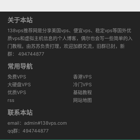
关于本站
138vps推荐网是分享美国vps、便宜vps、稳定vps等国外优
质vps和虚拟主机信息的个人博客，偶尔也会写一些简单的入
门教程。由苏苏负责打理，欢迎加群交流，旧群已封，新
群： 494744877
常用导航
免费VPS
香港VPS
大硬盘VPS
冷门VPS
优质VPS
基础教程
rss
网站地图
联系本站
email：admin#138vps.com
qq群：494744877