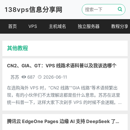
138vps信息分享网
首页
VPS
主机域名
独立服务器
教程分享
VPS优惠
域名
VPS教程
其他教程
便宜VPS
虚拟主机
建站教程
VPS评测
linux 教程
CN2、GIA、GT：VPS 线路术语科普以及我该选哪个
其他教程
苏苏
687
2026-06-11
在选购海外 VPS 时，“CN2 线路”“GIA 线路”等术语频繁出
现，有的小伙伴们不太理解这都是些什么意思。苏苏在这里
统一科普一下，这样大家下次剁手 VPS 的时候不会迷糊。
一、CN2 不完全等于 GIA CN2（ChinaNet Next Carrying
Network）是中国电信建
腾讯云 EdgeOne Pages 边缘 AI 支持 DeepSeek 了，快来白嫖