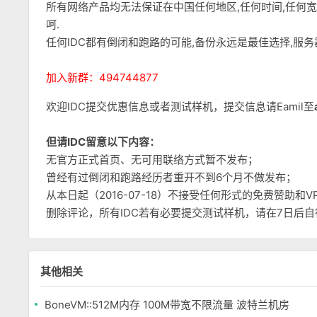
所有网络产品均无法保证在中国任何地区,任何时间,任何
呵.
任何IDC都有倒闭和跑路的可能,备份永远是最佳选择,服
加入新群：494744877
欢迎IDC提交优惠信息或者测试样机，提交信息请Eamil至
但请IDC留意以下内容：
无官方正式首页、无可用联络方式暂不发布；
曾经有过倒闭和跑路经历者重开不到6个月不做发布；
从本日起（2016-07-18）不接受任何形式的免费赞助
删除评论，所有IDC若有必要提交测试样机，请在7日后
其他相关
BoneVM::512M内存 100M带宽不限流量 波特兰机房