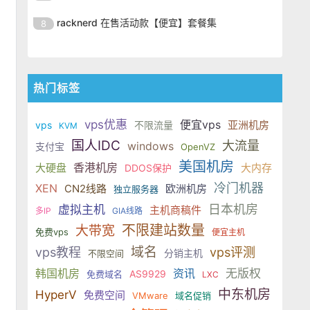
出。ServerHost 的 VPS 全部采用
LowEndTalk（LET）社区推出了一
餐，使用优惠码后 2GB 内存配置低
仅需 $99.99/年，性价比非常突
ServerHost 近期在
KVM 虚拟化架构，搭配
批高性能 Linux VPS 年付优惠套
racknerd 在售活动款【便宜】套餐集
8
至 $16.99/年，16GB 大内存套餐也
出。ServerHost 的 VPS 全部采用
LowEndTalk（LET）社区推出了一
餐，使用优惠码后 2GB 内存配置低
仅需 $99.99/年，性价比非常突
ServerHost 近期在
KVM 虚拟化架构，搭配
批高性能 Linux VPS 年付优惠套
至 $16.99/年，16GB 大内存套餐也
出。ServerHost 的 VPS 全部采用
LowEndTalk（LET）社区推出了一
餐，使用优惠码后 2GB 内存配置低
仅需 $99.99/年，性价比非常突
KVM 虚拟化架构，搭配
批高性能 Linux VPS 年付优惠套
至 $16.99/年，16GB 大内存套餐也
热门标签
出。ServerHost 的 VPS 全部采用
餐，使用优惠码后 2GB 内存配置低
仅需 $99.99/年，性价比非常突
KVM 虚拟化架构，搭配
至 $16.99/年，16GB 大内存套餐也
出。ServerHost 的 VPS 全部采用
vps优惠
便宜vps
亚洲机房
vps
不限流量
KVM
仅需 $99.99/年，性价比非常突
KVM 虚拟化架构，搭配
国人IDC
大流量
windows
支付宝
出。ServerHost 的 VPS 全部采用
OpenVZ
KVM 虚拟化架构，搭配
美国机房
香港机房
大硬盘
大内存
DDOS保护
冷门机器
XEN
CN2线路
欧洲机房
独立服务器
日本机房
虚拟主机
主机商稿件
多IP
GIA线路
不限建站数量
大带宽
免费vps
便宜主机
域名
vps教程
vps评测
分销主机
不限空间
韩国机房
资讯
无版权
AS9929
免费域名
LXC
中东机房
HyperV
免费空间
VMware
域名促销