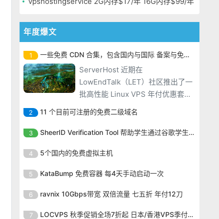
vpshostingservice 2G内存$17/年 16G内存$99/年
年度爆文
一些免费 CDN 合集，包含国内与国际 备案与免备案
1
ServerHost 近期在
LowEndTalk（LET）社区推出了一
批高性能 Linux VPS 年付优惠套
餐，使用优惠码后 2GB 内存配置低
11 个目前可注册的免费二级域名
2
至 $16.99/年，16GB 大内存套餐也
ServerHost 近期在
仅需 $99.99/年，性价比非常突
SheerID Verification Tool 帮助学生通过谷歌学生计划免费获得 Gemini Advanced
3
LowEndTalk（LET）社区推出了一
出。ServerHost 的 VPS 全部采用
ServerHost 近期在
批高性能 Linux VPS 年付优惠套
5个国内的免费虚拟主机
4
KVM 虚拟化架构，搭配
LowEndTalk（LET）社区推出了一
餐，使用优惠码后 2GB 内存配置低
ServerHost 近期在
批高性能 Linux VPS 年付优惠套
KataBump 免费容器 每4天手动启动一次
5
至 $16.99/年，16GB 大内存套餐也
LowEndTalk（LET）社区推出了一
餐，使用优惠码后 2GB 内存配置低
仅需 $99.99/年，性价比非常突
ServerHost 近期在
批高性能 Linux VPS 年付优惠套
ravnix 10Gbps带宽 双倍流量 七五折 年付12刀
6
至 $16.99/年，16GB 大内存套餐也
出。ServerHost 的 VPS 全部采用
LowEndTalk（LET）社区推出了一
餐，使用优惠码后 2GB 内存配置低
仅需 $99.99/年，性价比非常突
ServerHost 近期在
KVM 虚拟化架构，搭配
批高性能 Linux VPS 年付优惠套
LOCVPS 秋季促销全场7折起 日本/香港VPS季付63元
7
至 $16.99/年，16GB 大内存套餐也