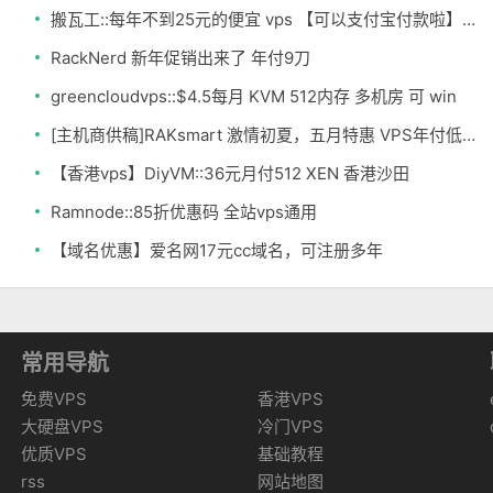
搬瓦工::每年不到25元的便宜 vps 【可以支付宝付款啦】再省 5%优惠码
RackNerd 新年促销出来了 年付9刀
z 多机房
greencloudvps::$4.5每月 KVM 512内存 多机房 可 win
[主机商供稿]RAKsmart 激情初夏，五月特惠 VPS年付低至163元 不限流量
【香港vps】DiyVM::36元月付512 XEN 香港沙田
Ramnode::85折优惠码 全站vps通用
【域名优惠】爱名网17元cc域名，可注册多年
常用导航
免费VPS
香港VPS
大硬盘VPS
冷门VPS
优质VPS
基础教程
rss
网站地图