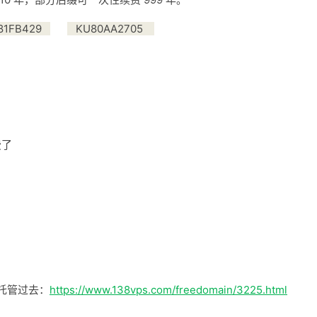
81FB429
KU80AA2705
费了
程托管过去：
https://www.138vps.com/freedomain/3225.html