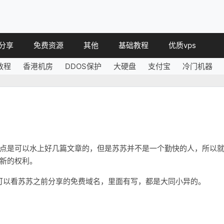
分享
免费资源
其他
基础教程
优质vps
教程
香港机房
DDOS保护
大硬盘
支付宝
冷门机器
教程
免费空间
简讯
教程
免费域名
 教程
免费VPS
教程
其他免费
点是可以水上好几篇文章的，但是苏苏并不是一个勤快的人，所以
新的权利。
教程，可以看苏苏之前分享的免费域名，里面有写，都是大同小异的。