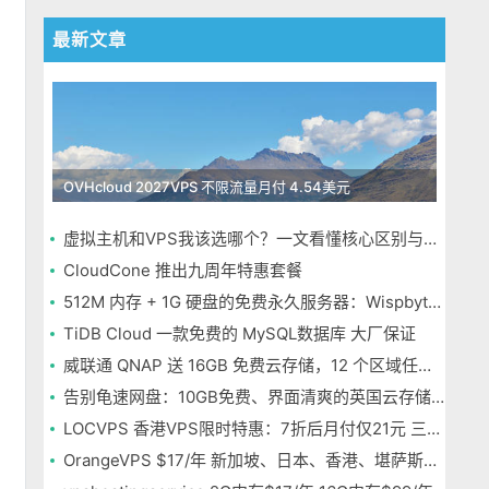
最新文章
OVHcloud 2027VPS 不限流量月付 4.54美元
虚拟主机和VPS我该选哪个？一文看懂核心区别与选择指南
CloudCone 推出九周年特惠套餐
512M 内存 + 1G 硬盘的免费永久服务器：Wispbyte 上手
TiDB Cloud 一款免费的 MySQL数据库 大厂保证
威联通 QNAP 送 16GB 免费云存储，12 个区域任选，邮箱注册即可
告别龟速网盘：10GB免费、界面清爽的英国云存储Icedrive体验
LOCVPS 香港VPS限时特惠：7折后月付仅21元 三网优化BGP线路 可选原生IP
OrangeVPS $17/年 新加坡、日本、香港、堪萨斯机房