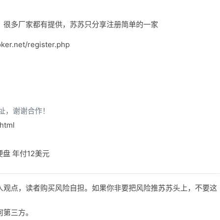
常多，很多厂家都有提供，苏苏只分享注册简单的一家
ker.net/register.php
址，谢谢合作！
html
硬盘 年付12美元
人观点，读者购买风险自担。如果你非要把风险推苏苏头上，不要这
何第三方。