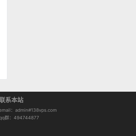
联系本站
email：admin#138vps.com
qq群：494744877