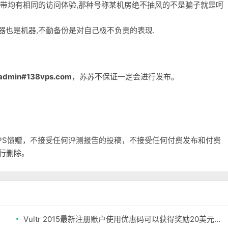
宽带均有相同的访问体验,那种号称某机房绝不抽风的不是骗子就是呵
务器也是机器,不勤备份是对自己极不负责的表现.
admin#138vps.com
，苏苏不保证一定会进行发布。
和VPS馈赠，不接受任何评测报告的投稿，不接受任何付费发布和付费
自行删除。
Vultr 2015最新注册账户使用优惠码可以获得奖励20美元余额