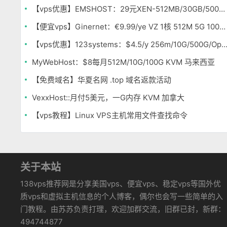
【vps优惠】EMSHOST：29元XEN-512MB/30GB/500GB
【便宜vps】Ginernet：€9.99/ye VZ 1核 512M 5G 100G 1Gbps 西班牙
【vps优惠】123systems：$4.5/y 256m/10G/500G/Openv
MyWebHost：$8每月512M/10G/100G KVM 马来西亚
【免费域名】华夏名网 .top 域名返款活动
VexxHost::月付5美元，一G内存 KVM 加拿大
【vps教程】Linux VPS主机常用文件查找命令
关于本站
138vps推荐网是分享美国vps、便宜vps、稳定vps等国外优
质vps和虚拟主机信息的个人博客，偶尔也会写一些简单的入
门教程。由苏苏负责打理，欢迎加群交流，旧群已封，新群：
494744877