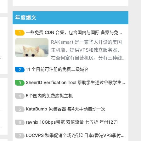
年度爆文
一些免费 CDN 合集，包含国内与国际 备案与免备案
1
RAKsmart 是一家华人开设的美国
主机商，提供VPS和独立服务器，
大
在圣何塞有自营机房。分有三种线
路，分别是精品网络、大陆优化和
11 个目前可注册的免费二级域名
2
国际BGP。RAKsmart 主要被各种
RAKsmart 是一家华人开设的美国
吐槽性能跟稳定性，貌似其VPS宕
SheerID Verification Tool 帮助学生通过谷歌学生计划免费获得 Gemini Advanced
3
主机商，提供VPS和独立服务器，
机比较频繁，所以，比较适合网络
RAKsmart 是一家华人开设的美国
在圣何塞有自营机房。分有三种线
5个国内的免费虚拟主机
4
型应用。 目前 RAKsmart 正
主机商，提供VPS和独立服务器，
路，分别是精品网络、大陆优化和
RAKsmart 是一家华人开设的美国
在圣何塞有自营机房。分有三种线
KataBump 免费容器 每4天手动启动一次
5
供
国际BGP。RAKsmart 主要被各种
主机商，提供VPS和独立服务器，
路，分别是精品网络、大陆优化和
吐槽性能跟稳定性，貌似其VPS宕
RAKsmart 是一家华人开设的美国
在圣何塞有自营机房。分有三种线
ravnix 10Gbps带宽 双倍流量 七五折 年付12刀
6
国际BGP。RAKsmart 主要被各种
机比较频繁，所以，比较适合网络
主机商，提供VPS和独立服务器，
路，分别是精品网络、大陆优化和
吐槽性能跟稳定性，貌似其VPS宕
RAKsmart 是一家华人开设的美国
型应用。 目前 RAKsmart 正
在圣何塞有自营机房。分有三种线
LOCVPS 秋季促销全场7折起 日本/香港VPS季付63元
7
国际BGP。RAKsmart 主要被各种
机比较频繁，所以，比较适合网络
主机商，提供VPS和独立服务器，