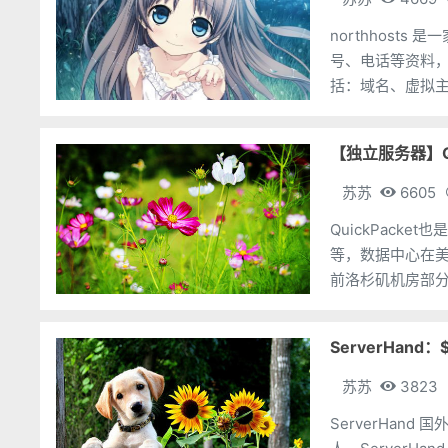
northhos
号、电话等资料，主
【独立服务器】Quic
苏苏
6605
QuickPack
等，数据中心在美国洛杉矶和亚特兰大。
前洛杉矶机房部分
ServerHand
苏苏
3823
ServerHan