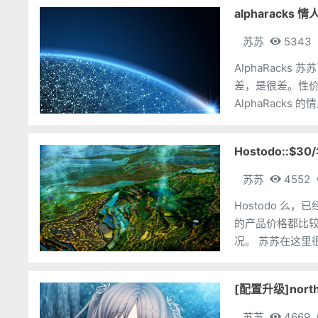
alpharacks
苏苏
5343
AlphaRac
差，是很差。性价比
AlphaRacks
Hostodo::$3
苏苏
4552
Hostodo 
的产品价格都比
况。 苏苏在这里很负责地告诉大家，那种又便宜又好用的vps是不存在的，但是又贵又
好用的vps是肯定
[配置升级]nort
苏苏
4669