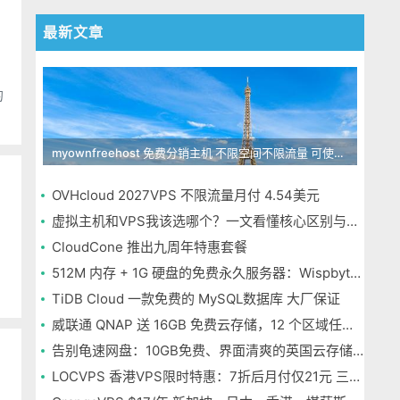
最新文章
myownfreehost 免费分销主机 不限空间不限流量 可使用免费域名申请
OVHcloud 2027VPS 不限流量月付 4.54美元
虚拟主机和VPS我该选哪个？一文看懂核心区别与选择指南
CloudCone 推出九周年特惠套餐
512M 内存 + 1G 硬盘的免费永久服务器：Wispbyte 上手
TiDB Cloud 一款免费的 MySQL数据库 大厂保证
威联通 QNAP 送 16GB 免费云存储，12 个区域任选，邮箱注册即可
告别龟速网盘：10GB免费、界面清爽的英国云存储Icedrive体验
LOCVPS 香港VPS限时特惠：7折后月付仅21元 三网优化BGP线路 可选原生IP