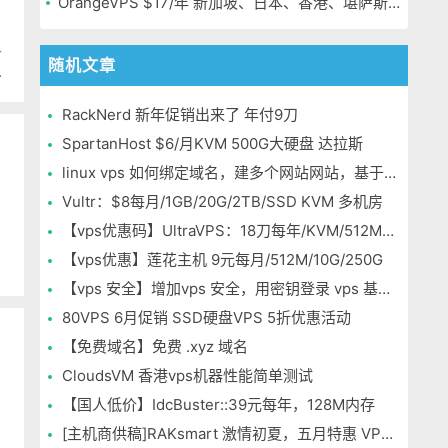
OrangeVPS $17/年 新加坡、日本、香港、堪萨斯机房
二
随机文章
RackNerd 新年促销出来了 年付9刀
SpartanHost $6/月KVM 500G大硬盘 达拉斯
linux vps 如何绑定域名，建多个网站网站，基于centos
Vultr：$8每月/1GB/20G/2TB/SSD KVM 多机房
供
【vps优惠码】UltraVPS：18刀每年/KVM/512MB/10G/1TB/2IP 多机房
【vps优惠】莲花主机 9元每月/512M/10G/250G
【vps 安全】增加vps 安全，用密钥登录 vps 基于 CENTOS
80VPS 6月促销 SSD硬盘VPS 5折优惠活动
【免费域名】免费 .xyz 域名
CloudsVM 香港vps机器性能简单测试
【国人低价】IdcBuster::39元每年，128M内存
[主机商供稿]RAKsmart 激情初夏，五月特惠 VPS年付低至163元 不限流量