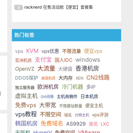
路，分别是精品网络、大陆优化和
吐槽性能跟稳定性，貌似其VPS宕
RAKsmart 是一家华人开设的美国
型应用。 目前 RAKsmart 正
在圣何塞有自营机房。分有三种线
racknerd 在售活动款【便宜】套餐集
8
国际BGP。RAKsmart 主要被各种
机比较频繁，所以，比较适合网络
主机商，提供VPS和独立服务器，
路，分别是精品网络、大陆优化和
吐槽性能跟稳定性，貌似其VPS宕
RAKsmart 是一家华人开设的美国
型应用。 目前 RAKsmart 正
在圣何塞有自营机房。分有三种线
国际BGP。RAKsmart 主要被各种
机比较频繁，所以，比较适合网络
主机商，提供VPS和独立服务器，
路，分别是精品网络、大陆优化和
吐槽性能跟稳定性，貌似其VPS宕
型应用。 目前 RAKsmart 正
在圣何塞有自营机房。分有三种线
国际BGP。RAKsmart 主要被各种
热门标签
机比较频繁，所以，比较适合网络
路，分别是精品网络、大陆优化和
吐槽性能跟稳定性，貌似其VPS宕
型应用。 目前 RAKsmart 正
国际BGP。RAKsmart 主要被各种
机比较频繁，所以，比较适合网络
KVM
vps
vps优惠
不限流量
便宜vps
吐槽性能跟稳定性，貌似其VPS宕
型应用。 目前 RAKsmart 正
windows
支付宝
国人IDC
亚洲机房
机比较频繁，所以，比较适合网络
大流量
香港机房
型应用。 目前 RAKsmart 正
OpenVZ
大硬盘
CN2线路
DDOS保护
大内存
XEN
美国机房
欧洲机房
冷门机器
多IP
独立服务器
情
虚拟主机
日本机房
主机商稿件
GIA线路
免费vps
大带宽
便宜主机
不限建站数量
vps教程
不限空间
vps评测
域名
分销主机
韩国机房
免费域名
AS9929
资讯
LXC
VMware
HyperV
无版权
免费空间