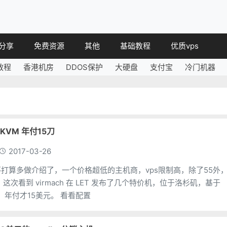
分享
免费资源
其他
基础教程
优质vps
教程
香港机房
DDOS保护
大硬盘
支付宝
冷门机器
教程
免费空间
简讯
教程
免费域名
 教程
免费VPS
教程
其他免费
矶KVM 年付15刀
2017-03-26
苏就不打算多做介绍了，一个价格超低的主机商，vps限制高，除了55外
，基于
KVM 的虚拟架构，年付才15美元。 看看配置