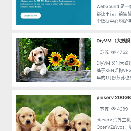
WebSound
都还不错；销售基
个数据中心均提供10Gbps级别
CPU，12
DiyVM（大姨妈
苏苏
4752
DiyVM 又叫
基于XEN架构V
年的1月份苏苏也
码变了，那就在
pieserv 20
苏苏
4289
pieserv 海
OpenVZ的vps，数据中心