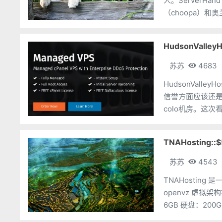
人。ServerHa
（choopa）和奥
HudsonValle
苏苏
4683
HudsonVall
信誉方面应该还
colo机房。这次看
下
TNAHosting:
苏苏
4543
TNAHostin
openvz 虚拟架构