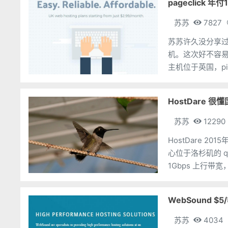
pageclick 年
苏苏
7827
苏苏许久没分享过主
机。这次好不容易逮着 p
主机位于英国，p
HostDare
苏苏
12290
HostDare 
心位于洛杉矶的 qu
1Gbps 上行带宽
WebSound $
苏苏
4034