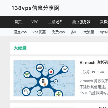
138vps信息分享网
首页
VPS
主机域名
独立服务器
教程
便宜vps
vps优惠
免费vps
多IP
大流量
vps
VPS优惠
域名
VPS
便宜VPS
虚拟主机
建站
大硬盘
VPS评测
linux
其他
Virmach 洛杉
苏苏
5548
virmach 苏
不建议其他用途。 这次看到 virmach 在 LET 发布了几个特价机，位于洛杉矶