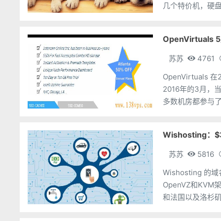
OpenVirtua
苏苏
4761
OpenVirtu
2016年的3月
多数机房都参与了。 OpenVirtuals 机房较多，纽约、芝加哥、洛杉矶
斯、西雅图、亚
Wishosting
苏苏
5816
Wishostin
OpenVZ和KV
和法国以及洛杉矶
还有大硬