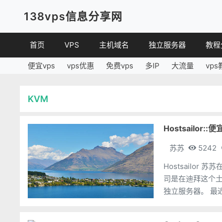
138vps信息分享网
首页
VPS
主机域名
独立服务器
教程
便宜vps
vps优惠
免费vps
多IP
大流量
vps
VPS优惠
域名
VPS
便宜VPS
虚拟主机
建站
KVM
VPS评测
linux
其他
Hostsailor
苏苏
5242
Hostsailo
司是在迪拜这个土
独立服务器。 最近都没怎么看到有优惠活动的主机，只好又把他拎出来再分享一次。
我们就