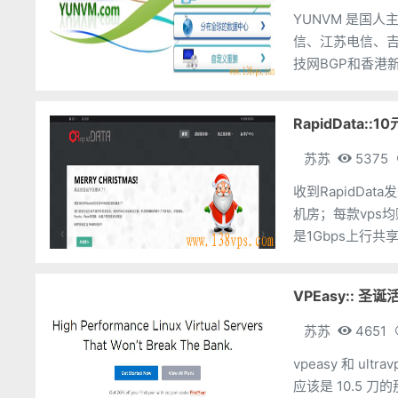
YUNVM 是国
信、江苏电信、吉
技网BGP和香港
挂载ISO安装、
RapidData::1
苏苏
5375
收到RapidDat
机房；每款vps均
是1Gbps上行共
VPEasy:: 圣诞
苏苏
4651
vpeasy 和 ul
应该是 10.5 刀的那次优惠