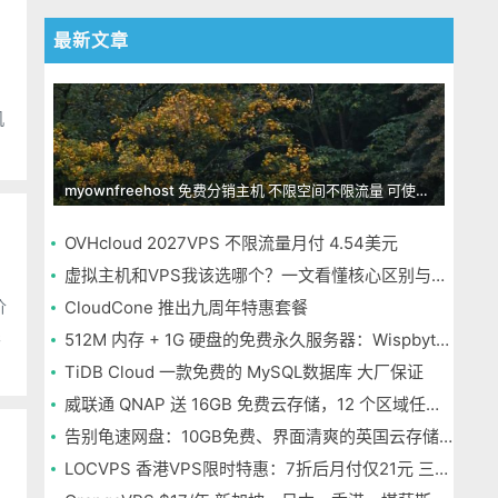
最新文章
机
myownfreehost 免费分销主机 不限空间不限流量 可使用免费域名申请
OVHcloud 2027VPS 不限流量月付 4.54美元
虚拟主机和VPS我该选哪个？一文看懂核心区别与选择指南
价
CloudCone 推出九周年特惠套餐
限
512M 内存 + 1G 硬盘的免费永久服务器：Wispbyte 上手
TiDB Cloud 一款免费的 MySQL数据库 大厂保证
威联通 QNAP 送 16GB 免费云存储，12 个区域任选，邮箱注册即可
告别龟速网盘：10GB免费、界面清爽的英国云存储Icedrive体验
LOCVPS 香港VPS限时特惠：7折后月付仅21元 三网优化BGP线路 可选原生IP