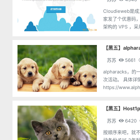
Cloudiewe
家发了个优惠码，使用后512
架构的 VPS ，采
【黑五】alpha
苏苏
5661
alpharacks，的一个黑
次活动。 具体详情，请大家自己工单问吧。 带aff链接：
https://www.alp
苏苏
6420
按顺序来吧，就不加 aff 这