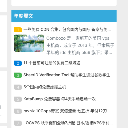
年度爆文
一些免费 CDN 合集，包含国内与国际 备案与免备案
1
Combozo 是一家新开的美国 vps
主机商，成立于 2013 年，但隶属于
早年的 idc 主机商 plu9 旗下；采用
OpenVZ 虚拟架构，数据中心位于
11 个目前可注册的免费二级域名
2
凤凰城 ioflood，拥有 1Gbps 级别
Combozo 是一家新开的美国 vps
的上行带宽，在内存、硬盘以及流
SheerID Verification Tool 帮助学生通过谷歌学生计划免费获得 Gemini Advanced
3
主机商，成立于 2013 年，但隶属于
量方面，给予的都非常宽余的指
Combozo 是一家新开的美国 vps
早年的 idc 主机商 plu9 旗下；采用
5个国内的免费虚拟主机
4
数，之前苏苏有分享过这家的信
主机商，成立于 2013 年，但隶属于
OpenVZ 虚拟架构，数据中心位于
Combozo 是一家新开的美国 vps
早年的 idc 主机商 plu9 旗下；采用
KataBump 免费容器 每4天手动启动一次
5
凤凰城 ioflood，拥有 1Gbps 级别
主机商，成立于 2013 年，但隶属于
OpenVZ 虚拟架构，数据中心位于
和
的上行带宽，在内存、硬盘以及流
Combozo 是一家新开的美国 vps
早年的 idc 主机商 plu9 旗下；采用
ravnix 10Gbps带宽 双倍流量 七五折 年付12刀
6
凤凰城 ioflood，拥有 1Gbps 级别
5
量方面，给予的都非常宽余的指
主机商，成立于 2013 年，但隶属于
OpenVZ 虚拟架构，数据中心位于
的上行带宽，在内存、硬盘以及流
Combozo 是一家新开的美国 vps
数，之前苏苏有分享过这家的信
早年的 idc 主机商 plu9 旗下；采用
LOCVPS 秋季促销全场7折起 日本/香港VPS季付63元
7
凤凰城 ioflood，拥有 1Gbps 级别
量方面，给予的都非常宽余的指
主机商，成立于 2013 年，但隶属于