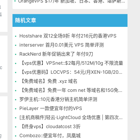
OrangeVPS $17/年 新加坡、日本、香港、堪萨斯机房
电
科
随机文章
、
Hostshare 双12全场9折 年付216元的香港VPS
interserver 首月0.01美元 VPS 简单评测
RackNerd 新年促销出来了 年付9刀
【vps优惠】VPSnet::$2每月/512M/10g 不限流量
c
【vps优惠码】LOCVPS：54元/月XEN-1GB/20G SSD/2M无限 香港
【免费域名】免费 .xyz 域名
【免费域名】免费一年 com net 等域名和15G免费空间
罗伊主机::10元香港分销主机简单评测
PieLayer 一款便宜年付的VPS
[主机商稿件]轻云·LightCloud 全场优惠 | 第四次上新
【终身vps】cloudatcost 3折
Combozo::便宜年付，凤凰城