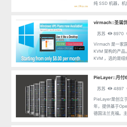
纯 SSD 机器，
virmach::
苏苏
8970
Virmach 是
KVM 架构的产品。在
KVM ，选的是
http://www.138
PieLayer::
苏苏
4897
PieLayer是创
年，提供基于Op
德国法兰克福。主
美元等。