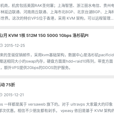
人主机商，机房包括美国RAK圣何塞；上海智慧、浙江丽水电信、贵州
林延边联通、河南商丘联通、上海市北BGP、北京台湖BGP、上海
新世界。这次的特价VPS位于香港，采用 KVM 架构，可以远程管理
重启、重装、硬盘管理。
0元/月 KVM 1核 512M 15G 500G 1Gbps 洛杉矶PI
2015-12-25
a发来的圣诞促销邮件，采用kvm基础架构，数据中心是洛杉矶pacificid
赠送相同大小的swap内存，硬盘方面是hdd+raid10阵列，带宽方面
享，额外VPS提供2Gbps的DDOS防护服务。
活动 75折
2015-12-21
travps 一样都是属于 versaweb 旗下的。对于 ultravps 大家最大的印象
。相信不少朋友都有剁手。 vpeasy 依旧是基于 KVM 架构的