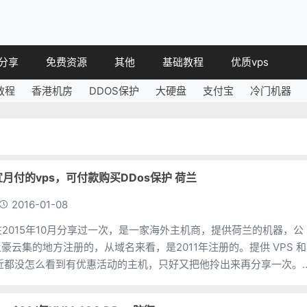
分享
免费资源
其他
基础教程
优质vps
教程
香港机房
DDOS保护
大硬盘
支付宝
冷门机器
教程
免费空间
简讯
教程
免费域名
 教程
免费VPS
教程
其他免费
::便宜月付的vps，可付款购买DDos保护 荷兰
2016-01-08
r 苏苏在2015年10月分享过一次，是一家海外主机商，提供荷兰的机器，公
豪云集的地方注册的，从域名来看，是2011年注册的。提供 VPS 和