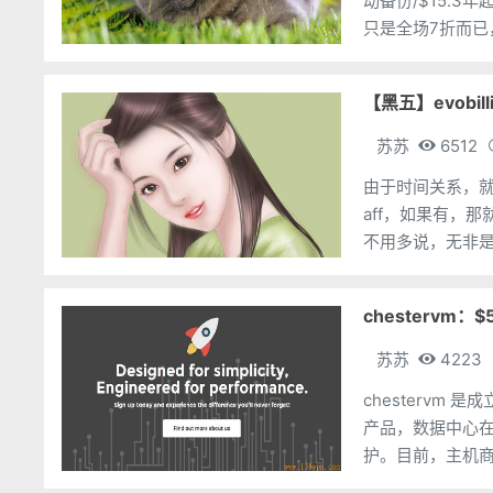
动备份/$15.3年起 英国注册的老牌国外主机商Host1plus的黑色星期五优惠力度
只是全场7折而已，
【黑五】evobil
苏苏
6512
由于时间关系，就两家放到一起分享
aff，如果有，那就是
不用多说，无非是
码：Blac
chestervm：$
苏苏
4223
chestervm 
产品，数据中心在美
护。目前，主机商
元。