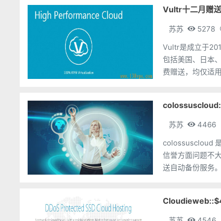
Vultr十二月赠送
苏苏
5278
Vultr是成立于
包括美国、日本
费赠送，均仅适用
活的赠送20美元
colossuscl
苏苏
4466
colossusclo
信誉方面问题不大。 colossuscloud 均为10G带宽，KVM虚拟架构，硬盘
Cloudieweb::
苏苏
4546