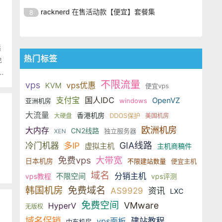
OpenVZ 虚拟架构，数据中心位于
的上行带宽，在内存、硬盘以及流
Combozo 是一家新开的美国 vps
数，之前苏苏有分享过这家的信
早年的 idc 主机商 plu9 旗下；采用
racknerd 在售活动款【便宜】套餐集
8
凤凰城 ioflood，拥有 1Gbps 级别
量方面，给予的都非常宽余的指
主机商，成立于 2013 年，但隶属于
OpenVZ 虚拟架构，数据中心位于
的上行带宽，在内存、硬盘以及流
Combozo 是一家新开的美国 vps
数，之前苏苏有分享过这家的信
早年的 idc 主机商 plu9 旗下；采用
凤凰城 ioflood，拥有 1Gbps 级别
量方面，给予的都非常宽余的指
主机商，成立于 2013 年，但隶属于
OpenVZ 虚拟架构，数据中心位于
选
的上行带宽，在内存、硬盘以及流
数，之前苏苏有分享过这家的信
早年的 idc 主机商 plu9 旗下；采用
凤凰城 ioflood，拥有 1Gbps 级别
热门标签
免
量方面，给予的都非常宽余的指
OpenVZ 虚拟架构，数据中心位于
的上行带宽，在内存、硬盘以及流
数，之前苏苏有分享过这家的信
凤凰城 ioflood，拥有 1Gbps 级别
量方面，给予的都非常宽余的指
不限流量
vps
vps优惠
KVM
便宜vps
的上行带宽，在内存、硬盘以及流
数，之前苏苏有分享过这家的信
支付宝
国人IDC
OpenVZ
亚洲机房
量方面，给予的都非常宽余的指
windows
数，之前苏苏有分享过这家的信
大流量
香港机房
DDOS保护
大硬盘
美国机房
欧洲机房
大内存
CN2线路
独立服务器
XEN
。
GIA线路
冷门机器
多IP
虚拟主机
主机商稿件
免费vps
大带宽
日本机房
不限建站数量
便宜主机
域名
分销主机
不限空间
vps教程
vps评测
韩国机房
免费域名
AS9929
资讯
LXC
免费空间
VMware
HyperV
无版权
域名促销
vps面板
建站教程
中东机房