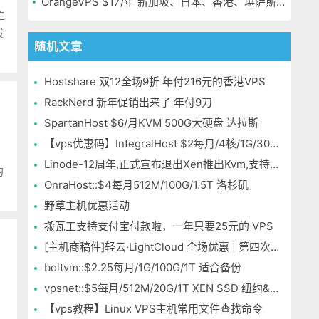
OrangeVPS $17/年 新加坡、日本、香港、堪萨斯机房
主
发
随机文章
Hostshare 双12全场9折 年付216元的香港VPS
RackNerd 新年促销出来了 年付9刀
SpartanHost $6/月KVM 500G大硬盘 达拉斯
【vps优惠码】IntegralHost $2每月/4核/1G/30G/250G 堪萨斯
Linode-12周年,正式宣布退出Xen推出Kvm,支持windows
OnraHost::$4每月512M/100G/1.5T 洛杉矶
野草主机优惠活动
搬瓦工支持支付宝付款啦，一年只要25元的 VPS
[主机商稿件]轻云·LightCloud 全场优惠 | 第四次上新
boltvm::$2.25每月/1G/100G/1T 适合备份
vpsnet::$5每月/512M/20G/1T XEN SSD 纽约&盐湖城&伦敦
【vps教程】Linux VPS主机常用文件查找命令