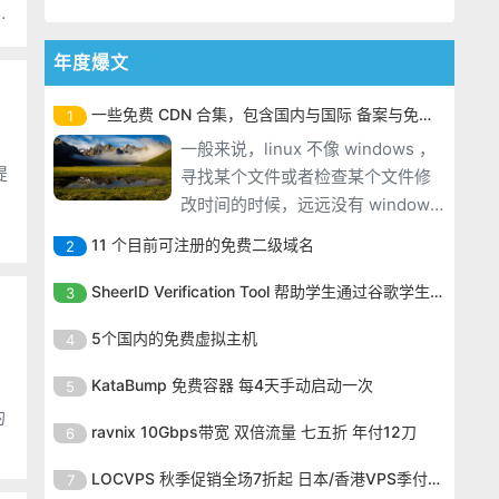
年度爆文
一些免费 CDN 合集，包含国内与国际 备案与免备案
1
一般来说，linux 不像 windows ，
提
寻找某个文件或者检查某个文件修
改时间的时候，远远没有 windows
方便，但是我们建站一般都是考虑
11 个目前可注册的免费二级域名
2
linux 的，windows 太贵了。 苏苏
一般来说，linux 不像 windows ，
今天就跟大家分享一下 linux vps 用
SheerID Verification Tool 帮助学生通过谷歌学生计划免费获得 Gemini Advanced
3
寻找某个文件或者检查某个文件修
find 来查找文件。
一般来说，linux 不像 windows ，
改时间的时候，远远没有 windows
5个国内的免费虚拟主机
4
寻找某个文件或者检查某个文件修
方便，但是我们建站一般都是考虑
一般来说，linux 不像 windows ，
改时间的时候，远远没有 windows
KataBump 免费容器 每4天手动启动一次
5
linux 的，windows 太贵了。 苏苏
寻找某个文件或者检查某个文件修
方便，但是我们建站一般都是考虑
今天就跟大家分享一下 linux vps 用
一般来说，linux 不像 windows ，
改时间的时候，远远没有 windows
ravnix 10Gbps带宽 双倍流量 七五折 年付12刀
6
linux 的，windows 太贵了。 苏苏
find 来查找文件。
寻找某个文件或者检查某个文件修
方便，但是我们建站一般都是考虑
今天就跟大家分享一下 linux vps 用
一般来说，linux 不像 windows ，
改时间的时候，远远没有 windows
LOCVPS 秋季促销全场7折起 日本/香港VPS季付63元
7
linux 的，windows 太贵了。 苏苏
find 来查找文件。
寻找某个文件或者检查某个文件修