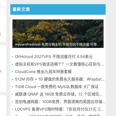
最新文章
和
myownfreehost 免费分销主机 不限空间不限流量 可使用免费域名申请
OVHcloud 2027VPS 不限流量月付 4.54美元
虚拟主机和VPS我该选哪个？一文看懂核心区别与选择指南
中
CloudCone 推出九周年特惠套餐
512M 内存 + 1G 硬盘的免费永久服务器：Wispbyte 上手
TiDB Cloud 一款免费的 MySQL数据库 大厂保证
威联通 QNAP 送 16GB 免费云存储，12 个区域任选，邮箱注册即可
告别龟速网盘：10GB免费、界面清爽的英国云存储Icedrive体验
LOCVPS 香港VPS限时特惠：7折后月付仅21元 三网优化BGP线路 可选原生IP