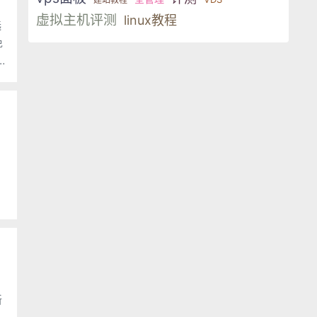
虚拟主机评测
linux教程
选
免
。
新