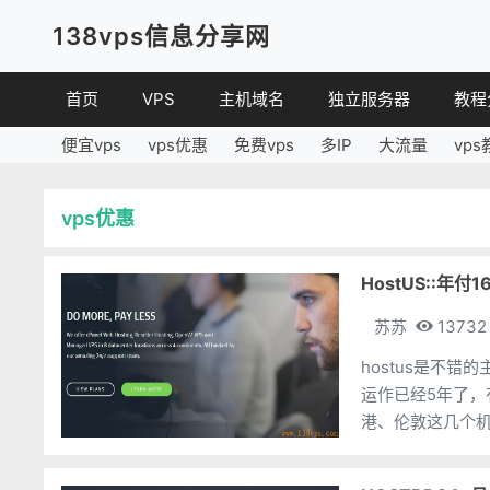
138vps信息分享网
首页
VPS
主机域名
独立服务器
教程
便宜vps
vps优惠
免费vps
多IP
大流量
vps
VPS优惠
域名
VPS
便宜VPS
虚拟主机
建站
vps优惠
VPS评测
linux
其他
HostUS::年
苏苏
13732
hostus是不错
运作已经5年了，
港、伦敦这几个机
的选择（不太建