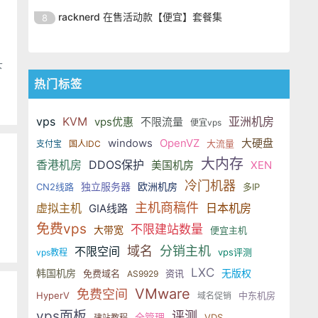
方便，但是我们建站一般都是考虑
今天就跟大家分享一下 linux vps 用
一般来说，linux 不像 windows ，
改时间的时候，远远没有 windows
racknerd 在售活动款【便宜】套餐集
8
linux 的，windows 太贵了。 苏苏
find 来查找文件。
寻找某个文件或者检查某个文件修
方便，但是我们建站一般都是考虑
今天就跟大家分享一下 linux vps 用
一般来说，linux 不像 windows ，
改时间的时候，远远没有 windows
linux 的，windows 太贵了。 苏苏
find 来查找文件。
寻找某个文件或者检查某个文件修
方便，但是我们建站一般都是考虑
下
今天就跟大家分享一下 linux vps 用
改时间的时候，远远没有 windows
linux 的，windows 太贵了。 苏苏
热门标签
find 来查找文件。
方便，但是我们建站一般都是考虑
今天就跟大家分享一下 linux vps 用
了
linux 的，windows 太贵了。 苏苏
find 来查找文件。
vps
KVM
亚洲机房
vps优惠
不限流量
便宜vps
今天就跟大家分享一下 linux vps 用
windows
OpenVZ
大硬盘
大流量
支付宝
国人IDC
find 来查找文件。
大内存
香港机房
DDOS保护
美国机房
XEN
冷门机器
独立服务器
欧洲机房
CN2线路
多IP
主机商稿件
虚拟主机
日本机房
GIA线路
免费vps
不限建站数量
大带宽
便宜主机
域名
分销主机
不限空间
vps评测
vps教程
LXC
韩国机房
无版权
免费域名
资讯
AS9929
VMware
免费空间
HyperV
中东机房
域名促销
vps面板
评测
全管理
VDS
建站教程