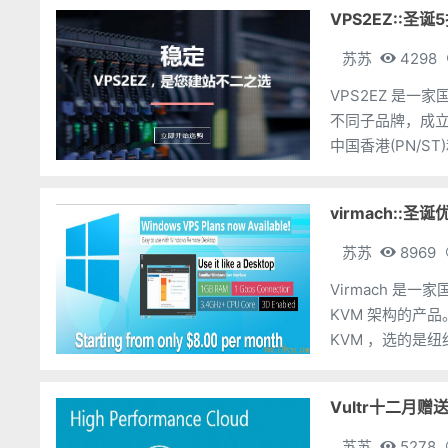
VPS2EZ::圣
苏苏
4298
VPS2EZ 是一
不同子品牌，成立
中国香港(PN/
限量全场五折优
virmach::
苏苏
8969
Virmach 是
KVM 架构的产品。在
KVM ，选的是
http://www.138
Vultr十二月赠送
苏苏
5278