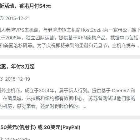
诞5折活动，香港月付54元
2015-12-21
家国人老牌VPS主机商，与老牌虚拟主机商Host2ez同为一家母公司旗
于2008年，独立团队运营，提供基于XEN架构产品，数据中心包括
ST)和美国洛杉矶等。为了庆祝即将来到的圣诞和元旦节，主机商发布
惠码，同时购买三个月还可工单
圣诞优惠，年付3刀起
2015-12-19
一家国外主机商，成立于2014年，属于新人行列。提供基于 OpenVZ 和
凤凰城、达拉斯和纽约都有数据中心。 苏苏曾测试过他们家的
纽约机房，感觉来看，还是对得起价格的：
vps.com/vpsp
50美元(信用卡) 或 20美元(PayPal)
2015-12-15