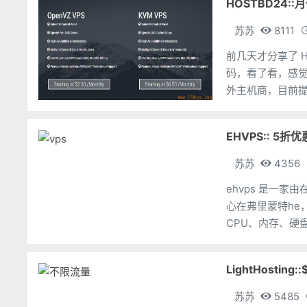
HOSTBD24::
苏苏
8111
前几天才分享了 HO
码，看了看，感觉吸引力不错，再分
外主机商，目前提
EHVPS:: 5折
苏苏
4356
ehvps 是一家
心在弗里蒙特he，国内连接速度不错
LightHosting
苏苏
5485