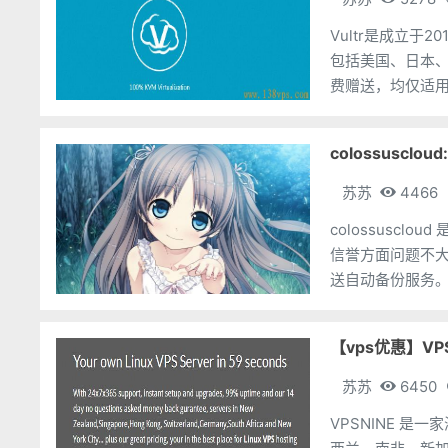
Vultr是成立于
包括美国、日本
费赠送，均仅适用
活的赠送20美元
colossuscl
苏苏
4466
colossusclo
信誉方面问题不大。 colossuscloud 均为10G带宽，KVM虚拟架构，硬盘
【vps优惠】VP
苏苏
6450
VPSNINE 