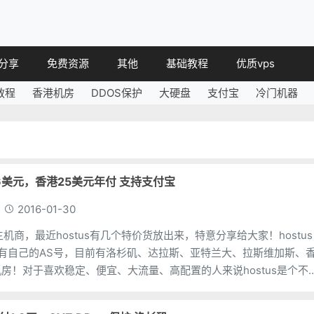
分享
免费资源
其他
基础教程
优质vps
教程
香港机房
DDOS保护
大硬盘
支付宝
冷门机器
教程
免费空间
简讯
教程
免费域名
 教程
免费VPS
教程
其他免费
付16美元，香港25美元年付 支持支付宝
2016-01-30
的主机商，最近hostus有几个特价货放出来，特意分享给大家！hostus
有自己的AS号，目前有洛杉矶、达拉斯、亚特兰大、拉斯维加斯、
房！对于喜欢稳定、便宜、大流量、高配置的人来说hostus是个不
议买亚特兰大机房的，超的有点