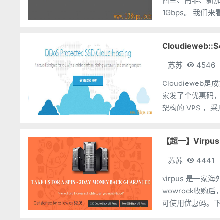
西兰、南非、新加
Cloudieweb::
苏苏
4546
Cloudiewe
家发了个优惠码，使用后512
架构的 VPS ，采
【超一】Virpus
苏苏
4441
virpus 是
wowrock收购后，就基本上没见过了。 i