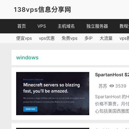
138vps信息分享网
首页
VPS
主机域名
独立服务器
教程
便宜vps
vps优惠
免费vps
多IP
大流量
vps
VPS优惠
域名
VPS
便宜VPS
虚拟主机
建站
windows
VPS评测
linux
其他
SpartanHos
苏苏
3539
SpartanHo
价格不算贵，月付也
心包括美国西雅图和
和HDD系列