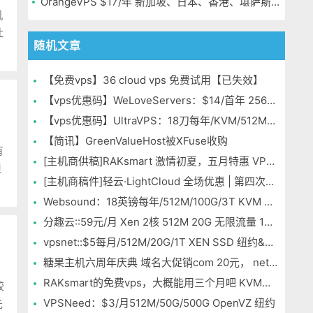
OrangeVPS $17/年 新加坡、日本、香港、堪萨斯机房
机
吐
随机文章
【免费vps】36 cloud vps 免费试用【已失效】
【vps优惠码】WeLoveServers：$14/首年 256MB/10G/SSD/500GB OpenVZ 洛杉矶
【vps优惠码】UltraVPS：18刀每年/KVM/512MB/10G/1TB/2IP 多机房
【简讯】GreenValueHost被XFuse收购
有
[主机商供稿]RAKsmart 激情初夏，五月特惠 VPS年付低至163元 不限流量
[主机商稿件]轻云·LightCloud 全场优惠 | 第四次上新
和
Websound：18英镑每年/512M/100G/3T KVM 拉斯维加斯
分趣云::59元/月 Xen 2核 512M 20G 无限流量 1Mbps 香港
vpsnet::$5每月/512M/20G/1T XEN SSD 纽约&盐湖城&伦敦
糖果主机六周年庆典 域名大促销com 20元， net 16元
RAKsmart的免费vps，大概能用三个月吧 KVM架构 能win
较
VPSNeed：$3/月512M/50G/500G OpenVZ 纽约
先