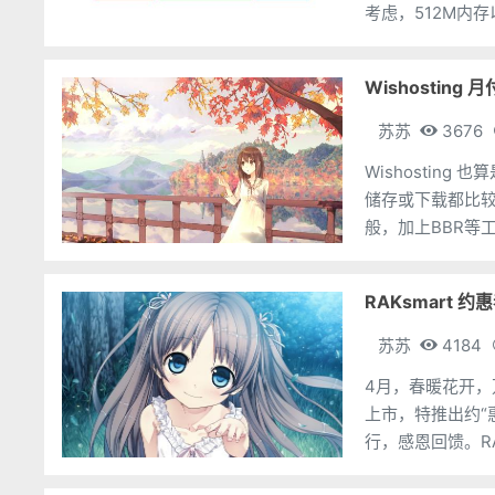
考虑，512M内存以上的机器。 VirMach 的
的测试而言，以
Wishosting
苏苏
3676
Wishosti
储存或下载都比
般，加上BBR等工具还是可以使用的。 本
CPU不限制使
RAKsmart 
苏苏
4184
4月，春暖花开，万物
上市，特推出约“惠”
行，感恩回馈。RA