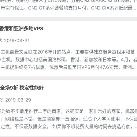
a机房，线路方面接入了CN2线路，分别CN2 GIA和CN2 GT线路，
带宽有保证。CN2 GT系列套餐均支持月付，CN2 GIA系列低配最
 香港和亚洲多地VPS
2019-03-31
PS主机商景文互联在2016年开的站点，主要提供独立服务器租用和基
PS主机，数据中心包括美国洛杉矶、香港、新加坡和日本等。4月，
PS主机提供终身7折优惠，优惠后最低美国VPS月付47.6元起，亚洲
起。
 四月全场9折 稳定性能好
2019-03-29
e 是苏苏为数不多敢用推荐二字的商家，这确实是一家非常好的商家，机器
好，网络也是不错。但是商家却一直强调，适合个人学习使用，不保
据安全。 如果你不想花费大量的时间去挑选商家，
习VPS知识，