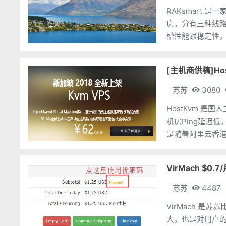
RAKsmart
房。分有三种线路
槽性能跟稳定性，
RAKsmart 正
[主机商供稿]H
苏苏
3080
HostKvm 是
机房Ping延迟低，保障系统性能
是随着阿里云香
降价，可以说
VirMach $0
苏苏
4487
VirMach 
大，也是对用户