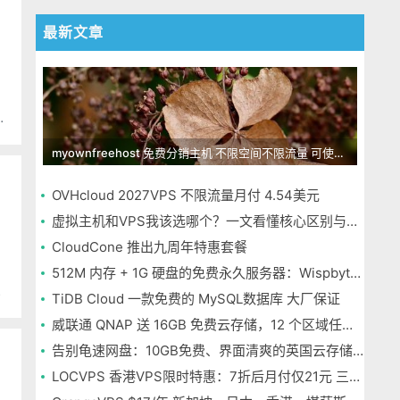
最新文章
矶
myownfreehost 免费分销主机 不限空间不限流量 可使用免费域名申请
OVHcloud 2027VPS 不限流量月付 4.54美元
虚拟主机和VPS我该选哪个？一文看懂核心区别与选择指南
CloudCone 推出九周年特惠套餐
。
512M 内存 + 1G 硬盘的免费永久服务器：Wispbyte 上手
销
TiDB Cloud 一款免费的 MySQL数据库 大厂保证
威联通 QNAP 送 16GB 免费云存储，12 个区域任选，邮箱注册即可
告别龟速网盘：10GB免费、界面清爽的英国云存储Icedrive体验
LOCVPS 香港VPS限时特惠：7折后月付仅21元 三网优化BGP线路 可选原生IP