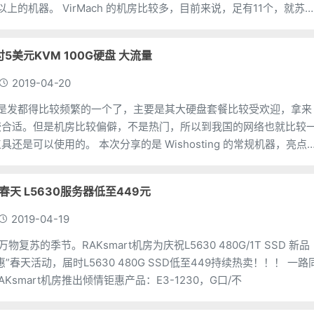
机房比较多，目前来说，足有11个，就苏苏
下几
 月付5美元KVM 100G硬盘 大流量
2019-04-20
ng 也算是发都得比较频繁的一个了，主要是其大硬盘套餐比较受欢迎，拿来
较合适。但是机房比较偏僻，不是热门，所以到我国的网络也就比较
次分享的是 Wishosting 的常规机器，亮点是
约惠春天 L5630服务器低至449元
2019-04-19
复苏的季节。RAKsmart机房为庆祝L5630 480G/1T SSD 新品
春天活动，届时L5630 480G SSD低至449持续热卖！！！ 一路同
Ksmart机房推出倾情钜惠产品：E3-1230，G口/不