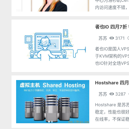
中心为洛杉矶Cer
内访问速度不错，
季付起，国
者也IO 四月7折
苏苏
3171
者也IO是国人V
于KVM架构的V
也IO针对全场V
VPS月付61.6元
Hostshare
苏苏
3287
Hostshar
稳定，性能也很
在线率，不保证稳定性，不保证数
只是想建站或者学