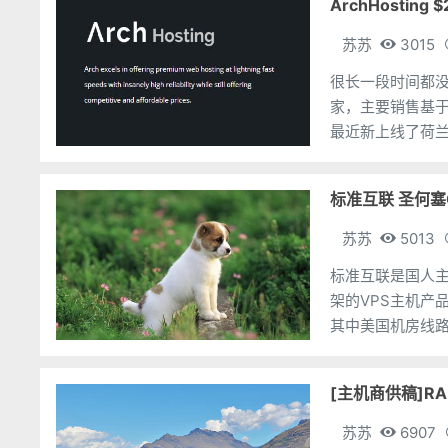
ArchHosting
苏苏
3015
很长一段时间都没有
家，主要销售基于K
最近新上线了荷兰
则是一路的9折。
标准互联 圣何塞C
苏苏
5013
标准互联是国人主
架的VPS主机产
其中美国机房线路
套餐最低年付24
[主机商供稿]RA
苏苏
6907