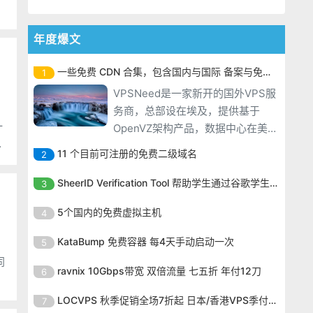
年度爆文
一些免费 CDN 合集，包含国内与国际 备案与免备案
1
VPSNeed是一家新开的国外VPS服
务商，总部设在埃及，提供基于
一
OpenVZ架构产品，数据中心在美国
纽约罗切斯特市(Rochester, NY,
11 个目前可注册的免费二级域名
2
USA)。目前，主机商在LEB提供促
VPSNeed是一家新开的国外VPS服
销，50%终身折扣适用于512M-2G
SheerID Verification Tool 帮助学生通过谷歌学生计划免费获得 Gemini Advanced
3
务商，总部设在埃及，提供基于
内存的三种套餐，优惠后最低仅$3/
VPSNeed是一家新开的国外VPS服
OpenVZ架构产品，数据中心在美国
5个国内的免费虚拟主机
4
月。 VPS
务商，总部设在埃及，提供基于
纽约罗切斯特市(Rochester, NY,
VPSNeed是一家新开的国外VPS服
OpenVZ架构产品，数据中心在美国
KataBump 免费容器 每4天手动启动一次
5
USA)。目前，主机商在LEB提供促
务商，总部设在埃及，提供基于
纽约罗切斯特市(Rochester, NY,
销，50%终身折扣适用于512M-2G
VPSNeed是一家新开的国外VPS服
OpenVZ架构产品，数据中心在美国
ravnix 10Gbps带宽 双倍流量 七五折 年付12刀
6
USA)。目前，主机商在LEB提供促
内存的三种套餐，优惠后最低仅$3/
务商，总部设在埃及，提供基于
纽约罗切斯特市(Rochester, NY,
销，50%终身折扣适用于512M-2G
VPSNeed是一家新开的国外VPS服
月。 VPS
OpenVZ架构产品，数据中心在美国
LOCVPS 秋季促销全场7折起 日本/香港VPS季付63元
7
USA)。目前，主机商在LEB提供促
内存的三种套餐，优惠后最低仅$3/
务商，总部设在埃及，提供基于