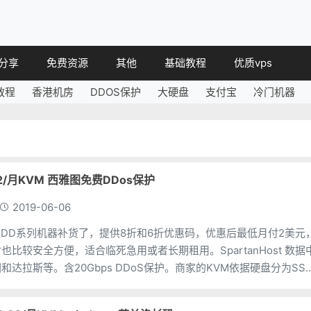
分享
免费资源
其他
基础教程
优质vps
教程
香港机房
DDOS保护
大硬盘
支付宝
冷门机器
教程
免费空间
简讯
教程
免费域名
 教程
免费VPS
教程
其他免费
t $2/月KVM 西雅图免费DDos保护
2019-06-06
st 的HDD系列机器补货了，提供8折和6折优惠码，优惠后最低月付2美元
比较安全方便，适合临死急用或者长期租用。SpartanHost 数据
达拉斯等。含20Gbps DDoS保护。商家的KVM依据硬盘分为SS