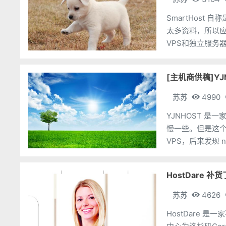
SmartHost
太多资料，所以应
VPS和独立服务
拉斯、拉斯维加
[主机商供稿]YJ
苏苏
4990
YJNHOST 是
慢一些。但是这个 
HostDare 补
苏苏
4626
HostDare 