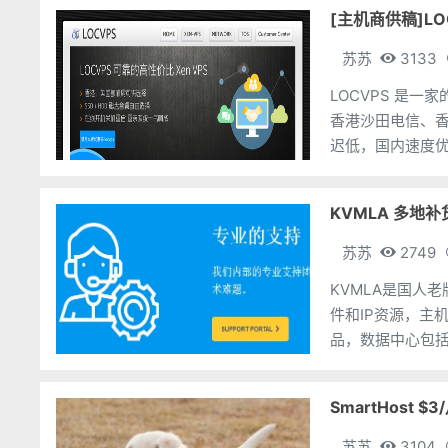
[主机商供稿]L
苏苏
3133
LOCVPS 是
香港沙田电信、香
KVMLA 多地
苏苏
2749
KVMLA是国人
件和IP资源，主机
品，数据中心包括中国香港
进行中，请工单
SmartHost
苏苏
3104