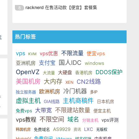
纽约罗切斯特市(Rochester, NY,
销，50%终身折扣适用于512M-2G
VPSNeed是一家新开的国外VPS服
月。 VPS
OpenVZ架构产品，数据中心在美国
racknerd 在售活动款【便宜】套餐集
8
USA)。目前，主机商在LEB提供促
内存的三种套餐，优惠后最低仅$3/
务商，总部设在埃及，提供基于
纽约罗切斯特市(Rochester, NY,
销，50%终身折扣适用于512M-2G
VPSNeed是一家新开的国外VPS服
月。 VPS
OpenVZ架构产品，数据中心在美国
USA)。目前，主机商在LEB提供促
内存的三种套餐，优惠后最低仅$3/
务商，总部设在埃及，提供基于
纽约罗切斯特市(Rochester, NY,
销，50%终身折扣适用于512M-2G
月。 VPS
OpenVZ架构产品，数据中心在美国
USA)。目前，主机商在LEB提供促
热门标签
延
内存的三种套餐，优惠后最低仅$3/
纽约罗切斯特市(Rochester, NY,
销，50%终身折扣适用于512M-2G
月。 VPS
USA)。目前，主机商在LEB提供促
内存的三种套餐，优惠后最低仅$3/
vps
不限流量
vps优惠
便宜vps
KVM
销，50%终身折扣适用于512M-2G
月。 VPS
国人IDC
支付宝
亚洲机房
windows
内存的三种套餐，优惠后最低仅$3/
OpenVZ
月。 VPS
DDOS保护
大硬盘
香港机房
大流量
美国机房
大内存
CN2线路
XEN
冷门机器
欧洲机房
独立服务器
多IP
产
虚拟主机
主机商稿件
GIA线路
日本机房
不限建站数量
大带宽
免费vps
便宜主机
不限空间
域名
vps教程
vps评测
分销主机
AS9929
LXC
免费域名
韩国机房
资讯
无版权
免费空间
HyperV
中东机房
VMware
域名促销