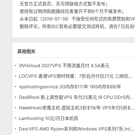
无官方正式首页、无可用联络方式暂不发布；
曾经有过倒闭和跑路经历者重开不到6个月不做发布；
从本日起（2016-07-18）不接受任何形式的免费赞助
删除评论，所有IDC若有必要提交测试样机，请在7日后
其他相关
OVHcloud 2027VPS 不限流量月付 4.54美元
LOCVPS 香港VPS限时特惠：7折后月付仅21元 三网优化BGP线路 可选原生IP
vpshostingservice 2G内存$17/年 16G内存$99/年
DediRock 新上高性能VPS 年付25美元 I9 CPU DDr5内存 纽约机房
HawkHost/老鹰主机 虚拟主机3折$19/年 VPS年付5折$25/年
Lamhosting 10元/月日本机房
DesiVPS AMD Ryzen系列和Windows VPS系列7折,Intel系列年付11.6美元