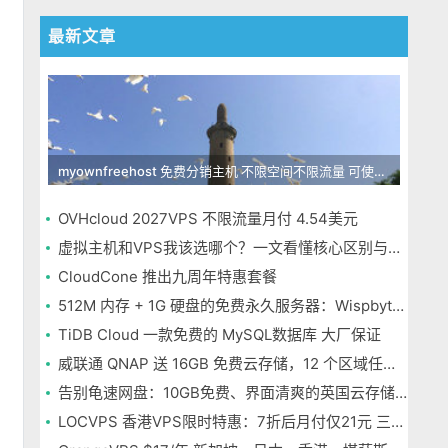
最新文章
myownfreehost 免费分销主机 不限空间不限流量 可使用免费域名申请
OVHcloud 2027VPS 不限流量月付 4.54美元
虚拟主机和VPS我该选哪个？一文看懂核心区别与选择指南
CloudCone 推出九周年特惠套餐
512M 内存 + 1G 硬盘的免费永久服务器：Wispbyte 上手
TiDB Cloud 一款免费的 MySQL数据库 大厂保证
威联通 QNAP 送 16GB 免费云存储，12 个区域任选，邮箱注册即可
告别龟速网盘：10GB免费、界面清爽的英国云存储Icedrive体验
LOCVPS 香港VPS限时特惠：7折后月付仅21元 三网优化BGP线路 可选原生IP