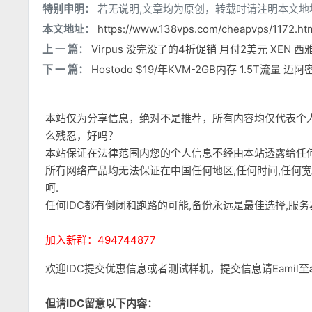
特别申明：
若无说明,文章均为原创，转载时请注明本文地
本文地址：
https://www.138vps.com/cheapvps/1172.ht
上 一 篇：
Virpus 没完没了的4折促销 月付2美元 XEN 西
下 一 篇：
Hostodo $19/年KVM-2GB内存 1.5T流量 迈阿
本站仅为分享信息，绝对不是推荐，所有内容均仅代表个
么残忍，好吗？
本站保证在法律范围内您的个人信息不经由本站透露给任
所有网络产品均无法保证在中国任何地区,任何时间,任何
呵.
任何IDC都有倒闭和跑路的可能,备份永远是最佳选择,服
加入新群：494744877
欢迎IDC提交优惠信息或者测试样机，提交信息请Eamil至
但请IDC留意以下内容：