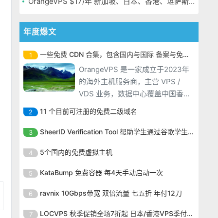
OrangeVPS $17/年 新加坡、日本、香港、堪萨斯机房
年度爆文
一些免费 CDN 合集，包含国内与国际 备案与免备案
1
OrangeVPS 是一家成立于2023年
的海外主机服务商，主营 VPS /
VDS 业务，数据中心覆盖中国香
港、新加坡、日本、美国堪萨斯与
11 个目前可注册的免费二级域名
2
洛杉矶等多个地区。其 VPS 产品基
OrangeVPS 是一家成立于2023年
于 KVM 虚拟化架构，配备 NVMe
SheerID Verification Tool 帮助学生通过谷歌学生计划免费获得 Gemini Advanced
3
的海外主机服务商，主营 VPS /
SSD 固态硬盘，主要分为亚洲和美
OrangeVPS 是一家成立于2023年
VDS 业务，数据中心覆盖中国香
5个国内的免费虚拟主机
4
国两大系列。亚洲 VPS 月付低至 6
的海外主机服务商，主营 VPS /
港、新加坡、日本、美国堪萨斯与
美元，美国
OrangeVPS 是一家成立于2023年
VDS 业务，数据中心覆盖中国香
KataBump 免费容器 每4天手动启动一次
5
洛杉矶等多个地区。其 VPS 产品基
的海外主机服务商，主营 VPS /
港、新加坡、日本、美国堪萨斯与
于 KVM 虚拟化架构，配备 NVMe
OrangeVPS 是一家成立于2023年
VDS 业务，数据中心覆盖中国香
ravnix 10Gbps带宽 双倍流量 七五折 年付12刀
6
洛杉矶等多个地区。其 VPS 产品基
SSD 固态硬盘，主要分为亚洲和美
的海外主机服务商，主营 VPS /
港、新加坡、日本、美国堪萨斯与
于 KVM 虚拟化架构，配备 NVMe
OrangeVPS 是一家成立于2023年
国两大系列。亚洲 VPS 月付低至 6
VDS 业务，数据中心覆盖中国香
LOCVPS 秋季促销全场7折起 日本/香港VPS季付63元
7
洛杉矶等多个地区。其 VPS 产品基