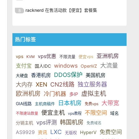
SSD 固态硬盘，主要分为亚洲和美
的海外主机服务商，主营 VPS /
美元，美国
港、新加坡、日本、美国堪萨斯与
于 KVM 虚拟化架构，配备 NVMe
OrangeVPS 是一家成立于2023年
国两大系列。亚洲 VPS 月付低至 6
VDS 业务，数据中心覆盖中国香
racknerd 在售活动款【便宜】套餐集
8
洛杉矶等多个地区。其 VPS 产品基
SSD 固态硬盘，主要分为亚洲和美
的海外主机服务商，主营 VPS /
美元，美国
港、新加坡、日本、美国堪萨斯与
于 KVM 虚拟化架构，配备 NVMe
OrangeVPS 是一家成立于2023年
国两大系列。亚洲 VPS 月付低至 6
VDS 业务，数据中心覆盖中国香
洛杉矶等多个地区。其 VPS 产品基
SSD 固态硬盘，主要分为亚洲和美
的海外主机服务商，主营 VPS /
美元，美国
港、新加坡、日本、美国堪萨斯与
于 KVM 虚拟化架构，配备 NVMe
国两大系列。亚洲 VPS 月付低至 6
VDS 业务，数据中心覆盖中国香
洛杉矶等多个地区。其 VPS 产品基
热门标签
SSD 固态硬盘，主要分为亚洲和美
美元，美国
港、新加坡、日本、美国堪萨斯与
于 KVM 虚拟化架构，配备 NVMe
国两大系列。亚洲 VPS 月付低至 6
洛杉矶等多个地区。其 VPS 产品基
SSD 固态硬盘，主要分为亚洲和美
美元，美国
亚洲机房
vps优惠
vps
不限流量
便宜vps
KVM
于 KVM 虚拟化架构，配备 NVMe
国两大系列。亚洲 VPS 月付低至 6
大流量
windows
支付宝
国人IDC
SSD 固态硬盘，主要分为亚洲和美
OpenVZ
美元，美国
国两大系列。亚洲 VPS 月付低至 6
DDOS保护
香港机房
美国机房
大硬盘
美元，美国
XEN
CN2线路
独立服务器
大内存
欧洲机房
虚拟主机
冷门机器
多IP
日本机房
大带宽
GIA线路
主机商稿件
免费vps
便宜主机
不限空间
域名
不限建站数量
vps教程
韩国机房
vps评测
分销主机
免费域名
LXC
免费空间
AS9929
资讯
HyperV
无版权