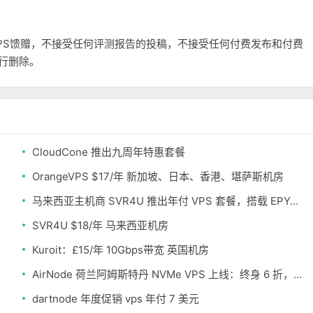
和VPS馈赠，不接受任何评测报告的投稿，不接受任何付费发布和付费
自行删除。
CloudCone 推出九周年特惠套餐
OrangeVPS $17/年 新加坡、日本、香港、堪萨斯机房
马来西亚主机商 SVR4U 推出年付 VPS 套餐，搭载 EPYC/至强铂金，支持支付宝
SVR4U $18/年 马来西亚机房
Kuroit：£15/年 10Gbps带宽 英国机房
AirNode 荷兰阿姆斯特丹 NVMe VPS 上线：终身 6 折，€1.99/月起，2.5Tbit/s DDoS 防护
dartnode 年度促销 vps 年付 7 美元