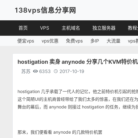
138vps信息分享网
首页
VPS
主机域名
独立服务器
教程
便宜vps
vps优惠
免费vps
多IP
大流量
vps
VPS优惠
域名
VPS
便宜VPS
虚拟主机
建站
hostigation 卖身 anynode 分享几个KVM特价
VPS评测
linux
苏苏
6353
2017-10-19
其他
hostigation 几乎承载了一代人的记忆，他之前特价机引起的抢购热
这个简陋UI的主机商曾经带给了我们太多的惊喜，在我们还在为它的
舞台的幕后，而 anynode 则接过 hostigation 的任务，继
那末，我们便看看 anynode 的几款特价机罢