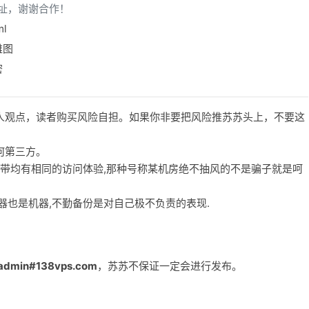
址，谢谢合作！
ml
雅图
密
人观点，读者购买风险自担。如果你非要把风险推苏苏头上，不要这
何第三方。
宽带均有相同的访问体验,那种号称某机房绝不抽风的不是骗子就是呵
务器也是机器,不勤备份是对自己极不负责的表现.
admin#138vps.com
，苏苏不保证一定会进行发布。