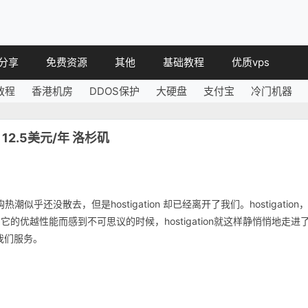
分享
免费资源
其他
基础教程
优质vps
教程
香港机房
DDOS保护
大硬盘
支付宝
冷门机器
教程
免费空间
简讯
教程
免费域名
机 12.5美元/年 洛杉矶
 教程
免费VPS
教程
其他免费
潮似乎还没散去，但是hostigation 却已经离开了我们。hostigation
优越性能而感到不可思议的时候，hostigation就这样静悄悄地走进
续为我们服务。