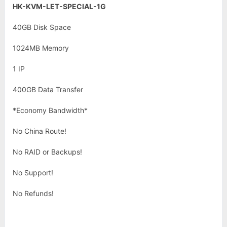
HK-KVM-LET-SPECIAL-1G
40GB Disk Space
1024MB Memory
1 IP
400GB Data Transfer
*Economy Bandwidth*
No China Route!
No RAID or Backups!
No Support!
No Refunds!