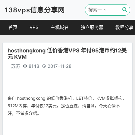
138vps信息分享网
首页
VPS
主机域名
独立服务器
教程分享
VPS优惠
域名
VPS教程
hosthongkong 低价香港VPS 年付95港币约12美
便宜VPS
虚拟主机
建站教程
元 KVM
VPS评测
linux 教程
苏苏
8148
2017-11-28
其他教程
来自 hosthongkong 的低价香港机，LET特价，KVM虚拟架构，
512M内存，年付仅12美元。是否直连，请自测。今天心情不
好，不做多介绍。