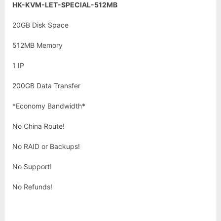
HK-KVM-LET-SPECIAL-512MB
20GB Disk Space
512MB Memory
1 IP
200GB Data Transfer
*Economy Bandwidth*
No China Route!
No RAID or Backups!
No Support!
No Refunds!