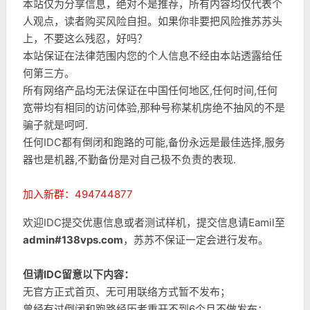
本站仅为分享信息，绝对不是推荐，所有内容均仅代表个
人观点，读者购买风险自担。如果你非要把风险推苏苏头
上，不要这么残忍，好吗？
本站保证在法律范围内您的个人信息不经由本站透露给任
何第三方。
所有网络产品均无法保证在中国任何地区,任何时间,任何
宽带均有相同的访问体验,那种号称某机房绝不抽风的不是
骗子就是呵呵.
任何IDC都有倒闭和跑路的可能,备份永远是最佳选择,服务
器也是机器,不勤备份是对自己极不负责的表现.
加入新群：494744877
欢迎IDC提交优惠信息或者测试样机，提交信息请Eamil至
admin#138vps.com
，苏苏不保证一定会进行发布。
但请IDC留意以下内容：
无官方正式首页、无可用联络方式暂不发布；
曾经有过倒闭和跑路经历者重开不到6个月不做发布；