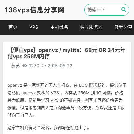
138vps信息分享网
首页
VPS
主机域名
独立服务器
教程分享
VPS优惠
域名
VPS教程
【便宜vps】openvz / mytita：68元 OR 34元年
便宜VPS
虚拟主机
建站教程
付vps 256M内存
VPS评测
linux 教程
苏苏
9270
2015-05-22
其他教程
openvz 是一家新开的国人主机商，在 LOC 挺活跃的，提供位于
洛杉矶
openvz 架构的 VPS ，内存从 256M 到 1G 可选。价格
甚为低廉，是新手学习 VPS 的不错选择。搬瓦工固然价格更为
低廉，但是考虑到国人之间沟通毕竟比较方便，所以我还是比较
倾向于自己人。
这家主机商有两个域名，我都写在标题上了。