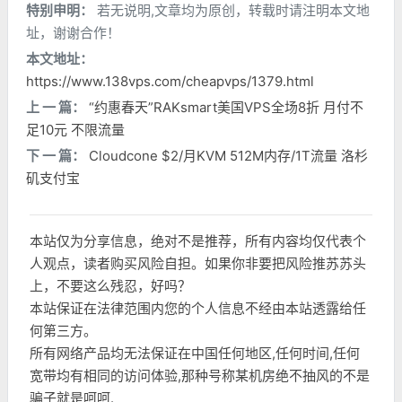
特别申明：
若无说明,文章均为原创，转载时请注明本文地
址，谢谢合作！
本文地址：
https://www.138vps.com/cheapvps/1379.html
上 一 篇：
“约惠春天”RAKsmart美国VPS全场8折 月付不
足10元 不限流量
下 一 篇：
Cloudcone $2/月KVM 512M内存/1T流量 洛杉
矶支付宝
本站仅为分享信息，绝对不是推荐，所有内容均仅代表个
人观点，读者购买风险自担。如果你非要把风险推苏苏头
上，不要这么残忍，好吗？
本站保证在法律范围内您的个人信息不经由本站透露给任
何第三方。
所有网络产品均无法保证在中国任何地区,任何时间,任何
宽带均有相同的访问体验,那种号称某机房绝不抽风的不是
骗子就是呵呵.