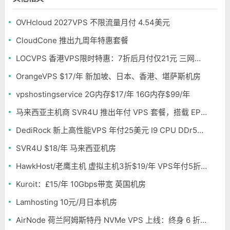
OVHcloud 2027VPS 不限流量月付 4.54美元
CloudCone 推出九周年特惠套餐
LOCVPS 香港VPS限时特惠：7折后月付仅21元 三网优化BGP线路 可选原生IP
OrangeVPS $17/年 新加坡、日本、香港、堪萨斯机房
vpshostingservice 2G内存$17/年 16G内存$99/年
马来西亚主机商 SVR4U 推出年付 VPS 套餐，搭载 EPYC/至强铂金，支持支付宝
DediRock 新上高性能VPS 年付25美元 I9 CPU DDr5内存 纽约机房
SVR4U $18/年 马来西亚机房
HawkHost/老鹰主机 虚拟主机3折$19/年 VPS年付5折$25/年
Kuroit：£15/年 10Gbps带宽 英国机房
Lamhosting 10元/月日本机房
AirNode 荷兰阿姆斯特丹 NVMe VPS 上线：终身 6 折，€1.99/月起，2.5Tbit/s DDoS 防护