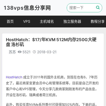
138vps信息分享网
首页
VPS
主机域名
独立服务器
教程分享
VPS优惠
域名
VPS教程
HostHatch：$17/年KVM 512M内存250G大硬
便宜VPS
虚拟主机
建站教程
盘 洛杉矶
VPS评测
linux 教程
苏苏
5521
2018-03-21
其他教程
HostHatch
成立于2011年的国外主机商，到现在也有6、7年历
史了，最近商家变更会员中心和管理系统等，目前是自己开发的
客户中心和VPS管理，今天分享几款商家刚刚发布的产品信息，
开设在洛杉矶、瑞典或者荷兰机房。
此外，购买任意NVMe系列季付可获得加50%内存。下单的话，