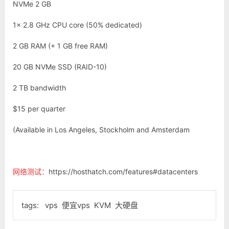
NVMe 2 GB
1x 2.8 GHz CPU core (50% dedicated)
2 GB RAM (+ 1 GB free RAM)
20 GB NVMe SSD (RAID-10)
2 TB bandwidth
$15 per quarter
(Available in Los Angeles, Stockholm and Amsterdam
网络测试：
https://hosthatch.com/features#datacenters
tags:
vps
便宜vps
KVM
大硬盘