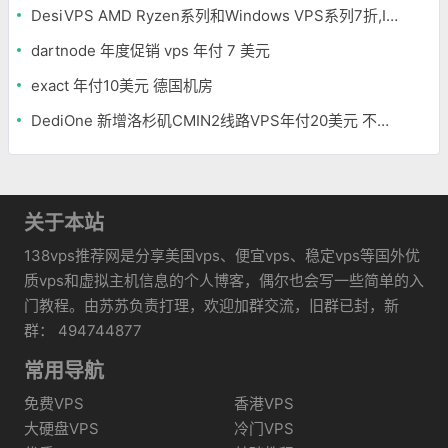
DesiVPS AMD Ryzen系列和Windows VPS系列7折,Intel系列年付11.6美元
dartnode 年度促销 vps 年付 7 美元
exact 年付10美元 德国机房
DediOne 新增洛杉矶CMIN2线路VPS年付20美元 不限流量
关于本站
138vps推荐网是分享美国vps、便宜vps、稳定vps等国外优
质vps和虚拟主机信息的个人博客，偶尔也会写一些简单的入
门教程。由苏苏负责打理，欢迎加群交流，旧群已封，新
群： 494744877
常用导航
免费VPS
香港VPS
大硬盘VPS
冷门VPS