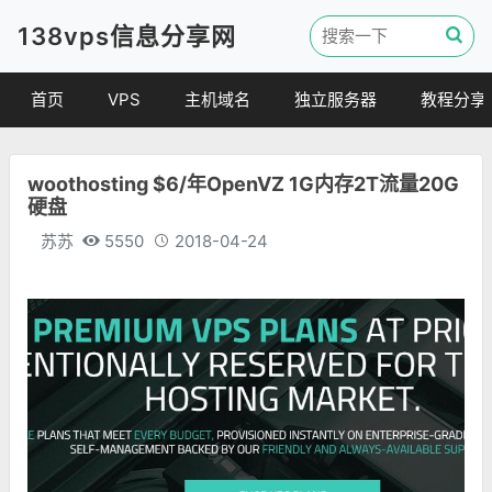
138vps信息分享网
首页
VPS
主机域名
独立服务器
教程分享
VPS优惠
域名
VPS教程
woothosting $6/年OpenVZ 1G内存2T流量20G
便宜VPS
虚拟主机
建站教程
硬盘
VPS评测
linux 教程
苏苏
5550
2018-04-24
其他教程