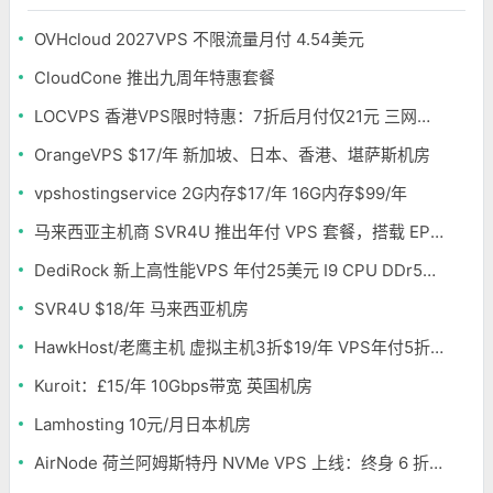
OVHcloud 2027VPS 不限流量月付 4.54美元
CloudCone 推出九周年特惠套餐
LOCVPS 香港VPS限时特惠：7折后月付仅21元 三网优化BGP线路 可选原生IP
OrangeVPS $17/年 新加坡、日本、香港、堪萨斯机房
vpshostingservice 2G内存$17/年 16G内存$99/年
马来西亚主机商 SVR4U 推出年付 VPS 套餐，搭载 EPYC/至强铂金，支持支付宝
DediRock 新上高性能VPS 年付25美元 I9 CPU DDr5内存 纽约机房
SVR4U $18/年 马来西亚机房
HawkHost/老鹰主机 虚拟主机3折$19/年 VPS年付5折$25/年
Kuroit：£15/年 10Gbps带宽 英国机房
Lamhosting 10元/月日本机房
AirNode 荷兰阿姆斯特丹 NVMe VPS 上线：终身 6 折，€1.99/月起，2.5Tbit/s DDoS 防护