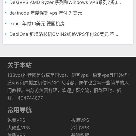
DesiVPS AMD Ryzen系列和Windows VPS系列7折,Intel系列年付11.6美元
dartnode 年度促销 vps 年付 7 美元
exact 年付10美元 德国机房
DediOne 新增洛杉矶CMIN2线路VPS年付20美元 不限流量
关于本站
138vps推荐网是分享美国vps、便宜vps、稳定vps等国外优
质vps和虚拟主机信息的个人博客，偶尔也会写一些简单的入
门教程。由苏苏负责打理，欢迎加群交流，旧群已封，新
群： 494744877
常用导航
免费VPS
香港VPS
大硬盘VPS
冷门VPS
优质VPS
基础教程