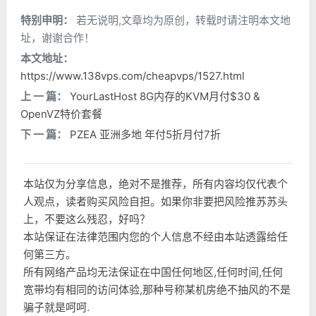
特别申明：
若无说明,文章均为原创，转载时请注明本文地
址，谢谢合作！
本文地址：
https://www.138vps.com/cheapvps/1527.html
上 一 篇：
YourLastHost 8G内存的KVM月付$30 &
OpenVZ特价套餐
下 一 篇：
PZEA 亚洲多地 年付5折月付7折
本站仅为分享信息，绝对不是推荐，所有内容均仅代表个
人观点，读者购买风险自担。如果你非要把风险推苏苏头
上，不要这么残忍，好吗？
本站保证在法律范围内您的个人信息不经由本站透露给任
何第三方。
所有网络产品均无法保证在中国任何地区,任何时间,任何
宽带均有相同的访问体验,那种号称某机房绝不抽风的不是
骗子就是呵呵.