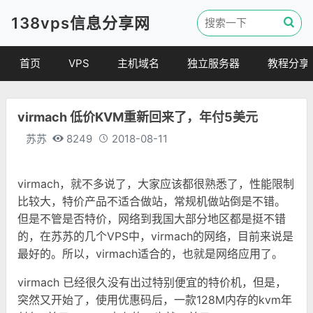
138vps信息分享网
首页
VPS
主机域名
独立服务器
教程分享
VPS优惠
域名
VPS教程
virmach 低价KVM重新回来了，年付5美元
便宜VPS
虚拟主机
建站教程
苏苏
8249
2018-08-11
VPS评测
linux 教程
其他教程
virmach，就不多说了，大家应该都很熟悉了，性能限制
比较大，特价产品不适合做站，常规机做站倒是不错。
但是不管是否特价，网络到我国大部分地区都是挺不错
的，在苏苏的几个VPS中，virmach的网络，目前来说是
最好的。所以，virmach适合的，也就是网络应用了。
virmach 已经很久没有出过特别便宜的特价机，但是，
突然又开始了，使用优惠码后，一款128M内存的kvm年