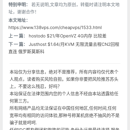
特别申明：
若无说明,文章均为原创，转载时请注明本文地
址，谢谢合作！
本文地址：
https://www.138vps.com/cheapvps/1533.html
上 一 篇：
hostodo $21/年OpenVZ 4G内存 比较差
下 一 篇：
Justhost $1.64/月KVM 无限流量去程CN2回程
直连 俄罗斯莫斯科
本站仅为分享信息，绝对不是推荐，所有内容均仅代表个
人观点，读者购买风险自担。如果你非要把风险推苏苏头
上，不要这么残忍，好吗？
本站保证在法律范围内您的个人信息不经由本站透露给任
何第三方。
所有网络产品均无法保证在中国任何地区,任何时间,任何
宽带均有相同的访问体验,那种号称某机房绝不抽风的不是
骗子就是呵呵.
任何IDC都有倒闭和跑路的可能,备份永远是最佳选择,服务