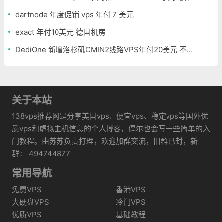
dartnode 年度促销 vps 年付 7 美元
exact 年付10美元 德国机房
DediOne 新增洛杉矶CMIN2线路VPS年付20美元 不限流量
关于本站
138vps推荐网是分享美国vps、便宜vps、稳定vps等国外优
质vps和虚拟主机信息的个人博客，偶尔也会写一些简单的入
门教程。由苏苏负责打理，欢迎加群交流，旧群已封，新
群： 494744877
常用导航
免费VPS
香港VPS
大硬盘VPS
冷门VPS
优质VPS
基础教程