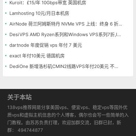
Kuroit：£15/年 10Gbps带宽 英国机房
Lamhosting 10元/月日本机房
AirNode 荷兰阿姆斯特丹 NVMe VPS 上线：终身 6 折，€1.99/月起，2.5Tbit/s DDoS 防护
DesiVPS AMD Ryzen系列和Windows VPS系列7折,Intel系列年付11.6美元
dartnode 年度促销 vps 年付 7 美元
exact 年付10美元 德国机房
DediOne 新增洛杉矶CMIN2线路VPS年付20美元 不限流量
关于本站
138vps推荐网是分享美国vps、便宜vps、稳定vps等国外优
质vps和虚拟主机信息的个人博客，偶尔也会写一些简单的入
门教程。由苏苏负责打理，欢迎加群交流，旧群已封，新
群： 494744877