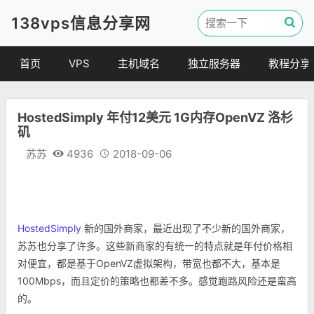
138vps信息分享网
首页
VPS
主机域名
独立服务器
教程分享
VPS优惠
域名
VPS教程
HostedSimply 年付12美元 1G内存OpenVZ 洛杉
便宜VPS
虚拟主机
建站教程
矶
VPS评测
linux 教程
苏苏
4936
2018-09-06
其他教程
HostedSimply
新的国外商家，最近出现了不少新的国外商家，
苏苏也分享了许多。这些新商家的有统一的特点就是年付价格相
对便宜，都是基于OpenVZ虚拟架构，带宽也都不大，基本是
100Mbps，而且定价的策略也都差不多。感觉跑路风险还是蛮高
的。