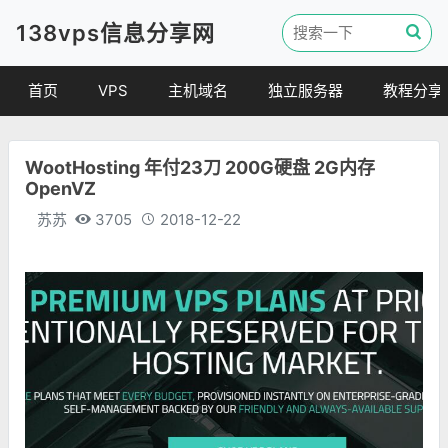
138vps信息分享网
首页
VPS
主机域名
独立服务器
教程分享
VPS优惠
域名
VPS教程
WootHosting 年付23刀 200G硬盘 2G内存
便宜VPS
虚拟主机
建站教程
OpenVZ
VPS评测
linux 教程
苏苏
3705
2018-12-22
其他教程