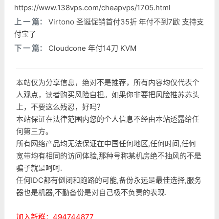
https://www.138vps.com/cheapvps/1705.html
上 一 篇：
Virtono 圣诞促销首付35折 年付不到7欧 支持支
付宝了
下 一 篇：
Cloudcone 年付14刀 KVM
本站仅为分享信息，绝对不是推荐，所有内容均仅代表个
人观点，读者购买风险自担。如果你非要把风险推苏苏头
上，不要这么残忍，好吗？
本站保证在法律范围内您的个人信息不经由本站透露给任
何第三方。
所有网络产品均无法保证在中国任何地区,任何时间,任何
宽带均有相同的访问体验,那种号称某机房绝不抽风的不是
骗子就是呵呵.
任何IDC都有倒闭和跑路的可能,备份永远是最佳选择,服务
器也是机器,不勤备份是对自己极不负责的表现.
加入新群：494744877