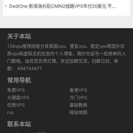
DediOne 新增洛杉矶CMIN2线路VPS年付20美元 不限流量
关于本站
138vps推荐网是分享美国vps、便宜vps、稳定vps等国外优
质vps和虚拟主机信息的个人博客，偶尔也会写一些简单的入
门教程。由苏苏负责打理，欢迎加群交流，旧群已封，新
群： 494744877
常用导航
免费VPS
香港VPS
大硬盘VPS
冷门VPS
优质VPS
基础教程
rss
网站地图
联系本站