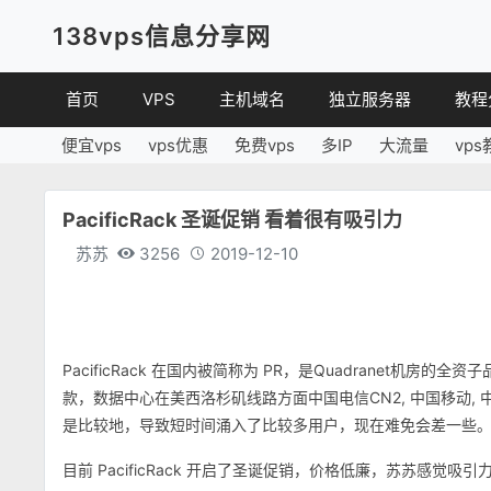
138vps信息分享网
首页
VPS
主机域名
独立服务器
教程
便宜vps
vps优惠
免费vps
多IP
大流量
vps
VPS优惠
域名
VPS
便宜VPS
虚拟主机
建站
PacificRack 圣诞促销 看着很有吸引力
VPS评测
linux
苏苏
3256
2019-12-10
其他
PacificRack 在国内被简称为 PR，是Quadranet机房的全
款，数据中心在美西洛杉矶线路方面中国电信CN2, 中国移动,
是比较地，导致短时间涌入了比较多用户，现在难免会差一些
目前 PacificRack 开启了圣诞促销，价格低廉，苏苏感觉吸引