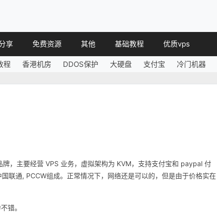
分享
免费资源
其他
基础教程
优质vps
教程
香港机房
DDOS保护
大硬盘
支付宝
冷门机器
教程
免费空间
简讯
教程
免费域名
 教程
免费VPS
教程
其他免费
资子品牌，主要经营 VPS 业务，虚拟架构为 KVM，支持支付宝和 paypal 付
 中国联通, PCCW组成。正常情况下，网络还是可以的，但是由于价格实在
。
力不错。