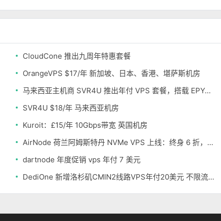
CloudCone 推出九周年特惠套餐
OrangeVPS $17/年 新加坡、日本、香港、堪萨斯机房
马来西亚主机商 SVR4U 推出年付 VPS 套餐，搭载 EPYC/至强铂金，支持支付宝
SVR4U $18/年 马来西亚机房
Kuroit：£15/年 10Gbps带宽 英国机房
AirNode 荷兰阿姆斯特丹 NVMe VPS 上线：终身 6 折，€1.99/月起，2.5Tbit/s DDoS 防护
dartnode 年度促销 vps 年付 7 美元
DediOne 新增洛杉矶CMIN2线路VPS年付20美元 不限流量