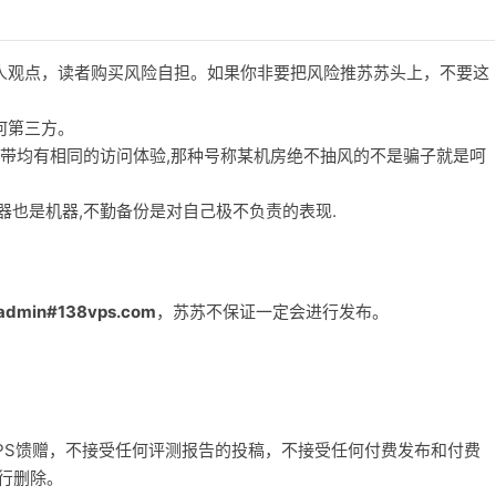
人观点，读者购买风险自担。如果你非要把风险推苏苏头上，不要这
何第三方。
宽带均有相同的访问体验,那种号称某机房绝不抽风的不是骗子就是呵
务器也是机器,不勤备份是对自己极不负责的表现.
admin#138vps.com
，苏苏不保证一定会进行发布。
和VPS馈赠，不接受任何评测报告的投稿，不接受任何付费发布和付费
自行删除。