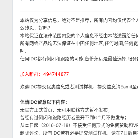
本站仅为分享信息，绝对不是推荐，所有内容均仅代表个
么残忍，好吗？
本站保证在法律范围内您的个人信息不经由本站透露给任
所有网络产品均无法保证在中国任何地区,任何时间,任何
呵.
任何IDC都有倒闭和跑路的可能,备份永远是最佳选择,服
加入新群：494744877
欢迎IDC提交优惠信息或者测试样机，提交信息请Eamil至
但请IDC留意以下内容：
无官方正式首页、无可用联络方式暂不发布；
曾经有过倒闭和跑路经历者重开不到6个月不做发布；
从本日起（2016-07-18）不接受任何形式的免费赞助
删除评论，所有IDC若有必要提交测试样机，请在7日后