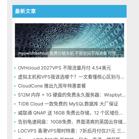
最新文章
myownfreehost 免费分销主机 不限空间不限流量 可使用免费域名申请
OVHcloud 2027VPS 不限流量月付 4.54美元
虚拟主机和VPS我该选哪个？一文看懂核心区别与选择指南
CloudCone 推出九周年特惠套餐
512M 内存 + 1G 硬盘的免费永久服务器：Wispbyte 上手
TiDB Cloud 一款免费的 MySQL数据库 大厂保证
威联通 QNAP 送 16GB 免费云存储，12 个区域任选，邮箱注册即可
告别龟速网盘：10GB免费、界面清爽的英国云存储Icedrive体验
LOCVPS 香港VPS限时特惠：7折后月付仅21元 三网优化BGP线路 可选原生IP