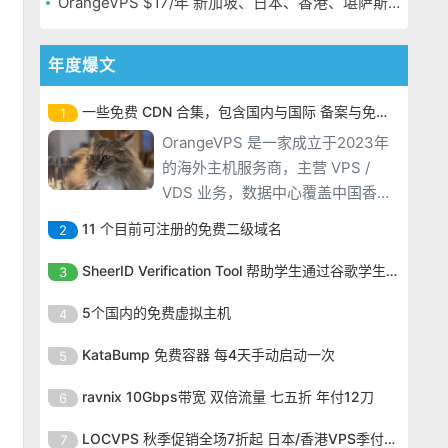
OrangeVPS $17/年 新加坡、日本、香港、堪萨斯机房
年度爆文
一些免费 CDN 合集，包含国内与国际 备案与免备案
1
OrangeVPS 是一家成立于2023年
的海外主机服务商，主营 VPS /
VDS 业务，数据中心覆盖中国香
港、新加坡、日本、美国堪萨斯与
11 个目前可注册的免费二级域名
2
洛杉矶等多个地区。其 VPS 产品基
OrangeVPS 是一家成立于2023年
于 KVM 虚拟化架构，配备 NVMe
SheerID Verification Tool 帮助学生通过谷歌学生计划免费获得 Gemini Advanced
3
的海外主机服务商，主营 VPS /
SSD 固态硬盘，主要分为亚洲和美
OrangeVPS 是一家成立于2023年
VDS 业务，数据中心覆盖中国香
5个国内的免费虚拟主机
4
国两大系列。亚洲 VPS 月付低至 6
的海外主机服务商，主营 VPS /
港、新加坡、日本、美国堪萨斯与
美元，美国
OrangeVPS 是一家成立于2023年
VDS 业务，数据中心覆盖中国香
KataBump 免费容器 每4天手动启动一次
5
洛杉矶等多个地区。其 VPS 产品基
的海外主机服务商，主营 VPS /
港、新加坡、日本、美国堪萨斯与
于 KVM 虚拟化架构，配备 NVMe
OrangeVPS 是一家成立于2023年
VDS 业务，数据中心覆盖中国香
ravnix 10Gbps带宽 双倍流量 七五折 年付12刀
6
洛杉矶等多个地区。其 VPS 产品基
SSD 固态硬盘，主要分为亚洲和美
的海外主机服务商，主营 VPS /
港、新加坡、日本、美国堪萨斯与
于 KVM 虚拟化架构，配备 NVMe
OrangeVPS 是一家成立于2023年
国两大系列。亚洲 VPS 月付低至 6
VDS 业务，数据中心覆盖中国香
LOCVPS 秋季促销全场7折起 日本/香港VPS季付63元
7
洛杉矶等多个地区。其 VPS 产品基