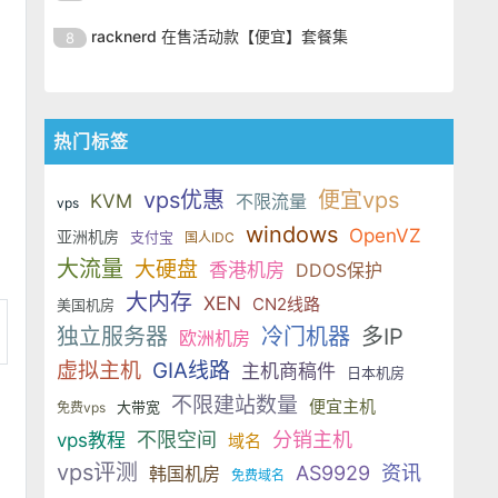
SSD 固态硬盘，主要分为亚洲和美
的海外主机服务商，主营 VPS /
美元，美国
港、新加坡、日本、美国堪萨斯与
于 KVM 虚拟化架构，配备 NVMe
OrangeVPS 是一家成立于2023年
国两大系列。亚洲 VPS 月付低至 6
VDS 业务，数据中心覆盖中国香
racknerd 在售活动款【便宜】套餐集
8
洛杉矶等多个地区。其 VPS 产品基
SSD 固态硬盘，主要分为亚洲和美
的海外主机服务商，主营 VPS /
美元，美国
港、新加坡、日本、美国堪萨斯与
于 KVM 虚拟化架构，配备 NVMe
OrangeVPS 是一家成立于2023年
国两大系列。亚洲 VPS 月付低至 6
VDS 业务，数据中心覆盖中国香
洛杉矶等多个地区。其 VPS 产品基
SSD 固态硬盘，主要分为亚洲和美
的海外主机服务商，主营 VPS /
美元，美国
港、新加坡、日本、美国堪萨斯与
于 KVM 虚拟化架构，配备 NVMe
国两大系列。亚洲 VPS 月付低至 6
VDS 业务，数据中心覆盖中国香
洛杉矶等多个地区。其 VPS 产品基
热门标签
SSD 固态硬盘，主要分为亚洲和美
美元，美国
港、新加坡、日本、美国堪萨斯与
于 KVM 虚拟化架构，配备 NVMe
国两大系列。亚洲 VPS 月付低至 6
洛杉矶等多个地区。其 VPS 产品基
SSD 固态硬盘，主要分为亚洲和美
vps优惠
便宜vps
美元，美国
KVM
不限流量
vps
于 KVM 虚拟化架构，配备 NVMe
国两大系列。亚洲 VPS 月付低至 6
windows
OpenVZ
亚洲机房
SSD 固态硬盘，主要分为亚洲和美
支付宝
国人IDC
美元，美国
国两大系列。亚洲 VPS 月付低至 6
大流量
大硬盘
香港机房
DDOS保护
美元，美国
大内存
XEN
CN2线路
美国机房
独立服务器
冷门机器
多IP
欧洲机房
虚拟主机
GIA线路
主机商稿件
日本机房
不限建站数量
便宜主机
大带宽
免费vps
不限空间
分销主机
vps教程
域名
vps评测
AS9929
资讯
韩国机房
免费域名