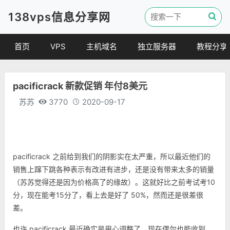
138vps信息分享网
首页
VPS
主机域名
独立服务器
教程分享
VPS优惠
域名
VPS教程
pacificrack 新款促销 年付8美元
便宜VPS
虚拟主机
建站教程
苏苏
3770
2020-09-17
VPS评测
linux 教程
其他教程
pacificrack
之前给到我们的阴影实在太严重，所以最近他们的
销售上蹿下跳各种表示有改进有进步，还是没有带来太多的销量
（苏苏觉得还是因为价格高了的缘故）。这就好比之前考试考10
分，现在能考15分了，看上去是好了 50%，然而还是很差很
差。
也许 pacificrack 最近确实是用心调整了，现在偶尔也能收到