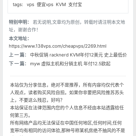
tags:
vps
便宜vps
KVM
支付宝
特别申明：
若无说明,文章均为原创，转载时请注明本文地
址，谢谢合作！
本文地址：
https://www.138vps.com/cheapvps/2269.html
上 一 篇：
中秋促销 racknerd KVM年付12美元 史上最低价
下 一 篇：
myw 虚拟主机和分销主机 年付12.5欧起
本站仅为分享信息，绝对不是推荐，所有内容均仅代表个
人观点，读者购买风险自担。如果你非要把风险推苏苏头
上，不要这么残忍，好吗？
本站保证在法律范围内您的个人信息不经由本站透露给任
何第三方。
所有网络产品均无法保证在中国任何地区,任何时间,任何
宽带均有相同的访问体验,那种号称某机房绝不抽风的不是