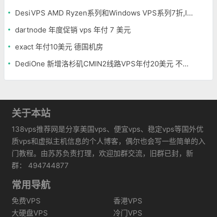
DesiVPS AMD Ryzen系列和Windows VPS系列7折,Intel系列年付11.6美元
dartnode 年度促销 vps 年付 7 美元
exact 年付10美元 德国机房
DediOne 新增洛杉矶CMIN2线路VPS年付20美元 不限流量
关于本站
138vps推荐网是分享美国vps、便宜vps、稳定vps等国外优
质vps和虚拟主机信息的个人博客，偶尔也会写一些简单的入
门教程。由苏苏负责打理，欢迎加群交流，旧群已封，新
群： 494744877
常用导航
免费VPS
香港VPS
大硬盘VPS
冷门VPS