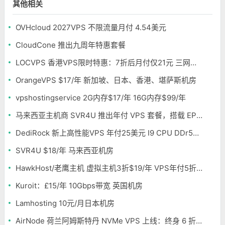
其他相关
OVHcloud 2027VPS 不限流量月付 4.54美元
CloudCone 推出九周年特惠套餐
LOCVPS 香港VPS限时特惠：7折后月付仅21元 三网优化BGP线路 可选原生IP
OrangeVPS $17/年 新加坡、日本、香港、堪萨斯机房
vpshostingservice 2G内存$17/年 16G内存$99/年
马来西亚主机商 SVR4U 推出年付 VPS 套餐，搭载 EPYC/至强铂金，支持支付宝
DediRock 新上高性能VPS 年付25美元 I9 CPU DDr5内存 纽约机房
SVR4U $18/年 马来西亚机房
HawkHost/老鹰主机 虚拟主机3折$19/年 VPS年付5折$25/年
Kuroit：£15/年 10Gbps带宽 英国机房
Lamhosting 10元/月日本机房
AirNode 荷兰阿姆斯特丹 NVMe VPS 上线：终身 6 折，€1.99/月起，2.5Tbit/s DDoS 防护