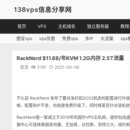
138vps信息分享网
首页
VPS
主机域名
独立服务器
教程
便宜vps
vps优惠
免费vps
多IP
大流量
vps
VPS优惠
域名
VPS
便宜VPS
虚拟主机
建站
RackNerd $11.88/年KVM 1.2G内存 2.5T流量
VPS评测
linux
苏苏
3191
2021-04-06
其他
不久前 RackNerd 发布了要对洛杉矶DC02机房的配置进
格、配置和IP不变，也就是免费升级了。同时商家还针对该机房提供
RackNerd是一家成立于2019年的国外VPS主机商，提供包括虚拟主
据中心可选择美国圣何塞、芝加哥、达拉斯、亚特兰大、纽约和荷