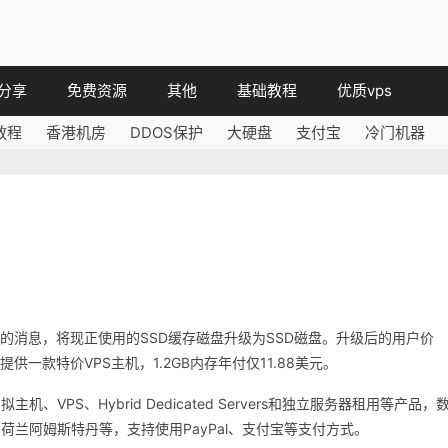
分享
免费资源
其他
基础教程
优质vps
教程
香港机房
DDOS保护
大硬盘
支付宝
冷门机器
教程
免费空间
简讯
教程
免费域名
 教程
免费VPS
教程
其他免费
行升级的消息，将现正使用的SSD缓存磁盘升级为SSD磁盘。升级后的用户价
一款特价VPS主机，1.2GB内存年付仅11.88美元。
机、VPS、Hybrid Dedicated Servers和独立服务器租用等产品，
兰阿姆斯特丹等，支持使用PayPal、支付宝等支付方式。