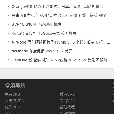
OrangeVPS $17/年 新加坡、日本、香港、堪萨斯机房
马来西亚主机商 SVR4U 推出年付 VPS 套餐，搭载 EPYC/至强铂金，支持支付宝
SVR4U $18/年 马来西亚机房
Kuroit：£15/年 10Gbps带宽 英国机房
AirNode 荷兰阿姆斯特丹 NVMe VPS 上线：终身 6 折，€1.99/月起，2.5Tbit/s DDoS 防护
dartnode 年度促销 vps 年付 7 美元
DediOne 新增洛杉矶CMIN2线路VPS年付20美元 不限流量
常用导航
免费VPS
香港VPS
大硬盘VPS
冷门VPS
优质VPS
基础教程
rss
网站地图