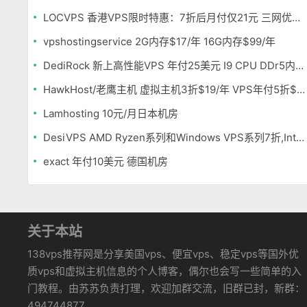
LOCVPS 香港VPS限时特惠：7折后月付仅21元 三网优化BGP线路 可选原生IP
vpshostingservice 2G内存$17/年 16G内存$99/年
DediRock 新上高性能VPS 年付25美元 I9 CPU DDr5内存 纽约机房
HawkHost/老鹰主机 虚拟主机3折$19/年 VPS年付5折$25/年
Lamhosting 10元/月日本机房
DesiVPS AMD Ryzen系列和Windows VPS系列7折,Intel系列年付11.6美元
exact 年付10美元 德国机房
关于本站
138vps推荐网是分享美国vps、便宜vps、稳定vps等国外优
质vps和虚拟主机信息的个人博客，偶尔也会写一些简单的入
门教程。由苏苏负责打理，欢迎加群交流，旧群已封，新群：
494744877