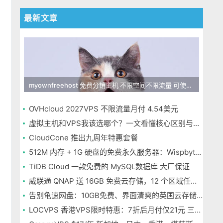
最新文章
myownfreehost 免费分销主机 不限空间不限流量 可使用免费域名申请
OVHcloud 2027VPS 不限流量月付 4.54美元
虚拟主机和VPS我该选哪个？一文看懂核心区别与选择指南
CloudCone 推出九周年特惠套餐
512M 内存 + 1G 硬盘的免费永久服务器：Wispbyte 上手
TiDB Cloud 一款免费的 MySQL数据库 大厂保证
威联通 QNAP 送 16GB 免费云存储，12 个区域任选，邮箱注册即可
告别龟速网盘：10GB免费、界面清爽的英国云存储Icedrive体验
LOCVPS 香港VPS限时特惠：7折后月付仅21元 三网优化BGP线路 可选原生IP