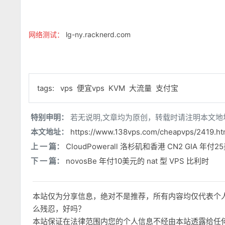
网络测试：
lg-ny.racknerd.com
tags:
vps
便宜vps
KVM
大流量
支付宝
特别申明：
若无说明,文章均为原创，转载时请注明本文地
本文地址：
https://www.138vps.com/cheapvps/2419.ht
上 一 篇：
CloudPowerall 洛杉矶和香港 CN2 GIA 年付2
下 一 篇：
novosBe 年付10美元的 nat 型 VPS 比利时
本站仅为分享信息，绝对不是推荐，所有内容均仅代表个
么残忍，好吗？
本站保证在法律范围内您的个人信息不经由本站透露给任