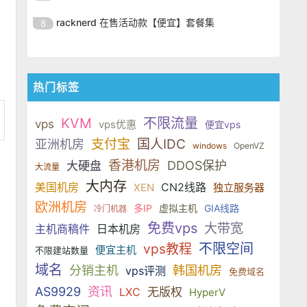
SSD 固态硬盘，主要分为亚洲和美
的海外主机服务商，主营 VPS /
美元，美国
港、新加坡、日本、美国堪萨斯与
于 KVM 虚拟化架构，配备 NVMe
OrangeVPS 是一家成立于2023年
国两大系列。亚洲 VPS 月付低至 6
VDS 业务，数据中心覆盖中国香
racknerd 在售活动款【便宜】套餐集
8
洛杉矶等多个地区。其 VPS 产品基
SSD 固态硬盘，主要分为亚洲和美
的海外主机服务商，主营 VPS /
美元，美国
港、新加坡、日本、美国堪萨斯与
于 KVM 虚拟化架构，配备 NVMe
OrangeVPS 是一家成立于2023年
国两大系列。亚洲 VPS 月付低至 6
VDS 业务，数据中心覆盖中国香
洛杉矶等多个地区。其 VPS 产品基
SSD 固态硬盘，主要分为亚洲和美
的海外主机服务商，主营 VPS /
美元，美国
港、新加坡、日本、美国堪萨斯与
于 KVM 虚拟化架构，配备 NVMe
国两大系列。亚洲 VPS 月付低至 6
VDS 业务，数据中心覆盖中国香
洛杉矶等多个地区。其 VPS 产品基
热门标签
SSD 固态硬盘，主要分为亚洲和美
美元，美国
港、新加坡、日本、美国堪萨斯与
于 KVM 虚拟化架构，配备 NVMe
国两大系列。亚洲 VPS 月付低至 6
洛杉矶等多个地区。其 VPS 产品基
SSD 固态硬盘，主要分为亚洲和美
KVM
不限流量
美元，美国
vps
vps优惠
便宜vps
于 KVM 虚拟化架构，配备 NVMe
国两大系列。亚洲 VPS 月付低至 6
支付宝
国人IDC
亚洲机房
SSD 固态硬盘，主要分为亚洲和美
windows
OpenVZ
美元，美国
国两大系列。亚洲 VPS 月付低至 6
香港机房
DDOS保护
大硬盘
大流量
美元，美国
大内存
美国机房
CN2线路
XEN
独立服务器
欧洲机房
多IP
虚拟主机
GIA线路
冷门机器
免费vps
大带宽
主机商稿件
日本机房
不限空间
vps教程
便宜主机
不限建站数量
域名
分销主机
韩国机房
vps评测
免费域名
AS9929
资讯
LXC
无版权
HyperV