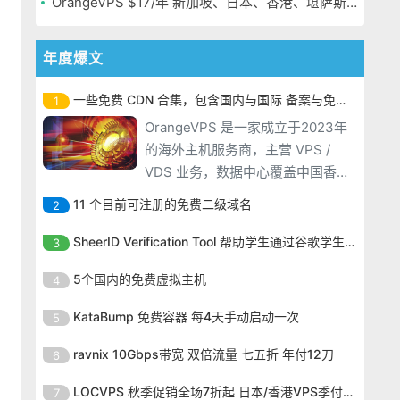
OrangeVPS $17/年 新加坡、日本、香港、堪萨斯机房
年度爆文
一些免费 CDN 合集，包含国内与国际 备案与免备案
1
OrangeVPS 是一家成立于2023年
的海外主机服务商，主营 VPS /
VDS 业务，数据中心覆盖中国香
港、新加坡、日本、美国堪萨斯与
11 个目前可注册的免费二级域名
2
洛杉矶等多个地区。其 VPS 产品基
OrangeVPS 是一家成立于2023年
于 KVM 虚拟化架构，配备 NVMe
SheerID Verification Tool 帮助学生通过谷歌学生计划免费获得 Gemini Advanced
3
的海外主机服务商，主营 VPS /
SSD 固态硬盘，主要分为亚洲和美
OrangeVPS 是一家成立于2023年
VDS 业务，数据中心覆盖中国香
5个国内的免费虚拟主机
4
国两大系列。亚洲 VPS 月付低至 6
的海外主机服务商，主营 VPS /
港、新加坡、日本、美国堪萨斯与
美元，美国
OrangeVPS 是一家成立于2023年
VDS 业务，数据中心覆盖中国香
KataBump 免费容器 每4天手动启动一次
5
洛杉矶等多个地区。其 VPS 产品基
的海外主机服务商，主营 VPS /
港、新加坡、日本、美国堪萨斯与
于 KVM 虚拟化架构，配备 NVMe
OrangeVPS 是一家成立于2023年
VDS 业务，数据中心覆盖中国香
ravnix 10Gbps带宽 双倍流量 七五折 年付12刀
6
洛杉矶等多个地区。其 VPS 产品基
SSD 固态硬盘，主要分为亚洲和美
的海外主机服务商，主营 VPS /
港、新加坡、日本、美国堪萨斯与
于 KVM 虚拟化架构，配备 NVMe
OrangeVPS 是一家成立于2023年
国两大系列。亚洲 VPS 月付低至 6
VDS 业务，数据中心覆盖中国香
LOCVPS 秋季促销全场7折起 日本/香港VPS季付63元
7
洛杉矶等多个地区。其 VPS 产品基