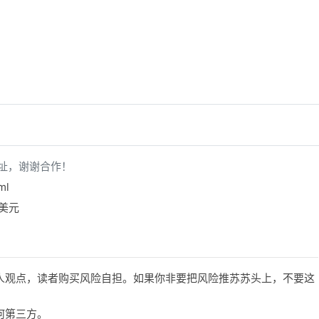
址，谢谢合作！
ml
5美元
人观点，读者购买风险自担。如果你非要把风险推苏苏头上，不要这
何第三方。