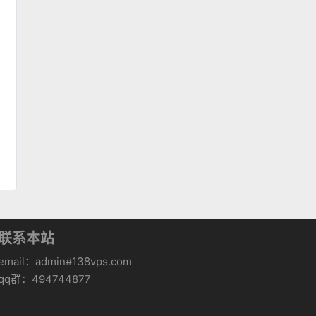
联系本站
email：admin#138vps.com
qq群：494744877