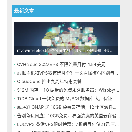
最新文章
myownfreehost 免费分销主机 不限空间不限流量 可使用免费域名申请
OVHcloud 2027VPS 不限流量月付 4.54美元
虚拟主机和VPS我该选哪个？一文看懂核心区别与选择指南
CloudCone 推出九周年特惠套餐
512M 内存 + 1G 硬盘的免费永久服务器：Wispbyte 上手
TiDB Cloud 一款免费的 MySQL数据库 大厂保证
威联通 QNAP 送 16GB 免费云存储，12 个区域任选，邮箱注册即可
告别龟速网盘：10GB免费、界面清爽的英国云存储Icedrive体验
LOCVPS 香港VPS限时特惠：7折后月付仅21元 三网优化BGP线路 可选原生IP