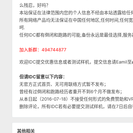
么残忍，好吗？
本站保证在法律范围内您的个人信息不经由本站透露给任
所有网络产品均无法保证在中国任何地区,任何时间,任何
呵.
任何IDC都有倒闭和跑路的可能,备份永远是最佳选择,服
加入新群：494744877
欢迎IDC提交优惠信息或者测试样机，提交信息请Eamil至
但请IDC留意以下内容：
无官方正式首页、无可用联络方式暂不发布；
曾经有过倒闭和跑路经历者重开不到6个月不做发布；
从本日起（2016-07-18）不接受任何形式的免费赞助
删除评论，所有IDC若有必要提交测试样机，请在7日后
其他相关