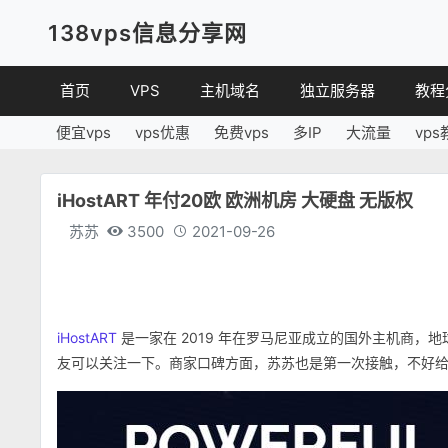
138vps信息分享网
首页
VPS
主机域名
独立服务器
教程
便宜vps
vps优惠
免费vps
多IP
大流量
vps
VPS优惠
域名
VPS
便宜VPS
虚拟主机
建站
iHostART 年付20欧 欧洲机房 大硬盘 无版权
VPS评测
linux
苏苏
3500
2021-09-26
其他
iHostART
是一家在 2019 年在罗马尼亚成立的国外主机商
友可以关注一下。商家口碑方面，苏苏也是第一次接触，不好