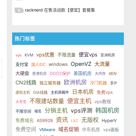
SSD 固态硬盘，主要分为亚洲和美
的海外主机服务商，主营 VPS /
美元，美国
港、新加坡、日本、美国堪萨斯与
于 KVM 虚拟化架构，配备 NVMe
OrangeVPS 是一家成立于2023年
国两大系列。亚洲 VPS 月付低至 6
VDS 业务，数据中心覆盖中国香
racknerd 在售活动款【便宜】套餐集
8
洛杉矶等多个地区。其 VPS 产品基
SSD 固态硬盘，主要分为亚洲和美
的海外主机服务商，主营 VPS /
美元，美国
港、新加坡、日本、美国堪萨斯与
于 KVM 虚拟化架构，配备 NVMe
OrangeVPS 是一家成立于2023年
国两大系列。亚洲 VPS 月付低至 6
VDS 业务，数据中心覆盖中国香
洛杉矶等多个地区。其 VPS 产品基
SSD 固态硬盘，主要分为亚洲和美
的海外主机服务商，主营 VPS /
美元，美国
港、新加坡、日本、美国堪萨斯与
于 KVM 虚拟化架构，配备 NVMe
国两大系列。亚洲 VPS 月付低至 6
VDS 业务，数据中心覆盖中国香
洛杉矶等多个地区。其 VPS 产品基
热门标签
SSD 固态硬盘，主要分为亚洲和美
美元，美国
港、新加坡、日本、美国堪萨斯与
于 KVM 虚拟化架构，配备 NVMe
国两大系列。亚洲 VPS 月付低至 6
洛杉矶等多个地区。其 VPS 产品基
SSD 固态硬盘，主要分为亚洲和美
vps优惠
美元，美国
便宜vps
不限流量
KVM
vps
亚洲机房
于 KVM 虚拟化架构，配备 NVMe
国两大系列。亚洲 VPS 月付低至 6
OpenVZ
大流量
windows
支付宝
国人IDC
SSD 固态硬盘，主要分为亚洲和美
美元，美国
国两大系列。亚洲 VPS 月付低至 6
大硬盘
美国机房
DDOS保护
XEN
香港机房
大内存
美元，美国
欧洲机房
CN2线路
独立服务器
冷门机器
多IP
日本机房
免费vps
GIA线路
虚拟主机
主机商稿件
便宜主机
不限建站数量
vps教程
大带宽
韩国机房
分销主机
vps评测
不限空间
域名
资讯
无版权
免费域名
AS9929
HyperV
LXC
免费空间
域名促销
中东机房
VMware
vps面板