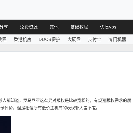
分享
免费资源
其他
基础教程
优质vps
教程
香港机房
DDOS保护
大硬盘
支付宝
冷门机器
教程
免费空间
简讯
教程
免费域名
 教程
免费VPS
教程
其他免费
，地球人都知道，罗马尼亚这旮旯对版权是比较宽松的，有规避版权需求的朋
给予评价，但是相信所有低价主机商的表现都大差不差。