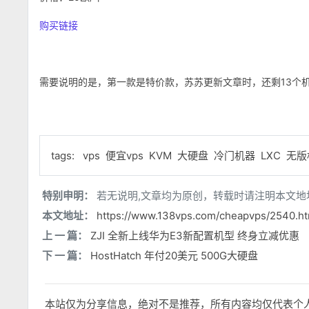
购买链接
需要说明的是，第一款是特价款，苏苏更新文章时，还剩13个
tags:
vps
便宜vps
KVM
大硬盘
冷门机器
LXC
无版
特别申明：
若无说明,文章均为原创，转载时请注明本文地
本文地址：
https://www.138vps.com/cheapvps/2540.ht
上 一 篇：
ZJI 全新上线华为E3新配置机型 终身立减优惠
下 一 篇：
HostHatch 年付20美元 500G大硬盘
本站仅为分享信息，绝对不是推荐，所有内容均仅代表个