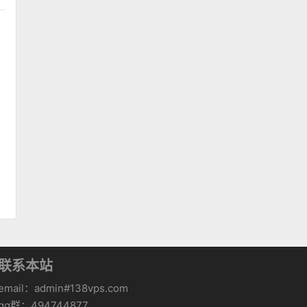
联系本站
email：admin#138vps.com
qq群：494744877