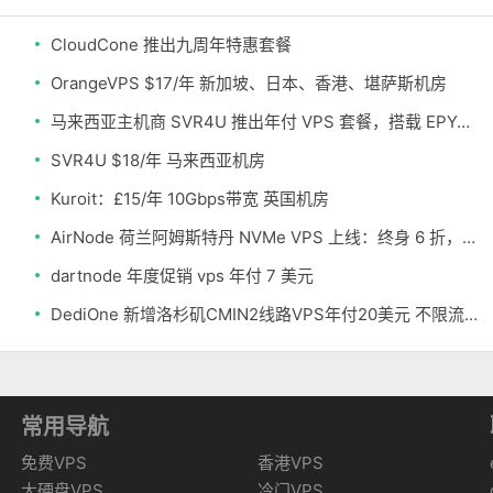
CloudCone 推出九周年特惠套餐
OrangeVPS $17/年 新加坡、日本、香港、堪萨斯机房
马来西亚主机商 SVR4U 推出年付 VPS 套餐，搭载 EPYC/至强铂金，支持支付宝
SVR4U $18/年 马来西亚机房
Kuroit：£15/年 10Gbps带宽 英国机房
AirNode 荷兰阿姆斯特丹 NVMe VPS 上线：终身 6 折，€1.99/月起，2.5Tbit/s DDoS 防护
dartnode 年度促销 vps 年付 7 美元
DediOne 新增洛杉矶CMIN2线路VPS年付20美元 不限流量
常用导航
免费VPS
香港VPS
大硬盘VPS
冷门VPS