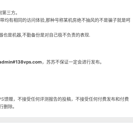
何第三方。
宽带均有相同的访问体验,那种号称某机房绝不抽风的不是骗子就是呵
务器也是机器,不勤备份是对自己极不负责的表现.
admin#138vps.com
，苏苏不保证一定会进行发布。
和VPS馈赠，不接受任何评测报告的投稿，不接受任何付费发布和付费
自行删除。