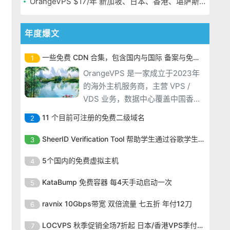
OrangeVPS $17/年 新加坡、日本、香港、堪萨斯机房
年度爆文
一些免费 CDN 合集，包含国内与国际 备案与免备案
1
OrangeVPS 是一家成立于2023年
的海外主机服务商，主营 VPS /
VDS 业务，数据中心覆盖中国香
港、新加坡、日本、美国堪萨斯与
11 个目前可注册的免费二级域名
2
洛杉矶等多个地区。其 VPS 产品基
OrangeVPS 是一家成立于2023年
于 KVM 虚拟化架构，配备 NVMe
SheerID Verification Tool 帮助学生通过谷歌学生计划免费获得 Gemini Advanced
3
的海外主机服务商，主营 VPS /
SSD 固态硬盘，主要分为亚洲和美
OrangeVPS 是一家成立于2023年
VDS 业务，数据中心覆盖中国香
5个国内的免费虚拟主机
4
国两大系列。亚洲 VPS 月付低至 6
的海外主机服务商，主营 VPS /
港、新加坡、日本、美国堪萨斯与
美元，美国
OrangeVPS 是一家成立于2023年
VDS 业务，数据中心覆盖中国香
KataBump 免费容器 每4天手动启动一次
5
洛杉矶等多个地区。其 VPS 产品基
的海外主机服务商，主营 VPS /
港、新加坡、日本、美国堪萨斯与
于 KVM 虚拟化架构，配备 NVMe
OrangeVPS 是一家成立于2023年
VDS 业务，数据中心覆盖中国香
ravnix 10Gbps带宽 双倍流量 七五折 年付12刀
6
洛杉矶等多个地区。其 VPS 产品基
SSD 固态硬盘，主要分为亚洲和美
的海外主机服务商，主营 VPS /
港、新加坡、日本、美国堪萨斯与
于 KVM 虚拟化架构，配备 NVMe
OrangeVPS 是一家成立于2023年
国两大系列。亚洲 VPS 月付低至 6
VDS 业务，数据中心覆盖中国香
LOCVPS 秋季促销全场7折起 日本/香港VPS季付63元
7
洛杉矶等多个地区。其 VPS 产品基