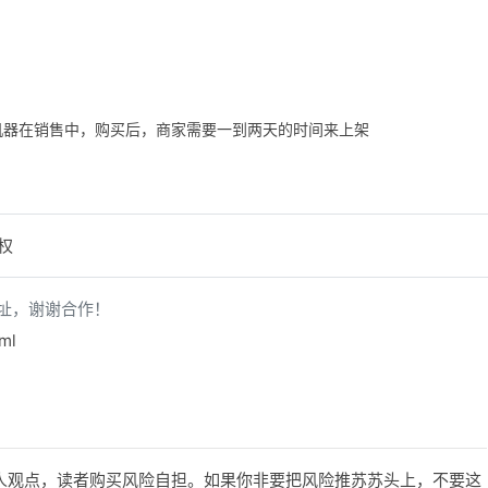
机器在销售中，购买后，商家需要一到两天的时间来上架
权
址，谢谢合作！
ml
人观点，读者购买风险自担。如果你非要把风险推苏苏头上，不要这