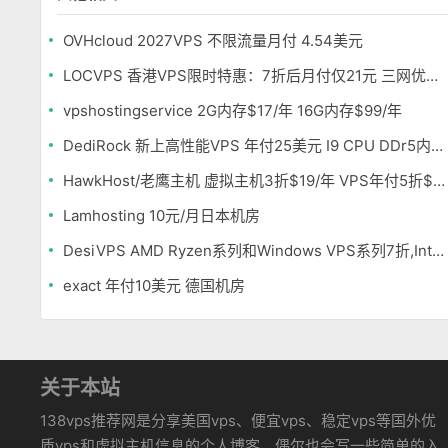
OVHcloud 2027VPS 不限流量月付 4.54美元
LOCVPS 香港VPS限时特惠：7折后月付仅21元 三网优化BGP线路 可选原生IP
vpshostingservice 2G内存$17/年 16G内存$99/年
DediRock 新上高性能VPS 年付25美元 I9 CPU DDr5内存 纽约机房
HawkHost/老鹰主机 虚拟主机3折$19/年 VPS年付5折$25/年
Lamhosting 10元/月日本机房
DesiVPS AMD Ryzen系列和Windows VPS系列7折,Intel系列年付11.6美元
exact 年付10美元 德国机房
关于本站
138vps推荐网是分享美国vps、便宜vps、稳定vps等国外优
质vps和虚拟主机信息的个人博客，偶尔也会写一些简单的入