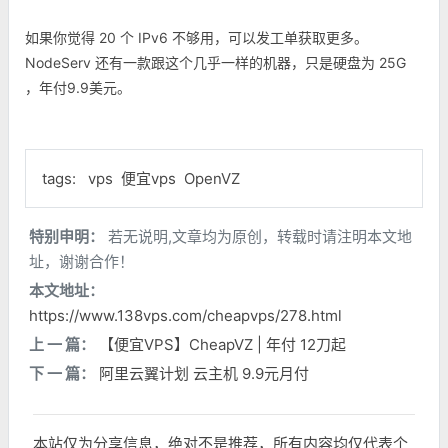
如果你觉得 20 个 IPv6 不够用，可以发工单获取更多。
NodeServ 还有一款跟这个几乎一样的机器，只是硬盘为 25G
，年付9.9美元。
tags:
vps
便宜vps
OpenVZ
特别申明：
若无说明,文章均为原创，转载时请注明本文地
址，谢谢合作！
本文地址：
https://www.138vps.com/cheapvps/278.html
上 一 篇：
【便宜VPS】CheapVZ | 年付 12刀起
下 一 篇：
阿里云翼计划 云主机 9.9元月付
本站仅为分享信息，绝对不是推荐，所有内容均仅代表个