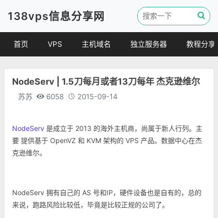
138vps信息分享网
首页
VPS
主机域名
独立服务器
教程分享
VPS优惠
域名
VPS教程
NodeServ | 1.5刀每月或者13刀每年 杰克逊维尔
便宜VPS
虚拟主机
建站教程
苏苏
6058
2015-09-14
VPS评测
linux 教程
其他教程
NodeServ
是成立于 2013 的海外主机商，尚属于新人行列。主
要 提供基于 OpenVZ 和 KVM 架构的 VPS 产品。数据中心在杰
克逊维尔。
NodeServ 拥有自己的 AS 号和IP，硬件设备也是自有的，总的
来说，跑路风险比较低，毕竟是比较正规的公司了。