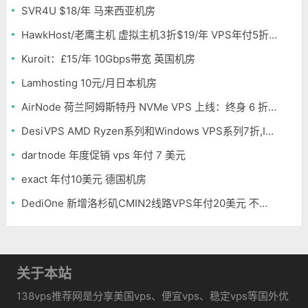
SVR4U $18/年 马来西亚机房
HawkHost/老鹰主机 虚拟主机3折$19/年 VPS年付5折$25/年
Kuroit：£15/年 10Gbps带宽 英国机房
Lamhosting 10元/月日本机房
AirNode 荷兰阿姆斯特丹 NVMe VPS 上线：终身 6 折，€1.99/月起，2.5Tbit/s DDoS 防护
DesiVPS AMD Ryzen系列和Windows VPS系列7折,Intel系列年付11.6美元
dartnode 年度促销 vps 年付 7 美元
exact 年付10美元 德国机房
DediOne 新增洛杉矶CMIN2线路VPS年付20美元 不限流量
关于本站
138vps推荐网是分享美国vps、便宜vps、稳定vps等国外优