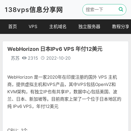
138vps信息分享网
首页
VPS
主机域名
独立服务器
教程分享
VPS优惠
域名
VPS教程
WebHorizon 日本IPv6 VPS 年付12美元
便宜VPS
虚拟主机
建站教程
苏苏
2315
2022-10-20
VPS评测
linux 教程
其他教程
WebHorizon 是一家2020年在印度注册的国外 VPS 主机
商，提供虚拟主机和VPS产品，其中VPS包括OpenVZ和
KVM架构，有独立IP也有共享IP，数据中心包括美国、波
兰、日本、新加坡等。目前商家上架了一个位于日本地区的
纯 IPv6 VPS，年付12美元
CPU：1个