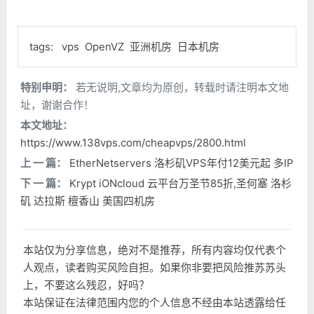
tags:
vps
OpenVZ
亚洲机房
日本机房
特别申明：
若无说明,文章均为原创，转载时请注明本文地
址，谢谢合作！
本文地址：
https://www.138vps.com/cheapvps/2800.html
上 一 篇：
EtherNetservers 洛杉矶VPS年付12美元起 多IP
下 一 篇：
Krypt iONcloud 云平台万圣节85折,圣何塞 洛杉
矶 达拉斯 檀香山 美国四机房
本站仅为分享信息，绝对不是推荐，所有内容均仅代表个
人观点，读者购买风险自担。如果你非要把风险推苏苏头
上，不要这么残忍，好吗？
本站保证在法律范围内您的个人信息不经由本站透露给任