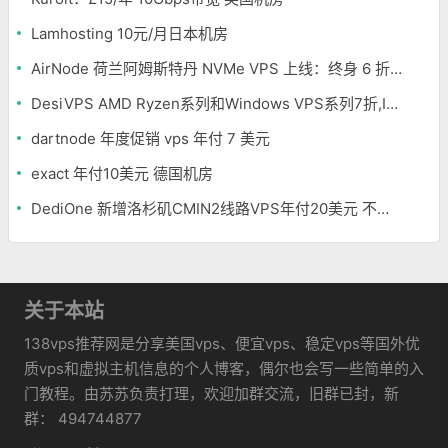
Lamhosting 10元/月日本机房
AirNode 荷兰阿姆斯特丹 NVMe VPS 上线：终身 6 折，€1.99/月起，2.5Tbit/s DDoS 防护
DesiVPS AMD Ryzen系列和Windows VPS系列7折,Intel系列年付11.6美元
dartnode 年度促销 vps 年付 7 美元
exact 年付10美元 德国机房
DediOne 新增洛杉矶CMIN2线路VPS年付20美元 不限流量
关于本站
138vps推荐网是分享美国vps、便宜vps、稳定vps等国外优
质vps和虚拟主机信息的个人博客，偶尔也会写一些简单的入
门教程。由苏苏负责打理，欢迎加群交流，旧群已封，新
群： 494744877