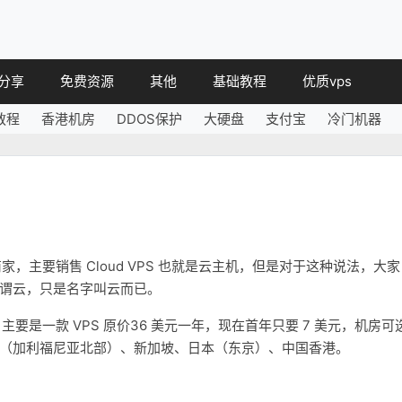
分享
免费资源
其他
基础教程
优质vps
教程
香港机房
DDOS保护
大硬盘
支付宝
冷门机器
教程
免费空间
简讯
教程
免费域名
 教程
免费VPS
教程
其他免费
商家，主要销售 Cloud VPS 也就是云主机，但是对于这种说法，大家
谓云，只是名字叫云而已。
，主要是一款 VPS 原价36 美元一年，现在首年只要 7 美元，机房可
（加利福尼亚北部）、新加坡、日本（东京）、中国香港。