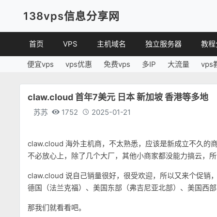
138vps信息分享网
首页
VPS
主机域名
独立服务器
教程
便宜vps
vps优惠
免费vps
多IP
大流量
vps
VPS优惠
域名
VPS
便宜VPS
虚拟主机
建站
claw.cloud 首年7美元 日本 新加坡 香港等多地
VPS评测
linux
苏苏
1752
2025-01-21
其他
claw.cloud 海外主机商，不太熟悉，应该是新成立不久的
不必放心上，除了几个大厂，其他小商家都没能力搞云，所
claw.cloud 说自己销量很好，很受欢迎，所以又来个促销
德国（法兰克福）、美国东部（弗吉尼亚北部）、美国西部
那我们就看看吧。