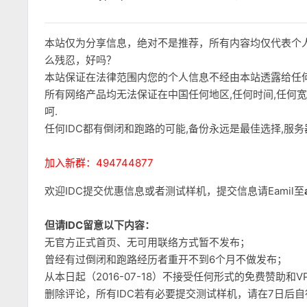
本站仅为分享信息，绝对不是推荐，所有内容均仅代表个
么残忍，好吗？
本站保证在法律范围内您的个人信息不经由本站透露给任
所有网络产品均无法保证在中国任何地区,任何时间,任何
呵.
任何IDC都有倒闭和跑路的可能,备份永远是最佳选择,服
加入新群：494744877
欢迎IDC提交优惠信息或者测试样机，提交信息请Eamil至
但请IDC留意以下内容：
无官方正式首页、无可用联络方式暂不发布；
曾经有过倒闭和跑路经历者重开不到6个月不做发布；
从本日起（2016-07-18）不接受任何形式的免费赞助
删除评论，所有IDC若有必要提交测试样机，请在7日后