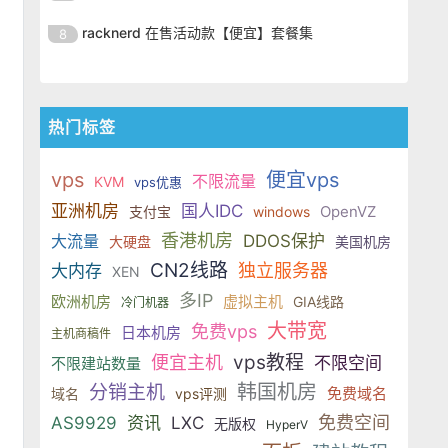
SSD 固态硬盘，主要分为亚洲和美
的海外主机服务商，主营 VPS /
美元，美国
港、新加坡、日本、美国堪萨斯与
于 KVM 虚拟化架构，配备 NVMe
OrangeVPS 是一家成立于2023年
国两大系列。亚洲 VPS 月付低至 6
VDS 业务，数据中心覆盖中国香
racknerd 在售活动款【便宜】套餐集
8
洛杉矶等多个地区。其 VPS 产品基
SSD 固态硬盘，主要分为亚洲和美
的海外主机服务商，主营 VPS /
美元，美国
港、新加坡、日本、美国堪萨斯与
于 KVM 虚拟化架构，配备 NVMe
OrangeVPS 是一家成立于2023年
国两大系列。亚洲 VPS 月付低至 6
VDS 业务，数据中心覆盖中国香
洛杉矶等多个地区。其 VPS 产品基
SSD 固态硬盘，主要分为亚洲和美
的海外主机服务商，主营 VPS /
美元，美国
港、新加坡、日本、美国堪萨斯与
于 KVM 虚拟化架构，配备 NVMe
国两大系列。亚洲 VPS 月付低至 6
VDS 业务，数据中心覆盖中国香
洛杉矶等多个地区。其 VPS 产品基
热门标签
SSD 固态硬盘，主要分为亚洲和美
美元，美国
港、新加坡、日本、美国堪萨斯与
于 KVM 虚拟化架构，配备 NVMe
国两大系列。亚洲 VPS 月付低至 6
洛杉矶等多个地区。其 VPS 产品基
SSD 固态硬盘，主要分为亚洲和美
vps
便宜vps
美元，美国
不限流量
KVM
vps优惠
于 KVM 虚拟化架构，配备 NVMe
国两大系列。亚洲 VPS 月付低至 6
亚洲机房
国人IDC
OpenVZ
支付宝
windows
SSD 固态硬盘，主要分为亚洲和美
美元，美国
国两大系列。亚洲 VPS 月付低至 6
香港机房
大流量
DDOS保护
大硬盘
美国机房
美元，美国
CN2线路
独立服务器
大内存
XEN
多IP
欧洲机房
虚拟主机
GIA线路
冷门机器
大带宽
免费vps
日本机房
主机商稿件
vps教程
便宜主机
不限空间
不限建站数量
韩国机房
分销主机
免费域名
域名
vps评测
免费空间
AS9929
资讯
LXC
无版权
HyperV