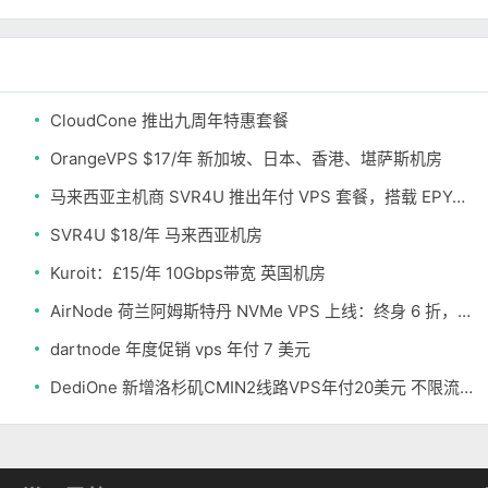
CloudCone 推出九周年特惠套餐
OrangeVPS $17/年 新加坡、日本、香港、堪萨斯机房
马来西亚主机商 SVR4U 推出年付 VPS 套餐，搭载 EPYC/至强铂金，支持支付宝
SVR4U $18/年 马来西亚机房
Kuroit：£15/年 10Gbps带宽 英国机房
AirNode 荷兰阿姆斯特丹 NVMe VPS 上线：终身 6 折，€1.99/月起，2.5Tbit/s DDoS 防护
dartnode 年度促销 vps 年付 7 美元
DediOne 新增洛杉矶CMIN2线路VPS年付20美元 不限流量