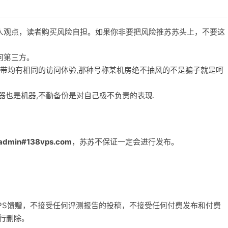
人观点，读者购买风险自担。如果你非要把风险推苏苏头上，不要这
何第三方。
宽带均有相同的访问体验,那种号称某机房绝不抽风的不是骗子就是呵
务器也是机器,不勤备份是对自己极不负责的表现.
admin#138vps.com
，苏苏不保证一定会进行发布。
和VPS馈赠，不接受任何评测报告的投稿，不接受任何付费发布和付费
自行删除。