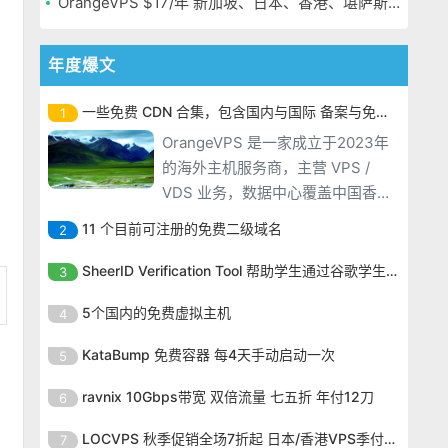
OrangeVPS $17/年 新加坡、日本、香港、堪萨斯机房
年度爆文
一些免费 CDN 合集，包含国内与国际 备案与免备案
1
OrangeVPS 是一家成立于2023年
的海外主机服务商，主营 VPS /
VDS 业务，数据中心覆盖中国香
港、新加坡、日本、美国堪萨斯与
11 个目前可注册的免费二级域名
2
洛杉矶等多个地区。其 VPS 产品基
OrangeVPS 是一家成立于2023年
于 KVM 虚拟化架构，配备 NVMe
SheerID Verification Tool 帮助学生通过谷歌学生计划免费获得 Gemini Advanced
3
的海外主机服务商，主营 VPS /
SSD 固态硬盘，主要分为亚洲和美
OrangeVPS 是一家成立于2023年
VDS 业务，数据中心覆盖中国香
5个国内的免费虚拟主机
4
国两大系列。亚洲 VPS 月付低至 6
的海外主机服务商，主营 VPS /
港、新加坡、日本、美国堪萨斯与
美元，美国
OrangeVPS 是一家成立于2023年
VDS 业务，数据中心覆盖中国香
KataBump 免费容器 每4天手动启动一次
5
洛杉矶等多个地区。其 VPS 产品基
的海外主机服务商，主营 VPS /
港、新加坡、日本、美国堪萨斯与
于 KVM 虚拟化架构，配备 NVMe
OrangeVPS 是一家成立于2023年
VDS 业务，数据中心覆盖中国香
ravnix 10Gbps带宽 双倍流量 七五折 年付12刀
6
洛杉矶等多个地区。其 VPS 产品基
SSD 固态硬盘，主要分为亚洲和美
的海外主机服务商，主营 VPS /
港、新加坡、日本、美国堪萨斯与
于 KVM 虚拟化架构，配备 NVMe
OrangeVPS 是一家成立于2023年
国两大系列。亚洲 VPS 月付低至 6
VDS 业务，数据中心覆盖中国香
LOCVPS 秋季促销全场7折起 日本/香港VPS季付63元
7
洛杉矶等多个地区。其 VPS 产品基