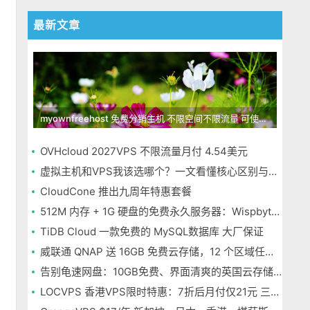
最新文章
myownfreehost 免费分销主机 不限空间不限流量 可使用免费域名申请
OVHcloud 2027VPS 不限流量月付 4.54美元
虚拟主机和VPS我该选哪个？一文看懂核心区别与选择指南
CloudCone 推出九周年特惠套餐
512M 内存 + 1G 硬盘的免费永久服务器：Wispbyte 上手
TiDB Cloud 一款免费的 MySQL数据库 大厂保证
威联通 QNAP 送 16GB 免费云存储，12 个区域任选，邮箱注册即可
告别龟速网盘：10GB免费、界面清爽的英国云存储Icedrive体验
LOCVPS 香港VPS限时特惠：7折后月付仅21元 三网优化BGP线路 可选原生IP