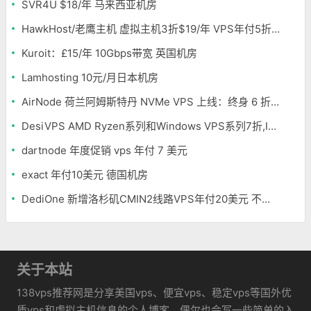
SVR4U $18/年 马来西亚机房
HawkHost/老鹰主机 虚拟主机3折$19/年 VPS年付5折$25/年
Kuroit：£15/年 10Gbps带宽 英国机房
Lamhosting 10元/月日本机房
AirNode 荷兰阿姆斯特丹 NVMe VPS 上线：终身 6 折，€1.99/月起，2.5Tbit/s DDoS 防护
DesiVPS AMD Ryzen系列和Windows VPS系列7折,Intel系列年付11.6美元
dartnode 年度促销 vps 年付 7 美元
exact 年付10美元 德国机房
DediOne 新增洛杉矶CMIN2线路VPS年付20美元 不限流量
关于本站
138vps推荐网是分享美国vps、便宜vps、稳定vps等国外优
质vps和虚拟主机信息的个人博客，偶尔也会写一些简单的入