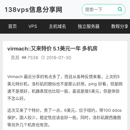
138vps信息分享网
首页
VPS
主机域名
独立服务器
教程分享
VPS优惠
域名
VPS教程
virmach::又来特价 5.1美元一年 多机房
便宜VPS
虚拟主机
建站教程
苏苏
7536
2016-07-30
VPS评测
linux 教程
其他教程
Virmach 最近分享的有点多了，而且从各种反馈来看，上次的5
美元特价机，洛杉矶的貌似也不是那么好用，ping 好看，但是网
速不是很好，机器表现也比较一般，虽说是值5美元，但是体验
不怎么好。
这次又来了个特价，贵了一点，6美元，位于纽约，带10G
ddos
保护，国人较少，稳定性应该会好一些。同时，洛杉矶跟西雅图
等另外几个机房也有货。