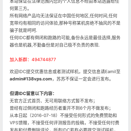
本站保证在法律范围内您的个人信息不经由本站透露给任
何第三方。
所有网络产品均无法保证在中国任何地区,任何时间,任何
宽带均有相同的访问体验,那种号称某机房绝不抽风的不是
骗子就是呵呵.
任何IDC都有倒闭和跑路的可能,备份永远是最佳选择,服务
器也是机器,不勤备份是对自己极不负责的表现.
加入新群：494744877
欢迎IDC提交优惠信息或者测试样机，提交信息请Eamil至
admin#138vps.com
，苏苏不保证一定会进行发布。
但请IDC留意以下内容：
无官方正式首页、无可用联络方式暂不发布；
曾经有过倒闭和跑路经历者重开不到6个月不做发布；
从本日起（2016-07-18）不接受任何形式的免费赞助和
VPS馈赠，不接受任何评测报告的投稿，不接受任何付费
发布和付费删除评论，所有IDC若有必要提交测试样机，