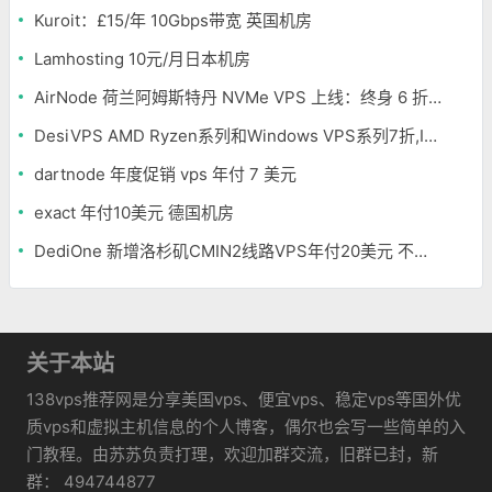
Kuroit：£15/年 10Gbps带宽 英国机房
Lamhosting 10元/月日本机房
AirNode 荷兰阿姆斯特丹 NVMe VPS 上线：终身 6 折，€1.99/月起，2.5Tbit/s DDoS 防护
DesiVPS AMD Ryzen系列和Windows VPS系列7折,Intel系列年付11.6美元
dartnode 年度促销 vps 年付 7 美元
exact 年付10美元 德国机房
DediOne 新增洛杉矶CMIN2线路VPS年付20美元 不限流量
关于本站
138vps推荐网是分享美国vps、便宜vps、稳定vps等国外优
质vps和虚拟主机信息的个人博客，偶尔也会写一些简单的入
门教程。由苏苏负责打理，欢迎加群交流，旧群已封，新
群： 494744877