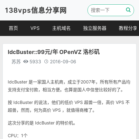
138vps信息分享网
首页
VPS
主机域名
独立服务器
教程分享
VPS优惠
域名
VPS教程
IdcBuster::99元/年 OPenVZ 洛杉矶
便宜VPS
虚拟主机
建站教程
苏苏
5933
2016-09-06
VPS评测
linux 教程
其他教程
IdcBuster 是一家国人主机商，成立于2007年，所有所有产品均
支持支付宝付款，相当方便。也算是国人中信誉比较好的了。
按 IdcBuster 的说法，他们的低价 VPS 超兽一倍，高价 VPS 不
超兽，然而，何为高价 VPS ，就值得商榷了。
这次分享的是 IdcBuster 的特价机。
CPU：1个