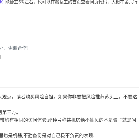
VK
能便宜5%左右，也可以在搬瓦工的首页查看网页代码，大概在第六行
址，谢谢合作！
l
人观点，读者购买风险自担。如果你非要把风险推苏苏头上，不要这
何第三方。
宽带均有相同的访问体验,那种号称某机房绝不抽风的不是骗子就是呵
务器也是机器,不勤备份是对自己极不负责的表现.