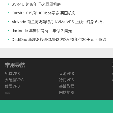
SVR4U $18/年 马来西亚机房
Kuroit：£15/年 10Gbps带宽 英国机房
AirNode 荷兰阿姆斯特丹 NVMe VPS 上线：终身 6 折，€1.99/月起，2.5Tbit/s DDoS 防护
dartnode 年度促销 vps 年付 7 美元
DediOne 新增洛杉矶CMIN2线路VPS年付20美元 不限流量
常用导航
免费VPS
香港VPS
大硬盘VPS
冷门VPS
优质VPS
基础教程
rss
网站地图