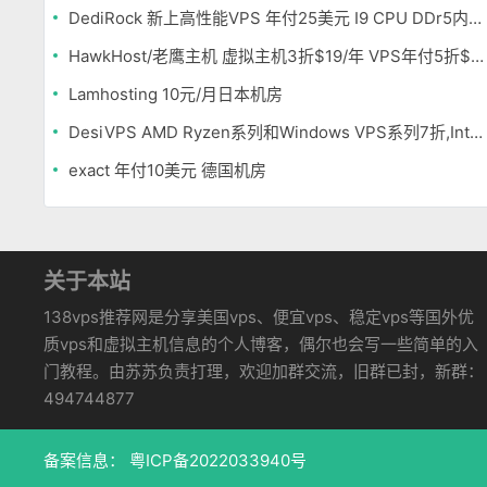
DediRock 新上高性能VPS 年付25美元 I9 CPU DDr5内存 纽约机房
HawkHost/老鹰主机 虚拟主机3折$19/年 VPS年付5折$25/年
Lamhosting 10元/月日本机房
DesiVPS AMD Ryzen系列和Windows VPS系列7折,Intel系列年付11.6美元
exact 年付10美元 德国机房
关于本站
138vps推荐网是分享美国vps、便宜vps、稳定vps等国外优
质vps和虚拟主机信息的个人博客，偶尔也会写一些简单的入
门教程。由苏苏负责打理，欢迎加群交流，旧群已封，新群：
494744877
备案信息：
粤ICP备2022033940号