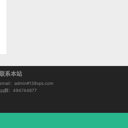
联系本站
email：admin#138vps.com
qq群：494744877