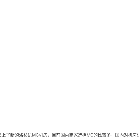
st)又上了新的洛杉矶MC机房，目前国内商家选择MC的比较多，国内对机房