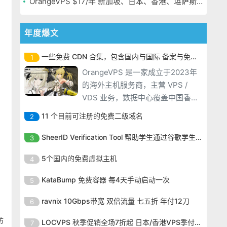
OrangeVPS $17/年 新加坡、日本、香港、堪萨斯机房
年度爆文
一些免费 CDN 合集，包含国内与国际 备案与免备案
1
OrangeVPS 是一家成立于2023年
的海外主机服务商，主营 VPS /
VDS 业务，数据中心覆盖中国香
港、新加坡、日本、美国堪萨斯与
11 个目前可注册的免费二级域名
2
洛杉矶等多个地区。其 VPS 产品基
OrangeVPS 是一家成立于2023年
于 KVM 虚拟化架构，配备 NVMe
SheerID Verification Tool 帮助学生通过谷歌学生计划免费获得 Gemini Advanced
3
的海外主机服务商，主营 VPS /
SSD 固态硬盘，主要分为亚洲和美
OrangeVPS 是一家成立于2023年
VDS 业务，数据中心覆盖中国香
5个国内的免费虚拟主机
4
国两大系列。亚洲 VPS 月付低至 6
的海外主机服务商，主营 VPS /
港、新加坡、日本、美国堪萨斯与
美元，美国
OrangeVPS 是一家成立于2023年
VDS 业务，数据中心覆盖中国香
KataBump 免费容器 每4天手动启动一次
5
洛杉矶等多个地区。其 VPS 产品基
的海外主机服务商，主营 VPS /
港、新加坡、日本、美国堪萨斯与
于 KVM 虚拟化架构，配备 NVMe
OrangeVPS 是一家成立于2023年
VDS 业务，数据中心覆盖中国香
ravnix 10Gbps带宽 双倍流量 七五折 年付12刀
6
洛杉矶等多个地区。其 VPS 产品基
SSD 固态硬盘，主要分为亚洲和美
的海外主机服务商，主营 VPS /
港、新加坡、日本、美国堪萨斯与
于 KVM 虚拟化架构，配备 NVMe
OrangeVPS 是一家成立于2023年
国两大系列。亚洲 VPS 月付低至 6
访
VDS 业务，数据中心覆盖中国香
LOCVPS 秋季促销全场7折起 日本/香港VPS季付63元
7
洛杉矶等多个地区。其 VPS 产品基