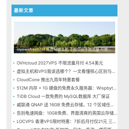
最新文章
myownfreehost 免费分销主机 不限空间不限流量 可使用免费域名申请
OVHcloud 2027VPS 不限流量月付 4.54美元
虚拟主机和VPS我该选哪个？一文看懂核心区别与选择指南
CloudCone 推出九周年特惠套餐
512M 内存 + 1G 硬盘的免费永久服务器：Wispbyte 上手
TiDB Cloud 一款免费的 MySQL数据库 大厂保证
威联通 QNAP 送 16GB 免费云存储，12 个区域任选，邮箱注册即可
告别龟速网盘：10GB免费、界面清爽的英国云存储Icedrive体验
LOCVPS 香港VPS限时特惠：7折后月付仅21元 三网优化BGP线路 可选原生IP