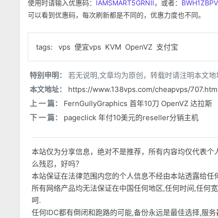
使用时请输入优惠码：
IAMSMART5GRNII
，或者：
BWH1ZBP
可以看到优惠码，每次刷新都是不同的，优惠力度也不同。
tags:
vps
便宜vps
KVM
OpenVZ
支付宝
特别申明：
若无说明,文章均为原创，转载时请注明本文地
本文地址：
https://www.138vps.com/cheapvps/707.htm
上 一 篇：
FernGullyGraphics 首年10刀 OpenVZ 达拉斯
下 一 篇：
pageclick 年付10美元的reseller分销主机
本站仅为分享信息，绝对不是推荐，所有内容均仅代表个
么残忍，好吗？
本站保证在法律范围内您的个人信息不经由本站透露给任
所有网络产品均无法保证在中国任何地区,任何时间,任何
呵.
任何IDC都有倒闭和跑路的可能,备份永远是最佳选择,服