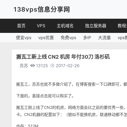
138vps信息分享网
首页
VPS
主机域名
独立服务器
教程
便宜vps
vps优惠
免费vps
多IP
大流量
vps
VPS优惠
域名
VPS
便宜VPS
虚拟主机
建站
搬瓦工新上线 CN2 机房 年付30刀 洛杉矶
VPS评测
linux
苏苏
13125
2017-02-26
其他
搬瓦工，苏苏也就不多做介绍了，在博客搜索一下口碑即可，
下面的，直接点击就可以购买了。
搬瓦工刚上线了CN2的机房，网络方面会比之前的要优秀一些
卡。CN2机器的配置如下：（貌似不能换机房，联通移动都不
内存：512M