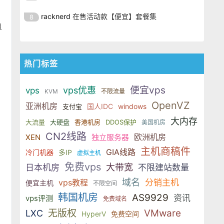
SSD 固态硬盘，主要分为亚洲和美
的海外主机服务商，主营 VPS /
美元，美国
港、新加坡、日本、美国堪萨斯与
于 KVM 虚拟化架构，配备 NVMe
OrangeVPS 是一家成立于2023年
国两大系列。亚洲 VPS 月付低至 6
VDS 业务，数据中心覆盖中国香
racknerd 在售活动款【便宜】套餐集
8
洛杉矶等多个地区。其 VPS 产品基
SSD 固态硬盘，主要分为亚洲和美
的海外主机服务商，主营 VPS /
且
美元，美国
港、新加坡、日本、美国堪萨斯与
于 KVM 虚拟化架构，配备 NVMe
OrangeVPS 是一家成立于2023年
国两大系列。亚洲 VPS 月付低至 6
VDS 业务，数据中心覆盖中国香
洛杉矶等多个地区。其 VPS 产品基
SSD 固态硬盘，主要分为亚洲和美
的海外主机服务商，主营 VPS /
美元，美国
港、新加坡、日本、美国堪萨斯与
于 KVM 虚拟化架构，配备 NVMe
国两大系列。亚洲 VPS 月付低至 6
VDS 业务，数据中心覆盖中国香
洛杉矶等多个地区。其 VPS 产品基
热门标签
SSD 固态硬盘，主要分为亚洲和美
美元，美国
港、新加坡、日本、美国堪萨斯与
于 KVM 虚拟化架构，配备 NVMe
国两大系列。亚洲 VPS 月付低至 6
洛杉矶等多个地区。其 VPS 产品基
SSD 固态硬盘，主要分为亚洲和美
便宜vps
vps优惠
美元，美国
vps
KVM
不限流量
于 KVM 虚拟化架构，配备 NVMe
国两大系列。亚洲 VPS 月付低至 6
OpenVZ
亚洲机房
SSD 固态硬盘，主要分为亚洲和美
国人IDC
windows
支付宝
美元，美国
国两大系列。亚洲 VPS 月付低至 6
大内存
大流量
大硬盘
香港机房
DDOS保护
美国机房
美元，美国
CN2线路
欧洲机房
XEN
独立服务器
主机商稿件
GIA线路
冷门机器
多IP
虚拟主机
免费vps
大带宽
日本机房
不限建站数量
域名
vps教程
分销主机
便宜主机
不限空间
韩国机房
AS9929
资讯
vps评测
免费域名
无版权
VMware
LXC
HyperV
免费空间