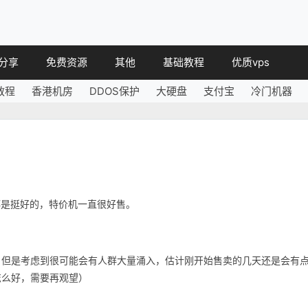
分享
免费资源
其他
基础教程
优质vps
教程
香港机房
DDOS保护
大硬盘
支付宝
冷门机器
教程
免费空间
简讯
教程
免费域名
 教程
免费VPS
教程
其他免费
都是挺好的，特价机一直很好售。
，但是考虑到很可能会有人群大量涌入，估计刚开始售卖的几天还是会有
怎么好，需要再观望）