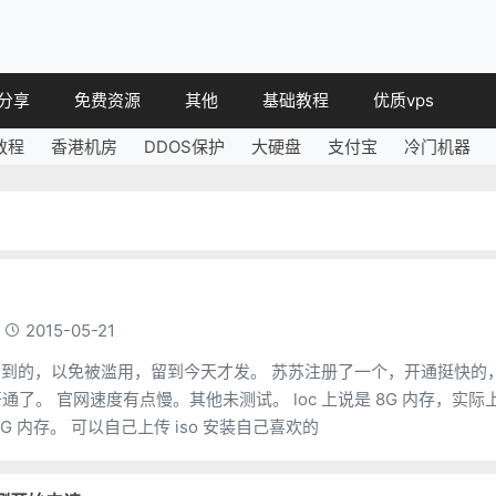
分享
免费资源
其他
基础教程
优质vps
教程
香港机房
DDOS保护
大硬盘
支付宝
冷门机器
教程
免费空间
简讯
教程
免费域名
 教程
免费VPS
教程
其他免费
2015-05-21
，以免被滥用，留到今天才发。 苏苏注册了一个，开通挺快的，
 上说是 8G 内存，实际上
苏苏注册的只有 2G 内存。 可以自己上传 iso 安装自己喜欢的