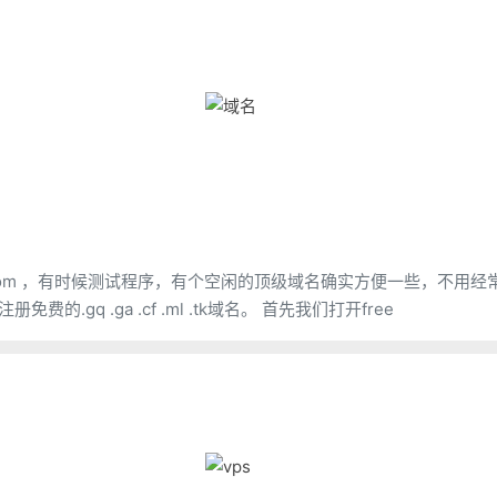
管于 freenom ，有时候测试程序，有个空闲的顶级域名确实方便一些，不用经
去改自己用的域名。今天就跟大家分享一下如何在freenom注册免费的.gq .ga .cf .ml .tk域名。 首先我们打开free