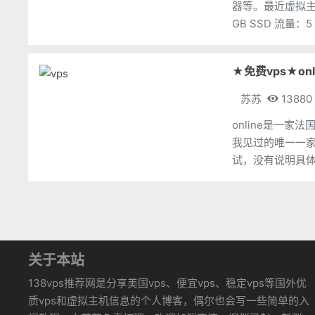
器等。最近虚拟主机活动力度很
★免费vps★on
苏苏
13880
online是一
我见过的唯一一家把
试，没有说明具体
（地址：http://ww
关于本站
138vps推荐网是分享美国vps、便宜vps、稳定vps等国外优
质vps和虚拟主机信息的个人博客，偶尔也会写一些简单的入