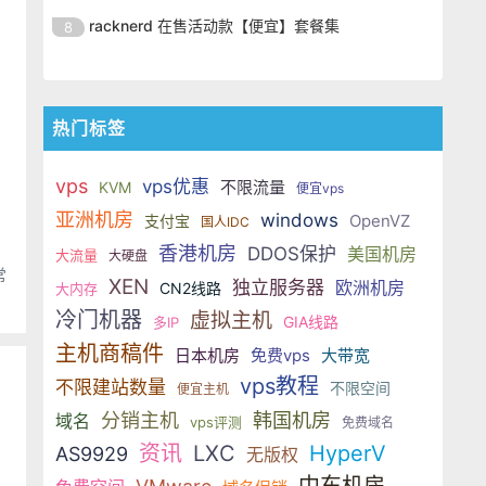
个三折优惠码，不同的是，没有双
机器已经绝版了。 我们一起来看看
UltraVPS 是一家不错的主机商，苏
活动了。这次 UltraVPS 又放出了一
racknerd 在售活动款【便宜】套餐集
8
IP 了，只有一个 IP，10刀双 IP 的
这款 VPS 的配置： CPU：1 cores
苏已经分享过很多次他们家的优惠
个三折优惠码，不同的是，没有双
机器已经绝版了。 我们一起来看看
UltraVPS 是一家不错的主机商，苏
活动了。这次 UltraVPS 又放出了一
IP 了，只有一个 IP，10刀双 IP 的
这款 VPS 的配置： CPU：1 cores
苏已经分享过很多次他们家的优惠
个三折优惠码，不同的是，没有双
机器已经绝版了。 我们一起来看看
活动了。这次 UltraVPS 又放出了一
IP 了，只有一个 IP，10刀双 IP 的
热门标签
这款 VPS 的配置： CPU：1 cores
个三折优惠码，不同的是，没有双
机器已经绝版了。 我们一起来看看
IP 了，只有一个 IP，10刀双 IP 的
这款 VPS 的配置： CPU：1 cores
vps
vps优惠
不限流量
KVM
便宜vps
机器已经绝版了。 我们一起来看看
亚洲机房
windows
OpenVZ
支付宝
这款 VPS 的配置： CPU：1 cores
国人IDC
香港机房
DDOS保护
美国机房
大流量
大硬盘
常
XEN
独立服务器
欧洲机房
CN2线路
大内存
冷门机器
虚拟主机
GIA线路
多IP
主机商稿件
日本机房
免费vps
大带宽
vps教程
不限建站数量
不限空间
便宜主机
分销主机
韩国机房
域名
vps评测
免费域名
资讯
LXC
HyperV
AS9929
无版权