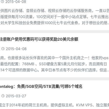
2015-04-08
提供图片云存储、音频云存储、视频云存储的云存储服务商，一直以
版提供每月10G流量，10G空间对于一般中小站点足够。七牛云推出
对大学生科技创业免费提供1000元七牛云代金券，对于想创业的朋
友可谓是一件好事，不过必需edu邮箱申请。 七牛
15最新注册账户使用优惠码可以获得奖励20美元余额
2015-04-08
ps主机商，也是很多站长伙伴喜欢的其中一个国外主机商之一！他家的vps
而最低的配置：768MB 、SSD硬盘方案5美元月付起步，而且拥有日
14个可选择的数据中心。其中日本节点有不少的伙伴们选择，但运
台IP已经被墙了！对于他家有很
talog：免费/5GB空间/5TB流量/可绑5个域名
2015-03-27
一家成立于2014年初的荷兰主机商，提供虚拟主机、KVM VPS、独立服