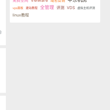
中东机房
VMware
免费空间
域名促销
全管理
评测
VDS
vps面板
建站教程
虚拟主机评测
linux教程
的
空