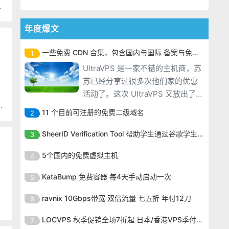
删
年度爆文
一些免费 CDN 合集，包含国内与国际 备案与免备案
1
UltraVPS 是一家不错的主机商，苏
苏已经分享过很多次他们家的优惠
活动了。这次 UltraVPS 又放出了一
个三折优惠码，不同的是，没有双
11 个目前可注册的免费二级域名
2
IP 了，只有一个 IP，10刀双 IP 的
UltraVPS 是一家不错的主机商，苏
机器已经绝版了。 我们一起来看看
SheerID Verification Tool 帮助学生通过谷歌学生计划免费获得 Gemini Advanced
3
苏已经分享过很多次他们家的优惠
这款 VPS 的配置： CPU：1 cores
UltraVPS 是一家不错的主机商，苏
活动了。这次 UltraVPS 又放出了一
5个国内的免费虚拟主机
4
苏已经分享过很多次他们家的优惠
个三折优惠码，不同的是，没有双
UltraVPS 是一家不错的主机商，苏
活动了。这次 UltraVPS 又放出了一
KataBump 免费容器 每4天手动启动一次
5
IP 了，只有一个 IP，10刀双 IP 的
苏已经分享过很多次他们家的优惠
个三折优惠码，不同的是，没有双
机器已经绝版了。 我们一起来看看
UltraVPS 是一家不错的主机商，苏
活动了。这次 UltraVPS 又放出了一
ravnix 10Gbps带宽 双倍流量 七五折 年付12刀
6
IP 了，只有一个 IP，10刀双 IP 的
这款 VPS 的配置： CPU：1 cores
苏已经分享过很多次他们家的优惠
个三折优惠码，不同的是，没有双
机器已经绝版了。 我们一起来看看
UltraVPS 是一家不错的主机商，苏
活动了。这次 UltraVPS 又放出了一
LOCVPS 秋季促销全场7折起 日本/香港VPS季付63元
7
IP 了，只有一个 IP，10刀双 IP 的
这款 VPS 的配置： CPU：1 cores
苏已经分享过很多次他们家的优惠