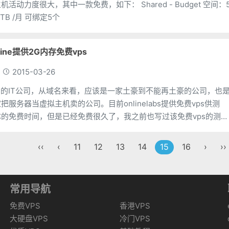
大，其中一款免费，如下： Shared - Budget 空间：5
GB SSD 流量：5 TB /月 可绑定5个
line提供2G内存免费vps
2015-03-26
家法国的IT公司，从域名来看，应该是一家土豪到不能再土豪的公司，也
服务器当虚拟主机卖的公司。目前onlinelabs提供免费vps供测
的免费时间，但是已经免费很久了，我之前也写过该免费vps的测评
w.138vps.c
‹‹
‹
11
12
13
14
15
16
›
››
常用导航
免费VPS
香港VPS
大硬盘VPS
冷门VPS