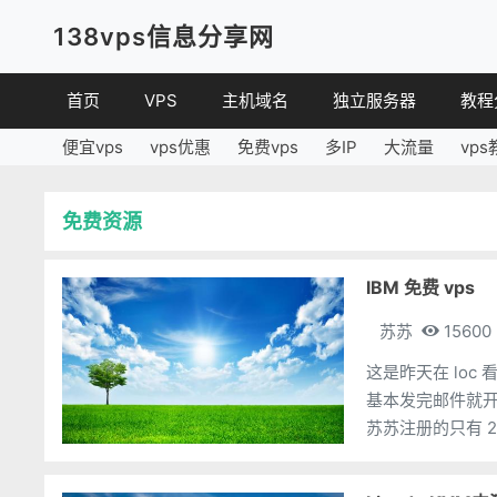
138vps信息分享网
首页
VPS
主机域名
独立服务器
教程
便宜vps
vps优惠
免费vps
多IP
大流量
vps
VPS优惠
域名
VPS
便宜VPS
虚拟主机
建站
免费资源
VPS评测
linux
其他
IBM 免费 vps
苏苏
15600
这是昨天在 loc 看到的
基本发完邮件就开通了。 官网速度有点慢。其他未测试。 loc