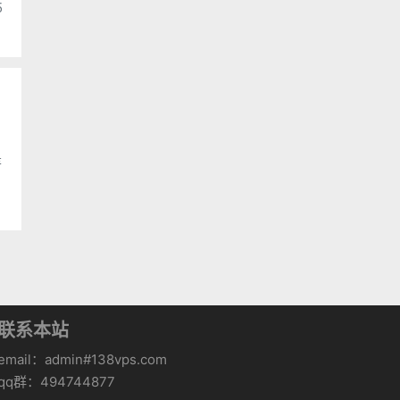
是
联系本站
email：admin#138vps.com
qq群：494744877