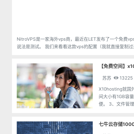
NitroVPS是一家海外vps商，最近在LET发布了一个免费
【免费空间】x10
苏苏
13225
X10hostin
间大小有1GB容量
便。 3、文件管理
式）、CGI（Per
七牛云存储100