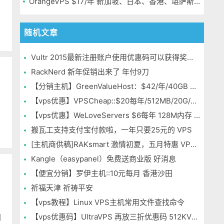
OrangeVPS $17/年 新加坡、日本、香港、堪萨斯机房
随机文章
Vultr 2015最新注册账户使用优惠码可以获得奖励20美元余额
RackNerd 新年促销出来了 年付9刀
【分销主机】GreenValueHost：$42/年/40GB SSD/1000GB/独立IP/无限SSL 多机房
【vps优惠】VPSCheap::$20每年/512MB/20G/SSD/无限 OpenVZ 芝加哥
【vps优惠】WeLoveServers $6每年 128M内存 1T流量
搬瓦工支持支付宝付款啦，一年只要25元的 VPS
[主机商供稿]RAKsmart 激情初夏，五月特惠 VPS年付低至163元 不限流量
Kangle（easypanel）免费送商业版 好消息
【便宜分销】罗伊主机::10元每月 香港沙田
祈福天津 祈祷平安
【vps教程】Linux VPS主机常用文件查找命令
【vps优惠码】UltraVPS 再放三折优惠码 512KVM年付12刀
们