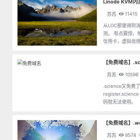
Linode KV
苏苏
11415
从LOC那里得到消
测。 有点震惊，想申请的就去吧，https://manager.linode.com/session/index 需要
【免费域名】.sc
苏苏
10596
.science又免费
register.science 优惠码：InterNeurons 一个账户最多注册10个免费域名，多了验
码就无法使用。
【免费域名】.w
苏苏
9574