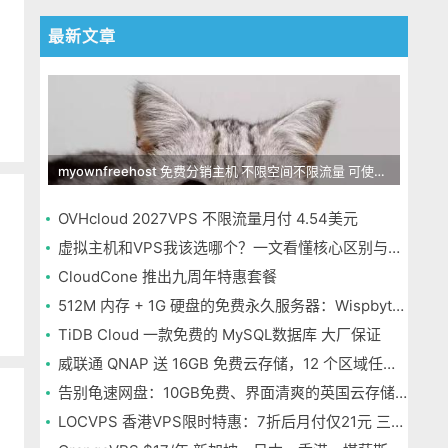
最新文章
myownfreehost 免费分销主机 不限空间不限流量 可使用免费域名申请
OVHcloud 2027VPS 不限流量月付 4.54美元
虚拟主机和VPS我该选哪个？一文看懂核心区别与选择指南
CloudCone 推出九周年特惠套餐
512M 内存 + 1G 硬盘的免费永久服务器：Wispbyte 上手
TiDB Cloud 一款免费的 MySQL数据库 大厂保证
威联通 QNAP 送 16GB 免费云存储，12 个区域任选，邮箱注册即可
告别龟速网盘：10GB免费、界面清爽的英国云存储Icedrive体验
LOCVPS 香港VPS限时特惠：7折后月付仅21元 三网优化BGP线路 可选原生IP