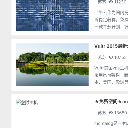
苏苏
11230
七牛云作为国内
诉稳定著称，免费
一款青葱计划，针
Vultr 20
苏苏
10753
Vultr美国v
采用kvm架构，
本、美国、欧洲等
不好，也许连开几
★免费空间★mon
苏苏
13680
montalog是