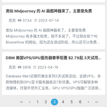
接到上面的地址注册，仅仅需要一个用户名，邮箱和密码即
可。注册后可以看到，免费用户只有 100M的
类似 Midjourney 的 AI 画图神器来了，主要是免费
苏苏
3734
2023-07-14
类似 Midjourney 的 AI 画图神器来了，主要是免费
Midjourney 有多强大和贵，就不多说了，不过现在有个叫
Bluewillow 的网站，因为还在测试阶段，所以还可以免费画
图，大家可以玩一玩首先打开网址：
https://www.bluewillow.ai/然后点之后接受邀请进入后点
DBM 美国VPS/GPU服务器春季钜惠 $2.79起 3天试用 原生IP不限流
苏苏
3919
2023-04-19
Database Mart近期开展全系列3天试用活动，全部VPS，多
款物理机和GPU显卡服务器高达7折优惠。VPS可解锁多种
流媒体，托管外贸外汇业务，GPU VPS/GPU独服广泛适用
于安卓模拟器(蓝碟、逍遥等)，视频编辑、直播、AI等多种业
务。一、3天试用申请（每个账号限一台，无需付款）：1.选
‹‹
‹
1
2
3
4
5
6
›
››
择