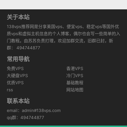
关于本站
138vps推荐网是分享美国vps、便宜vps、稳定vps等国外优
质vps和虚拟主机信息的个人博客，偶尔也会写一些简单的入
门教程。由苏苏负责打理，欢迎加群交流，旧群已封，新
群： 494744877
常用导航
免费VPS
香港VPS
大硬盘VPS
冷门VPS
优质VPS
基础教程
rss
网站地图
联系本站
email：admin#138vps.com
qq群：494744877