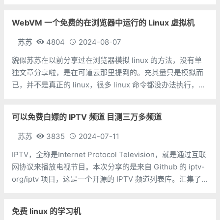
就可以了，这里建议使用 GMail 或者 Outlook，其他国内邮
箱应该也可以，反正苏苏使用的是 GMail。注册过程，使
WebVM 一个免费的在浏览器中运行的 Linux 虚拟机
苏苏
4804
2024-08-07
貌似苏苏在以前分享过在浏览器模拟 linux 的方法，没有单
独文章分享啦，是在可道云那里提到的。充其量只是模拟而
已，并不是真正的 linux，很多 linux 命令都没办法执行，也
就能当个玩具，这次分享的 WebVM 不是模拟，而是一个真
正运行在浏览器的 linux。甚至里面还预装了 python3
可以免费白嫖的 IPTV 频道 目测三万多频道
苏苏
3835
2024-07-11
IPTV，全称是Internet Protocol Television，就是通过互联
网协议来播放电视节目。本次分享的是来自 Github 的 iptv-
org/iptv 项目，这是一个开源的 IPTV 频道列表库。汇集了
全球非常多的 IPTV 频道，包括新闻、体育、娱乐、电影等
等。完全免费的，无聊
免费 linux 的学习机