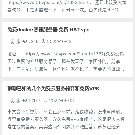
https://www.138vps.com/ot/2822.html ， 还是比较受大家
喜欢的，于是再整理一下，再分享一次。首先还是zlib的，非
常好用，苏苏找外文书籍用的最多的，中文书籍也挺多，搜
索非常快捷方便，地址如下，三个地址都是一样的，你保留
免费docker容器服务器 免费 NAT vps
苏苏
7816
2022-10-18
地址： https://www.138vps.com/?tourl=138好久都没遇
见过免费的容器服务器了，现在发现了一家国外的，分享一
下。首先是注册账号，这个过程就不说了，需要先验证邮
箱，然后还要人机验证，不开网络工具是看不到人机验证
的，先不用网络工具，进入注册页面后，再开
聊聊已知的几个免费云服务器商和免费VPS
苏苏
10177
2022-09-01
本文会不断更新，不会止步不前，建议收藏，没事就刷刷。
哪里有免费云服务器，永久免费VPS有哪些，这是很多人经
常在找的答案。其实这两个问题并不难回答，苏苏已经分享
过很多次相关文章了，但大多数都是单独介绍，今天就抽出