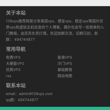
关于本站
138vps推荐网是分享美国vps、便宜vps、稳定vps等国外优
质vps和虚拟主机信息的个人博客，偶尔也会写一些简单的入
门教程。由苏苏负责打理，欢迎加群交流，旧群已封，新
群： 494744877
常用导航
免费VPS
香港VPS
大硬盘VPS
冷门VPS
优质VPS
基础教程
rss
网站地图
联系本站
email：admin#138vps.com
qq群：494744877