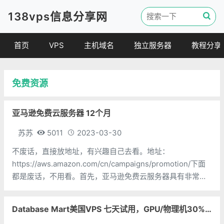
138vps信息分享网
首页
VPS
主机域名
独立服务器
教程分享
VPS优惠
域名
VPS教程
免费资源
便宜VPS
虚拟主机
建站教程
VPS评测
linux 教程
亚马逊免费云服务器 12个月
其他教程
苏苏
5011
2023-03-30
不废话，直接放地址，有兴趣自己去看。地址：
https://aws.amazon.com/cn/campaigns/promotion/下面
都是废话，不用看。首先，亚马逊免费云服务器具有非常高
的可靠性和稳定性。亚马逊作为全球领先的云计算服务提供
商，其数据中心遍布全球各个主要城市，拥有丰富的技术资
Database Mart美国VPS 七天试用，GPU/物理机30% 折扣,原生IP,100Mbps-1Gbps,不限流
源和专