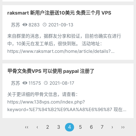
voice 的方法变简单了，基本随便点点就能注册上了。 申
raksmart 新用户注册送10美元 免费三个月 VPS
苏苏
8283
2021-09-13
来自群里的消息，据群友分享和验证，目前也确实在进行
中，10美元在发工单后，很快到账。 活动地址：
https://www.raksmart.com/home/article/details?
a_id=169 活动详情：
甲骨文免费VPS 可以使用 paypal 注册了
苏苏
11575
2021-08-17
关于更详细的甲骨文信息，请查看：
https://www.138vps.com/index.php?
keyword=%E7%94%B2%E9%AA%A8%E6%96%87 现在的
甲骨文可以用 paypal 来注册了，你的地址选择墨西哥，甲骨
文的区域随便选一个你喜欢的即
‹‹
‹
2
3
4
5
6
7
›
››