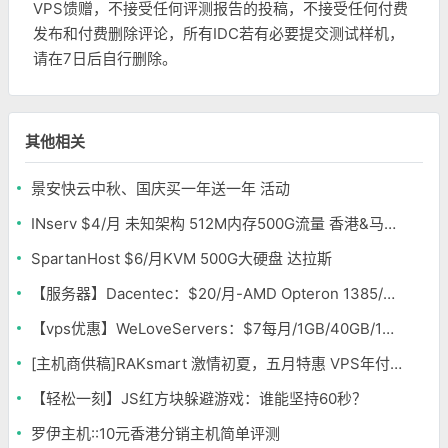
VPS馈赠，不接受任何评测报告的投稿，不接受任何付费
发布和付费删除评论，所有IDC若有必要提交测试样机，
请在7日后自行删除。
其他相关
景安快云中秋、国庆买一年送一年 活动
INserv $4/月 未知架构 512M内存500G流量 香港&马来西亚便宜VPS
SpartanHost $6/月KVM 500G大硬盘 达拉斯
【服务器】Dacentec：$20/月-AMD Opteron 1385/8GB/2TB*2/10TB 北卡
【vps优惠】WeLoveServers：$7每月/1GB/40GB/1TB KVM 洛杉矶
[主机商供稿]RAKsmart 激情初夏，五月特惠 VPS年付低至163元 不限流量
【轻松一刻】JS红方块躲避游戏：谁能坚持60秒？
罗伊主机::10元香港分销主机简单评测