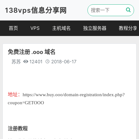
138vps信息分享网
首页
VPS
主机域名
独立服务器
教程分享
VPS优惠
域名
VPS教程
免费注册 .ooo 域名
便宜VPS
虚拟主机
建站教程
苏苏
12401
2018-06-17
VPS评测
linux 教程
其他教程
地址：
https://www.buy.ooo/domain-registration/index.php?
coupon=GETOOO
注册教程