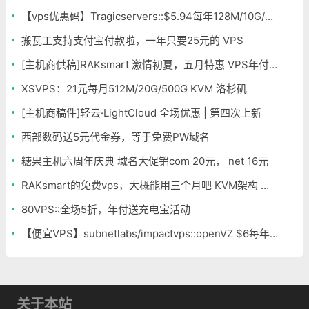
【vps优惠码】Tragicservers::$5.94每年128M/10G/500G OpenVZ 洛杉矶&达拉斯
搬瓦工支持支付宝付款啦，一年只要25元的 VPS
[主机商供稿]RAKsmart 激情初夏，五月特惠 VPS年付低至163元 不限流量
XSVPS：21元每月512M/20G/500G KVM 洛杉矶
[主机商稿件]轻云·LightCloud 全场优惠 | 第四次上新
西部数码送5元代金券，等于免费PW域名
糖果主机六周年庆典 域名大促销com 20元， net 16元
RAKsmart的免费vps，大概能用三个月吧 KVM架构 能win
80VPS::全场5折，年付送充电宝活动
【便宜VPS】subnetlabs/impactvps::openVZ $6每年 256M内存 西雅图
关于本站