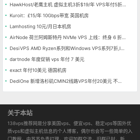
HawkHost/老鹰主机 虚拟主机3折$19/年 VPS年付5折$25/年
Kuroit：£15/年 10Gbps带宽 英国机房
Lamhosting 10元/月日本机房
AirNode 荷兰阿姆斯特丹 NVMe VPS 上线：终身 6 折，€1.99/月起，2.5Tbit/s DDoS 防护
DesiVPS AMD Ryzen系列和Windows VPS系列7折,Intel系列年付11.6美元
dartnode 年度促销 vps 年付 7 美元
exact 年付10美元 德国机房
DediOne 新增洛杉矶CMIN2线路VPS年付20美元 不限流量
关于本站
138vps推荐网是分享美国vps、便宜vps、稳定vps等国外优
质vps和虚拟主机信息的个人博客，偶尔也会写一些简单的入
门教程。由苏苏负责打理，欢迎加群交流，旧群已封，新