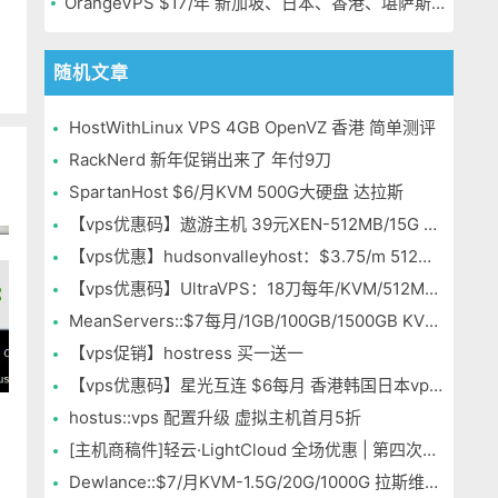
OrangeVPS $17/年 新加坡、日本、香港、堪萨斯机房
随机文章
HostWithLinux VPS 4GB OpenVZ 香港 简单测评
RackNerd 新年促销出来了 年付9刀
SpartanHost $6/月KVM 500G大硬盘 达拉斯
【vps优惠码】遨游主机 39元XEN-512MB/15G SSD/600GB 洛杉矶MC
【vps优惠】hudsonvalleyhost：$3.75/m 512m/15g/2T/win
【vps优惠码】UltraVPS：18刀每年/KVM/512MB/10G/1TB/2IP 多机房
MeanServers::$7每月/1GB/100GB/1500GB KVM 丹佛
【vps促销】hostress 买一送一
【vps优惠码】星光互连 $6每月 香港韩国日本vps 512 内存
hostus::vps 配置升级 虚拟主机首月5折
[主机商稿件]轻云·LightCloud 全场优惠 | 第四次上新
Dewlance::$7/月KVM-1.5G/20G/1000G 拉斯维加斯