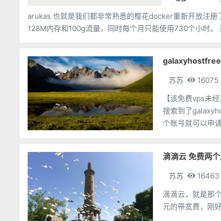
arukas 也就是我们都非常熟悉的樱花docker重新开放
galaxyhost
苏苏
16075
【该免费vps未经苏苏验
搜索到了galax
个账号就可以申请了。看起
架构，256M
滴滴云 免费两个
苏苏
16463
滴滴云，就是那个