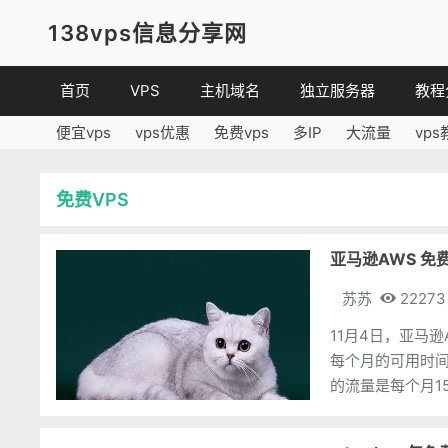
138vps信息分享网
首页
VPS
主机域名
独立服务器
教程
便宜vps
vps优惠
免费vps
多IP
大流量
vps
VPS优惠
域名
VPS
便宜VPS
虚拟主机
建站
免费VPS
VPS评测
linux
其他
亚马逊AWS 免
苏苏
22273
11月4日，亚马
每个月的可用时间为75
的流量是每个月15
https://aws.