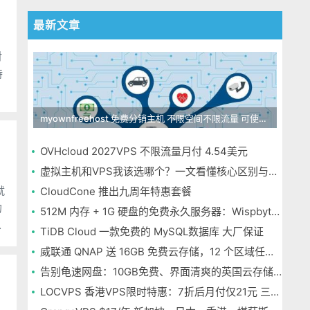
最新文章
myownfreehost 免费分销主机 不限空间不限流量 可使用免费域名申请
OVHcloud 2027VPS 不限流量月付 4.54美元
虚拟主机和VPS我该选哪个？一文看懂核心区别与选择指南
就
CloudCone 推出九周年特惠套餐
的
512M 内存 + 1G 硬盘的免费永久服务器：Wispbyte 上手
验
TiDB Cloud 一款免费的 MySQL数据库 大厂保证
威联通 QNAP 送 16GB 免费云存储，12 个区域任选，邮箱注册即可
告别龟速网盘：10GB免费、界面清爽的英国云存储Icedrive体验
LOCVPS 香港VPS限时特惠：7折后月付仅21元 三网优化BGP线路 可选原生IP