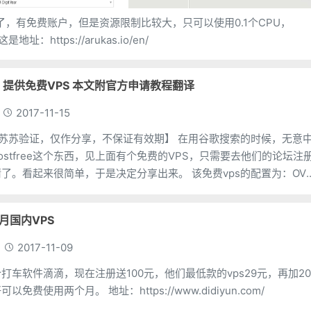
注册了，有免费账户，但是资源限制比较大，只可以使用0.1个CPU，
128M内存和100g流量，同时每个月只能使用730个小时。 这是地址：https://arukas.io/en/
free 提供免费VPS 本文附官方申请教程翻译
2017-11-15
证，仅作分享，不保证有效期】 在用谷歌搜索的时候，无意中
yhostfree这个东西，见上面有个免费的VPS，只需要去他们的论坛注
来很简单，于是决定分享出来。 该免费vps的配置为：OVZ
月国内VPS
2017-11-09
打车软件滴滴，现在注册送100元，他们最低款的vps29元，再加2
元的带宽费，刚好可以免费使用两个月。 地址：https://www.didiyun.com/