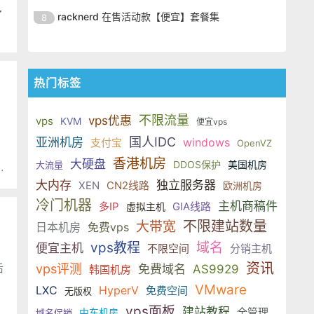
提供基于KVM架构的VPS，数据中
Windows 系列提供了一个优惠码，
Dewlance是成立于2009年的国外
配置和优
度LET读者投票进入第五名。主机商
了
racknerd 在售活动款【便宜】套餐集
8
心在拉斯维加斯，目前主机商为
优惠后为月付7美元。 一起看看他的
VPS主机商，曾经在2014年第一季
提供基于KVM架构的VPS，数据中
Windows 系列提供了一个优惠码，
Dewlance是成立于2009年的国外
配置和优
度LET读者投票进入第五名。主机商
心在拉斯维加斯，目前主机商为
优惠后为月付7美元。 一起看看他的
VPS主机商，曾经在2014年第一季
提供基于KVM架构的VPS，数据中
Windows 系列提供了一个优惠码，
配置和优
度LET读者投票进入第五名。主机商
心在拉斯维加斯，目前主机商为
热门标签
优惠后为月付7美元。 一起看看他的
提供基于KVM架构的VPS，数据中
Windows 系列提供了一个优惠码，
配置和优
心在拉斯维加斯，目前主机商为
优惠后为月付7美元。 一起看看他的
不限流量
vps优惠
vps
KVM
便宜vps
Windows 系列提供了一个优惠码，
配置和优
国人IDC
亚洲机房
windows
支付宝
优惠后为月付7美元。 一起看看他的
OpenVZ
配置和优
香港机房
大硬盘
DDOS保护
美国机房
大流量
大内存
独立服务器
XEN
CN2线路
欧洲机房
冷门机器
主机商稿件
多IP
GIA线路
虚拟主机
不限建站数量
大带宽
日本机房
免费vps
vps教程
域名
便宜主机
不限空间
分销主机
资讯
vps评测
免费域名
AS9929
韩国机房
VMware
LXC
HyperV
免费空间
无版权
vps面板
建站教程
全管理
中东机房
域名促销