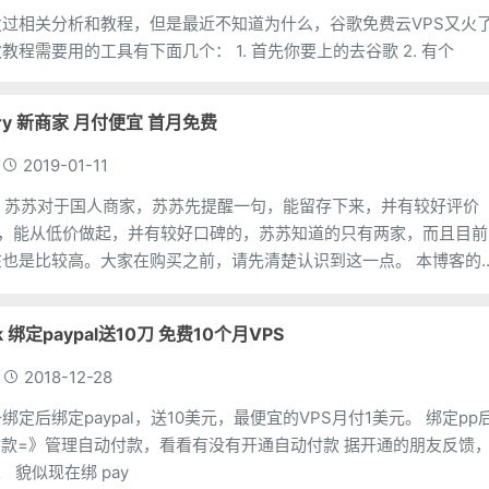
发过相关分析和教程，但是最近不知道为什么，谷歌免费云VPS又火
起来，苏苏也凑个热闹，重新写教程，让过程详细点。 本次教程需要用的工具有下面几个： 1. 首先你要上的去谷歌 2. 有个
rry 新商家 月付便宜 首月免费
2019-01-11
人商家，苏苏对于国人商家，苏苏先提醒一句，能留存下来，并有较好评价
1，能从低价做起，并有较好口碑的，苏苏知道的只有两家，而且目前
也是比较高。大家在购买之前，请先清楚认识到这一点。 本博客的
享，不做推荐，更
lk 绑定paypal送10刀 免费10个月VPS
2018-12-28
后绑定paypal，送10美元，最便宜的VPS月付1美元。 绑定pp后
=》管理自动付款，看看有没有开通自动付款 据开通的朋友反馈，
不少IP可以看 NF。 貌似现在绑 pay