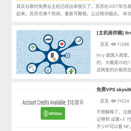
其实谷歌的免费云主机已经出来很久了，苏苏在2017年也
[主机商供稿] ll
苏苏
11298
llrry 是国
的，大概是20比
这两家的价格现在
所有文章都是分
免费VPS skysi
苏苏
11524
不想解释了，注册绑定
记得到 设置=》付款