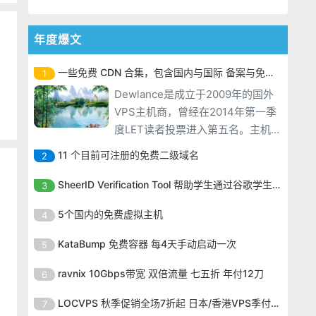
年度爆文
一些免费 CDN 合集，包含国内与国际 备案与免备案
1
Dewlance是成立于2009年的国外
VPS主机商，曾经在2014年第一季
度LET读者投票进入第五名。主机商
提供基于KVM架构的VPS，数据中
11 个目前可注册的免费二级域名
2
心在拉斯维加斯，目前主机商为
Dewlance是成立于2009年的国外
Windows 系列提供了一个优惠码，
SheerID Verification Tool 帮助学生通过谷歌学生计划免费获得 Gemini Advanced
3
VPS主机商，曾经在2014年第一季
优惠后为月付7美元。 一起看看他的
Dewlance是成立于2009年的国外
度LET读者投票进入第五名。主机商
5个国内的免费虚拟主机
4
配置和优
VPS主机商，曾经在2014年第一季
提供基于KVM架构的VPS，数据中
Dewlance是成立于2009年的国外
度LET读者投票进入第五名。主机商
KataBump 免费容器 每4天手动启动一次
5
心在拉斯维加斯，目前主机商为
VPS主机商，曾经在2014年第一季
提供基于KVM架构的VPS，数据中
Windows 系列提供了一个优惠码，
Dewlance是成立于2009年的国外
度LET读者投票进入第五名。主机商
ravnix 10Gbps带宽 双倍流量 七五折 年付12刀
6
心在拉斯维加斯，目前主机商为
优惠后为月付7美元。 一起看看他的
VPS主机商，曾经在2014年第一季
提供基于KVM架构的VPS，数据中
Windows 系列提供了一个优惠码，
Dewlance是成立于2009年的国外
配置和优
度LET读者投票进入第五名。主机商
LOCVPS 秋季促销全场7折起 日本/香港VPS季付63元
7
心在拉斯维加斯，目前主机商为
优惠后为月付7美元。 一起看看他的
VPS主机商，曾经在2014年第一季