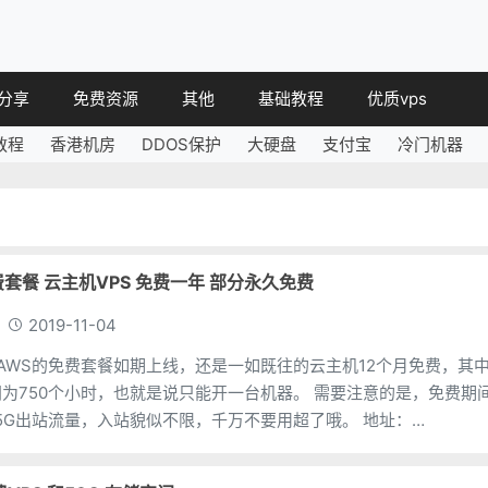
分享
免费资源
其他
基础教程
优质vps
教程
香港机房
DDOS保护
大硬盘
支付宝
冷门机器
教程
免费空间
简讯
教程
免费域名
 教程
免费VPS
教程
其他免费
费套餐 云主机VPS 免费一年 部分永久免费
2019-11-04
逊AWS的免费套餐如期上线，还是一如既往的云主机12个月免费，其
0个小时，也就是说只能开一台机器。 需要注意的是，免费期间
G出站流量，入站貌似不限，千万不要用超了哦。 地址：