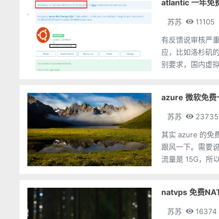
atlantic 一
苏苏
11105
有反馈说审核严重不好通过，有几点需
应，比如洛杉矶的IP，地址也要洛杉矶 3
别要求，国内虚
azure 微软免
苏苏
23735
其实 azure
跟风一下。需要说
流量是 15G，
证，但是 azur
natvps 免费N
苏苏
16374