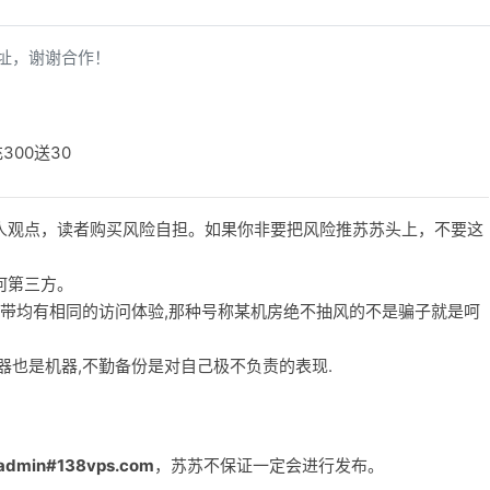
址，谢谢合作！
充300送30
人观点，读者购买风险自担。如果你非要把风险推苏苏头上，不要这
何第三方。
宽带均有相同的访问体验,那种号称某机房绝不抽风的不是骗子就是呵
务器也是机器,不勤备份是对自己极不负责的表现.
admin#138vps.com
，苏苏不保证一定会进行发布。