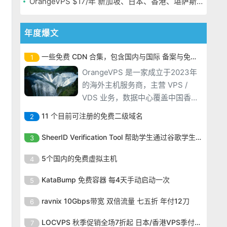
OrangeVPS $17/年 新加坡、日本、香港、堪萨斯机房
年度爆文
一些免费 CDN 合集，包含国内与国际 备案与免备案
1
OrangeVPS 是一家成立于2023年
的海外主机服务商，主营 VPS /
VDS 业务，数据中心覆盖中国香
港、新加坡、日本、美国堪萨斯与
11 个目前可注册的免费二级域名
2
洛杉矶等多个地区。其 VPS 产品基
OrangeVPS 是一家成立于2023年
于 KVM 虚拟化架构，配备 NVMe
SheerID Verification Tool 帮助学生通过谷歌学生计划免费获得 Gemini Advanced
3
的海外主机服务商，主营 VPS /
SSD 固态硬盘，主要分为亚洲和美
OrangeVPS 是一家成立于2023年
VDS 业务，数据中心覆盖中国香
5个国内的免费虚拟主机
4
国两大系列。亚洲 VPS 月付低至 6
的海外主机服务商，主营 VPS /
港、新加坡、日本、美国堪萨斯与
美元，美国
OrangeVPS 是一家成立于2023年
VDS 业务，数据中心覆盖中国香
KataBump 免费容器 每4天手动启动一次
5
洛杉矶等多个地区。其 VPS 产品基
的海外主机服务商，主营 VPS /
港、新加坡、日本、美国堪萨斯与
于 KVM 虚拟化架构，配备 NVMe
OrangeVPS 是一家成立于2023年
VDS 业务，数据中心覆盖中国香
ravnix 10Gbps带宽 双倍流量 七五折 年付12刀
6
洛杉矶等多个地区。其 VPS 产品基
SSD 固态硬盘，主要分为亚洲和美
的海外主机服务商，主营 VPS /
港、新加坡、日本、美国堪萨斯与
于 KVM 虚拟化架构，配备 NVMe
OrangeVPS 是一家成立于2023年
国两大系列。亚洲 VPS 月付低至 6
VDS 业务，数据中心覆盖中国香
LOCVPS 秋季促销全场7折起 日本/香港VPS季付63元
7
洛杉矶等多个地区。其 VPS 产品基