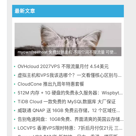
最新文章
myownfreehost 免费分销主机 不限空间不限流量 可使用免费域名申请
OVHcloud 2027VPS 不限流量月付 4.54美元
虚拟主机和VPS我该选哪个？一文看懂核心区别与选择指南
CloudCone 推出九周年特惠套餐
512M 内存 + 1G 硬盘的免费永久服务器：Wispbyte 上手
TiDB Cloud 一款免费的 MySQL数据库 大厂保证
威联通 QNAP 送 16GB 免费云存储，12 个区域任选，邮箱注册即可
告别龟速网盘：10GB免费、界面清爽的英国云存储Icedrive体验
LOCVPS 香港VPS限时特惠：7折后月付仅21元 三网优化BGP线路 可选原生IP