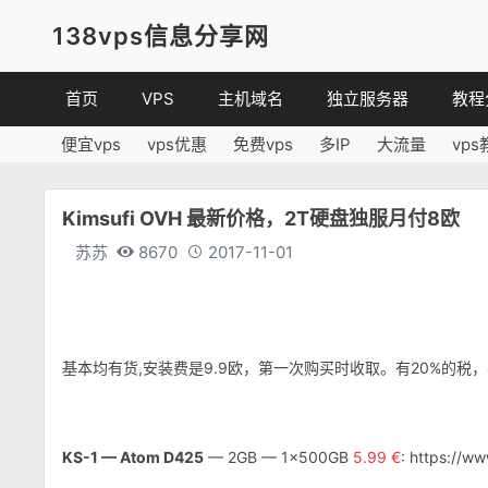
138vps信息分享网
首页
VPS
主机域名
独立服务器
教程
便宜vps
vps优惠
免费vps
多IP
大流量
vps
VPS优惠
域名
VPS
便宜VPS
虚拟主机
建站
Kimsufi OVH 最新价格，2T硬盘独服月付8欧
VPS评测
linux
苏苏
8670
2017-11-01
其他
基本均有货,安装费是9.9欧，第一次购买时收取。有20%的
KS-1 — Atom D425
— 2GB — 1x500GB
5.99 €
: https://w