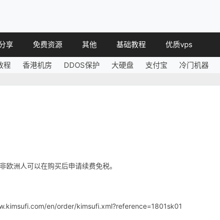
分享
免费资源
其他
基础教程
优质vps
教程
香港机房
DDOS保护
大硬盘
支付宝
冷门机器
教程
免费空间
简讯
教程
免费域名
 教程
免费VPS
教程
其他免费
税，非欧洲人可以在购买后申请续费免税。
ww.kimsufi.com/en/order/kimsufi.xml?reference=1801sk01