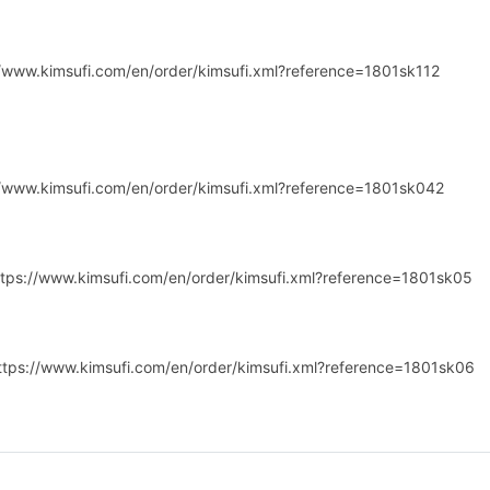
://www.kimsufi.com/en/order/kimsufi.xml?reference=1801sk112
://www.kimsufi.com/en/order/kimsufi.xml?reference=1801sk042
ttps://www.kimsufi.com/en/order/kimsufi.xml?reference=1801sk05
tps://www.kimsufi.com/en/order/kimsufi.xml?reference=1801sk06