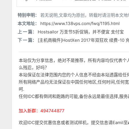
特别申明：
若无说明,文章均为原创，转载时请注明本文地
本文地址：
https://www.138vps.com/fwq/1195.html
上 一 篇：
Hostsailor 万圣节5折促销，并不便宜 支付宝
下 一 篇：
[主机商稿件]HostXen 2017年双狂欢 续费-10 
本站仅为分享信息，绝对不是推荐，所有内容均仅代表个
么残忍，好吗？
本站保证在法律范围内您的个人信息不经由本站透露给任
所有网络产品均无法保证在中国任何地区,任何时间,任何
呵.
任何IDC都有倒闭和跑路的可能,备份永远是最佳选择,服
加入新群：494744877
欢迎IDC提交优惠信息或者测试样机，提交信息请Eamil至