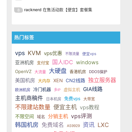
SSD 固态硬盘，主要分为亚洲和美
的海外主机服务商，主营 VPS /
美元，美国
港、新加坡、日本、美国堪萨斯与
于 KVM 虚拟化架构，配备 NVMe
OrangeVPS 是一家成立于2023年
国两大系列。亚洲 VPS 月付低至 6
VDS 业务，数据中心覆盖中国香
racknerd 在售活动款【便宜】套餐集
8
洛杉矶等多个地区。其 VPS 产品基
SSD 固态硬盘，主要分为亚洲和美
的海外主机服务商，主营 VPS /
美元，美国
港、新加坡、日本、美国堪萨斯与
于 KVM 虚拟化架构，配备 NVMe
OrangeVPS 是一家成立于2023年
国两大系列。亚洲 VPS 月付低至 6
VDS 业务，数据中心覆盖中国香
洛杉矶等多个地区。其 VPS 产品基
SSD 固态硬盘，主要分为亚洲和美
的海外主机服务商，主营 VPS /
美元，美国
港、新加坡、日本、美国堪萨斯与
于 KVM 虚拟化架构，配备 NVMe
国两大系列。亚洲 VPS 月付低至 6
VDS 业务，数据中心覆盖中国香
洛杉矶等多个地区。其 VPS 产品基
热门标签
SSD 固态硬盘，主要分为亚洲和美
美元，美国
港、新加坡、日本、美国堪萨斯与
于 KVM 虚拟化架构，配备 NVMe
国两大系列。亚洲 VPS 月付低至 6
洛杉矶等多个地区。其 VPS 产品基
SSD 固态硬盘，主要分为亚洲和美
vps
KVM
美元，美国
vps优惠
便宜vps
不限流量
于 KVM 虚拟化架构，配备 NVMe
国两大系列。亚洲 VPS 月付低至 6
国人IDC
windows
亚洲机房
支付宝
SSD 固态硬盘，主要分为亚洲和美
美元，美国
国两大系列。亚洲 VPS 月付低至 6
大硬盘
OpenVZ
香港机房
大流量
DDOS保护
美元，美国
独立服务器
美国机房
XEN
CN2线路
大内存
GIA线路
冷门机器
虚拟主机
欧洲机房
多IP
主机商稿件
免费vps
日本机房
大带宽
不限建站数量
便宜主机
vps教程
vps评测
不限空间
分销主机
域名
韩国机房
资讯
LXC
免费域名
AS9929