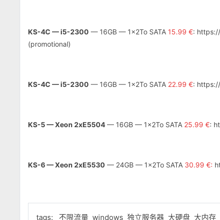
KS-4C — i5-2300
— 16GB — 1x2To SATA
15.99 €
: https
(promotional)
KS-4C — i5-2300
— 16GB — 1x2To SATA
22.99 €
: https
KS-5 — Xeon 2xE5504
— 16GB — 1x2To SATA
25.99 €
: h
KS-6 — Xeon 2xE5530
— 24GB — 1x2To SATA
30.99 €:
ht
tags:
不限流量
windows
独立服务器
大硬盘
大内存