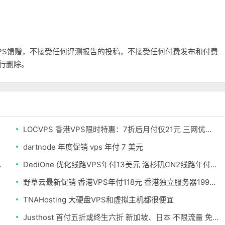
和VPS馈赠，不接受任何评测报告的投稿，不接受任何付费发布和付费
自行删除。
LOCVPS 香港VPS限时特惠：7折后月付仅21元 三网优化BGP线路 可选原生IP
dartnode 年度促销 vps 年付 7 美元
20美元 不限流量
DediOne 优化线路VPS年付13美元 洛杉矶CN2线路年付59美元
野草云最新促销 香港VPS年付118元 香港独立服务器199元/月
TNAHosting 大硬盘VPS和虚拟主机都很便宜
Justhost 首付五折或终生六折 新加坡、日本 不限流量 免费换机房