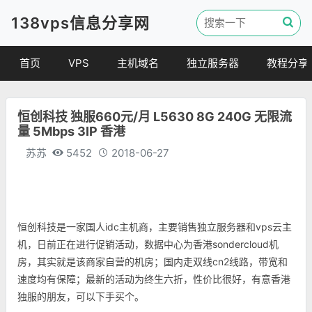
138vps信息分享网
首页
VPS
主机域名
独立服务器
教程分享
VPS优惠
域名
VPS教程
恒创科技 独服660元/月 L5630 8G 240G 无限流
便宜VPS
虚拟主机
建站教程
量 5Mbps 3IP 香港
VPS评测
linux 教程
苏苏
5452
2018-06-27
其他教程
恒创科技是一家国人idc主机商，主要销售独立服务器和vps云主
机，日前正在进行促销活动，数据中心为香港sondercloud机
房，其实就是该商家自营的机房；国内走双线cn2线路，带宽和
速度均有保障；最新的活动为终生六折，性价比很好，有意香港
独服的朋友，可以下手买个。