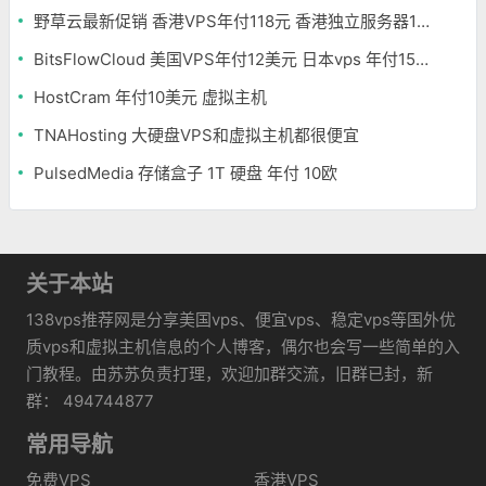
野草云最新促销 香港VPS年付118元 香港独立服务器199元/月
BitsFlowCloud 美国VPS年付12美元 日本vps 年付15美元
HostCram 年付10美元 虚拟主机
TNAHosting 大硬盘VPS和虚拟主机都很便宜
PulsedMedia 存储盒子 1T 硬盘 年付 10欧
关于本站
138vps推荐网是分享美国vps、便宜vps、稳定vps等国外优
质vps和虚拟主机信息的个人博客，偶尔也会写一些简单的入
门教程。由苏苏负责打理，欢迎加群交流，旧群已封，新
群： 494744877
常用导航
免费VPS
香港VPS