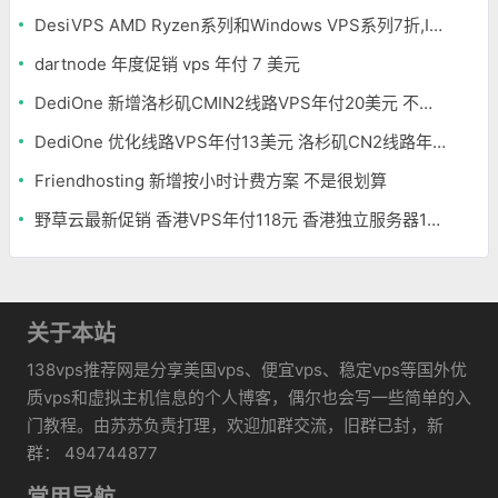
DesiVPS AMD Ryzen系列和Windows VPS系列7折,Intel系列年付11.6美元
dartnode 年度促销 vps 年付 7 美元
DediOne 新增洛杉矶CMIN2线路VPS年付20美元 不限流量
DediOne 优化线路VPS年付13美元 洛杉矶CN2线路年付59美元
Friendhosting 新增按小时计费方案 不是很划算
野草云最新促销 香港VPS年付118元 香港独立服务器199元/月
关于本站
138vps推荐网是分享美国vps、便宜vps、稳定vps等国外优
质vps和虚拟主机信息的个人博客，偶尔也会写一些简单的入
门教程。由苏苏负责打理，欢迎加群交流，旧群已封，新
群： 494744877