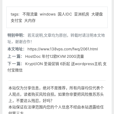
tags:
不限流量
windows
国人IDC
亚洲机房
大硬盘
支付宝
大内存
特别申明：
若无说明,文章均为原创，转载时请注明本文地
址，谢谢合作！
本文地址：
https://www.138vps.com/fwq/2061.html
上 一 篇：
HostDoc 年付12欧KVM 200G流量
下 一 篇：
Krypt/iON 圣诞促销 6折起 送wordpress主机 支
付宝微信
本站仅为分享信息，绝对不是推荐，所有内容均仅代表个
人观点，读者购买风险自担。如果你非要把风险推苏苏头
上，不要这么残忍，好吗？
本站保证在法律范围内您的个人信息不经由本站透露给任
何第三方。