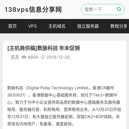
138vps信息分享网
首页
VPS
主机域名
独立服务器
教程分享
VPS优惠
域名
VPS教程
[主机商供稿]数脉科技 年末促销
便宜VPS
虚拟主机
建站教程
苏苏
4604
2019-12-20
VPS评测
linux 教程
其他教程
数脉科技（Digital Pulse Technology Limited，香港CR编号
2830621），香港数据中心基础服务商，依托于Tier3+数据中
心，致力于为中小企业提供高品质的数据中心基础服务及服务器
租用、服务器托管、机柜租用、宽带租用业务。从12月20日开始
至12月31日，有大量独立服务器促销，双程CN2+BGP线路，非
常适合内地用户，免备案，速度超快。