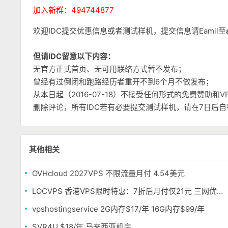
加入新群：494744877
欢迎IDC提交优惠信息或者测试样机，提交信息请Eamil至
但请IDC留意以下内容：
无官方正式首页、无可用联络方式暂不发布；
曾经有过倒闭和跑路经历者重开不到6个月不做发布；
从本日起（2016-07-18）不接受任何形式的免费赞助
删除评论，所有IDC若有必要提交测试样机，请在7日后
其他相关
OVHcloud 2027VPS 不限流量月付 4.54美元
LOCVPS 香港VPS限时特惠：7折后月付仅21元 三网优化BGP线路 可选原生IP
vpshostingservice 2G内存$17/年 16G内存$99/年
SVR4U $18/年 马来西亚机房