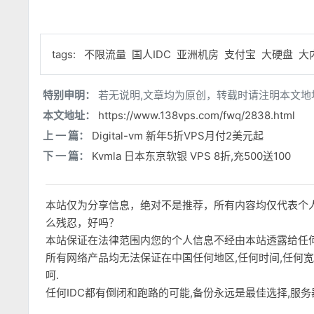
tags:
不限流量
国人IDC
亚洲机房
支付宝
大硬盘
大
特别申明：
若无说明,文章均为原创，转载时请注明本文地
本文地址：
https://www.138vps.com/fwq/2838.html
上 一 篇：
Digital-vm 新年5折VPS月付2美元起
下 一 篇：
Kvmla 日本东京软银 VPS 8折,充500送100
本站仅为分享信息，绝对不是推荐，所有内容均仅代表个
么残忍，好吗？
本站保证在法律范围内您的个人信息不经由本站透露给任
所有网络产品均无法保证在中国任何地区,任何时间,任何
呵.
任何IDC都有倒闭和跑路的可能,备份永远是最佳选择,服