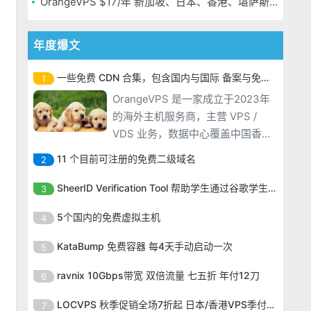
OrangeVPS $17/年 新加坡、日本、香港、堪萨斯机房
年度爆文
一些免费 CDN 合集，包含国内与国际 备案与免备案
1
OrangeVPS 是一家成立于2023年
的海外主机服务商，主营 VPS /
VDS 业务，数据中心覆盖中国香
港、新加坡、日本、美国堪萨斯与
11 个目前可注册的免费二级域名
2
洛杉矶等多个地区。其 VPS 产品基
OrangeVPS 是一家成立于2023年
于 KVM 虚拟化架构，配备 NVMe
SheerID Verification Tool 帮助学生通过谷歌学生计划免费获得 Gemini Advanced
3
的海外主机服务商，主营 VPS /
SSD 固态硬盘，主要分为亚洲和美
OrangeVPS 是一家成立于2023年
VDS 业务，数据中心覆盖中国香
5个国内的免费虚拟主机
4
国两大系列。亚洲 VPS 月付低至 6
的海外主机服务商，主营 VPS /
港、新加坡、日本、美国堪萨斯与
美元，美国
OrangeVPS 是一家成立于2023年
VDS 业务，数据中心覆盖中国香
KataBump 免费容器 每4天手动启动一次
5
洛杉矶等多个地区。其 VPS 产品基
的海外主机服务商，主营 VPS /
港、新加坡、日本、美国堪萨斯与
于 KVM 虚拟化架构，配备 NVMe
OrangeVPS 是一家成立于2023年
VDS 业务，数据中心覆盖中国香
ravnix 10Gbps带宽 双倍流量 七五折 年付12刀
6
洛杉矶等多个地区。其 VPS 产品基
SSD 固态硬盘，主要分为亚洲和美
的海外主机服务商，主营 VPS /
港、新加坡、日本、美国堪萨斯与
于 KVM 虚拟化架构，配备 NVMe
OrangeVPS 是一家成立于2023年
国两大系列。亚洲 VPS 月付低至 6
VDS 业务，数据中心覆盖中国香
LOCVPS 秋季促销全场7折起 日本/香港VPS季付63元
7
洛杉矶等多个地区。其 VPS 产品基