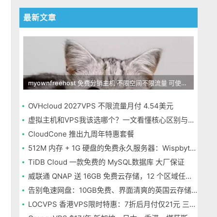
最新文章
myownfreehost 免费分销主机 不限空间不限流量 可使用免费域名申请
OVHcloud 2027VPS 不限流量月付 4.54美元
虚拟主机和VPS我该选哪个？一文看懂核心区别与选择指南
CloudCone 推出九周年特惠套餐
512M 内存 + 1G 硬盘的免费永久服务器：Wispbyte 上手
TiDB Cloud 一款免费的 MySQL数据库 大厂保证
威联通 QNAP 送 16GB 免费云存储，12 个区域任选，邮箱注册即可
告别龟速网盘：10GB免费、界面清爽的英国云存储Icedrive体验
LOCVPS 香港VPS限时特惠：7折后月付仅21元 三网优化BGP线路 可选原生IP