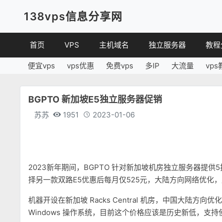
138vps信息分享网
首页
VPS
主机域名
独立服务器
教程
便宜vps
vps优惠
免费vps
多IP
大流量
vps
VPS优惠
域名
VPS
便宜VPS
虚拟主机
建站
BGPTO 新加坡E5独立服务器促销
VPS评测
linux
苏苏
1951
2023-01-06
其他
2023新年期间，BGPTO 针对新加坡机房独立服务器提供5
择另一款双路E5优惠后每月仅525元，大陆方向网络优化，默
机器开设在新加坡 Racks Central 机房，中国大陆方
Windows 操作系统，目前这个价格应该是历史新低，支持