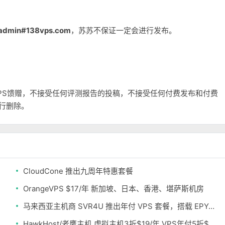
admin#138vps.com
，苏苏不保证一定会进行发布。
和VPS馈赠，不接受任何评测报告的投稿，不接受任何付费发布和付费
自行删除。
CloudCone 推出九周年特惠套餐
OrangeVPS $17/年 新加坡、日本、香港、堪萨斯机房
马来西亚主机商 SVR4U 推出年付 VPS 套餐，搭载 EPYC/至强铂金，支持支付宝
HawkHost/老鹰主机 虚拟主机3折$19/年 VPS年付5折$25/年