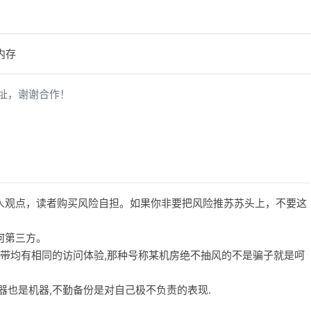
内存
址，谢谢合作！
人观点，读者购买风险自担。如果你非要把风险推苏苏头上，不要这
何第三方。
宽带均有相同的访问体验,那种号称某机房绝不抽风的不是骗子就是呵
务器也是机器,不勤备份是对自己极不负责的表现.