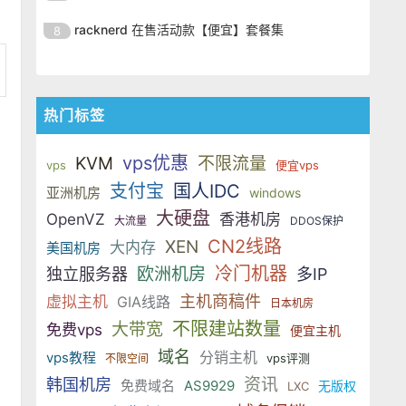
SSD 固态硬盘，主要分为亚洲和美
的海外主机服务商，主营 VPS /
美元，美国
港、新加坡、日本、美国堪萨斯与
于 KVM 虚拟化架构，配备 NVMe
OrangeVPS 是一家成立于2023年
国两大系列。亚洲 VPS 月付低至 6
VDS 业务，数据中心覆盖中国香
racknerd 在售活动款【便宜】套餐集
8
洛杉矶等多个地区。其 VPS 产品基
SSD 固态硬盘，主要分为亚洲和美
的海外主机服务商，主营 VPS /
美元，美国
港、新加坡、日本、美国堪萨斯与
于 KVM 虚拟化架构，配备 NVMe
OrangeVPS 是一家成立于2023年
国两大系列。亚洲 VPS 月付低至 6
VDS 业务，数据中心覆盖中国香
洛杉矶等多个地区。其 VPS 产品基
SSD 固态硬盘，主要分为亚洲和美
的海外主机服务商，主营 VPS /
美元，美国
港、新加坡、日本、美国堪萨斯与
于 KVM 虚拟化架构，配备 NVMe
国两大系列。亚洲 VPS 月付低至 6
VDS 业务，数据中心覆盖中国香
洛杉矶等多个地区。其 VPS 产品基
热门标签
SSD 固态硬盘，主要分为亚洲和美
美元，美国
港、新加坡、日本、美国堪萨斯与
于 KVM 虚拟化架构，配备 NVMe
国两大系列。亚洲 VPS 月付低至 6
洛杉矶等多个地区。其 VPS 产品基
SSD 固态硬盘，主要分为亚洲和美
vps优惠
KVM
不限流量
美元，美国
vps
便宜vps
于 KVM 虚拟化架构，配备 NVMe
国两大系列。亚洲 VPS 月付低至 6
支付宝
国人IDC
亚洲机房
SSD 固态硬盘，主要分为亚洲和美
windows
美元，美国
国两大系列。亚洲 VPS 月付低至 6
大硬盘
OpenVZ
香港机房
大流量
DDOS保护
美元，美国
CN2线路
XEN
大内存
美国机房
冷门机器
欧洲机房
独立服务器
多IP
主机商稿件
虚拟主机
GIA线路
日本机房
不限建站数量
大带宽
免费vps
便宜主机
域名
分销主机
vps教程
vps评测
不限空间
资讯
韩国机房
免费域名
AS9929
无版权
LXC