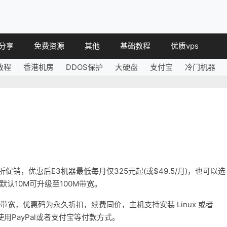
分享
免费资源
其他
基础教程
优质vps
教程
香港机房
DDOS保护
大硬盘
支付宝
冷门机器
教程
免费空间
简讯
教程
免费域名
 教程
免费VPS
教程
其他免费
折促销，优惠后E3机器最低每月仅325元起(或$49.5/月)，也可以选
认10M可升级至100M带宽。
向优化带宽，优惠码为永久折扣，续费同价，主机支持安装 Linux 或者
使用PayPal或者支付宝等付款方式。