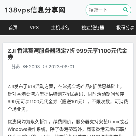
138vps信息分享网
首页
VPS
主机域名
独立服务器
教程分享
VPS优惠
域名
VPS教程
ZJI 香港葵湾服务器限定7折 999元享1100元代金
便宜VPS
虚拟主机
建站教程
券
VPS评测
linux 教程
苏苏
2093
2023-06-01
其他教程
ZJI发布了618活动方案，在常规全场产品8折优惠基础上，
针对香港葵湾六型提供特别7折优惠码，同时活动期间预存
999元可享1100元代金券（赠送101元），不限次数，可消费
全场业务。
优惠码均为永久折扣，续费同价，服务器支持安装Linux或者
Windows操作系统，除了香港葵湾外，商家香港云地/邦联/