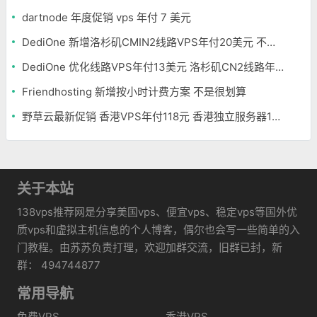
dartnode 年度促销 vps 年付 7 美元
DediOne 新增洛杉矶CMIN2线路VPS年付20美元 不限流量
DediOne 优化线路VPS年付13美元 洛杉矶CN2线路年付59美元
Friendhosting 新增按小时计费方案 不是很划算
野草云最新促销 香港VPS年付118元 香港独立服务器199元/月
关于本站
138vps推荐网是分享美国vps、便宜vps、稳定vps等国外优
质vps和虚拟主机信息的个人博客，偶尔也会写一些简单的入
门教程。由苏苏负责打理，欢迎加群交流，旧群已封，新
群： 494744877
常用导航
免费VPS
香港VPS