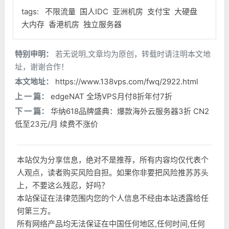
tags:
不限流量
国人IDC
亚洲机房
支付宝
大硬盘
大内存
香港机房
独立服务器
特别申明：
若无说明,文章均为原创，转载时请注明本文地
址，谢谢合作！
本文地址：
https://www.138vps.com/fwq/2922.html
上 一 篇：
edgeNAT 全场VPS月付8折年付7折
下 一 篇：
华纳618品牌盛典：爆款海外云服务器3折 CN2
低至23元/月 续费不涨价
本站仅为分享信息，绝对不是推荐，所有内容均仅代表个
人观点，读者购买风险自担。如果你非要把风险推苏苏头
上，不要这么残忍，好吗？
本站保证在法律范围内您的个人信息不经由本站透露给任
何第三方。
所有网络产品均无法保证在中国任何地区,任何时间,任何