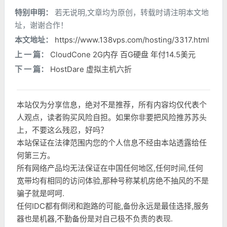
特别申明：
若无说明,文章均为原创，转载时请注明本文地
址，谢谢合作！
本文地址：
https://www.138vps.com/hosting/3317.html
上 一 篇：
CloudCone 2G内存 百G硬盘 年付14.5美元
下 一 篇：
HostDare 虚拟主机六折
本站仅为分享信息，绝对不是推荐，所有内容均仅代表个
人观点，读者购买风险自担。如果你非要把风险推苏苏头
上，不要这么残忍，好吗？
本站保证在法律范围内您的个人信息不经由本站透露给任
何第三方。
所有网络产品均无法保证在中国任何地区,任何时间,任何
宽带均有相同的访问体验,那种号称某机房绝不抽风的不是
骗子就是呵呵.
任何IDC都有倒闭和跑路的可能,备份永远是最佳选择,服务
器也是机器,不勤备份是对自己极不负责的表现.