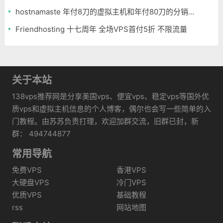
hostnamaste 年付8刀的虚拟主机和年付80刀的分销主机
Friendhosting 十七周年 全场VPS首付5折 不限流量
关于本站
138vps推荐网是分享美国vps、便宜vps、稳定vps等国外优
质vps和虚拟主机信息的个人博客，偶尔也会写一些简单的入
门教程。由苏苏负责打理，欢迎加群交流，旧群已封，新
群： 494744877
常用导航
免费VPS
香港VPS
大硬盘VPS
冷门VPS
优质VPS
基础教程
rss
网站地图