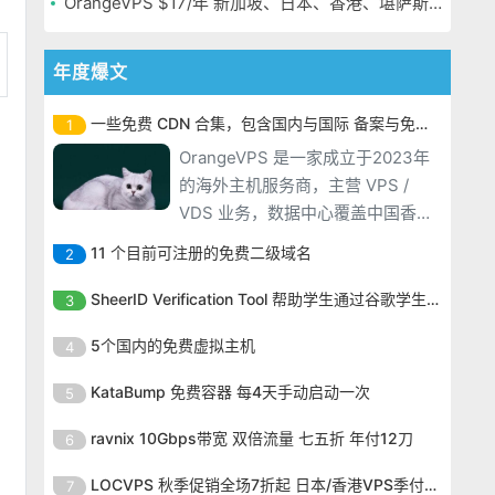
OrangeVPS $17/年 新加坡、日本、香港、堪萨斯机房
年度爆文
一些免费 CDN 合集，包含国内与国际 备案与免备案
1
OrangeVPS 是一家成立于2023年
的海外主机服务商，主营 VPS /
VDS 业务，数据中心覆盖中国香
港、新加坡、日本、美国堪萨斯与
11 个目前可注册的免费二级域名
2
洛杉矶等多个地区。其 VPS 产品基
OrangeVPS 是一家成立于2023年
于 KVM 虚拟化架构，配备 NVMe
SheerID Verification Tool 帮助学生通过谷歌学生计划免费获得 Gemini Advanced
3
的海外主机服务商，主营 VPS /
SSD 固态硬盘，主要分为亚洲和美
OrangeVPS 是一家成立于2023年
VDS 业务，数据中心覆盖中国香
5个国内的免费虚拟主机
4
国两大系列。亚洲 VPS 月付低至 6
的海外主机服务商，主营 VPS /
港、新加坡、日本、美国堪萨斯与
美元，美国
OrangeVPS 是一家成立于2023年
VDS 业务，数据中心覆盖中国香
KataBump 免费容器 每4天手动启动一次
5
洛杉矶等多个地区。其 VPS 产品基
的海外主机服务商，主营 VPS /
港、新加坡、日本、美国堪萨斯与
于 KVM 虚拟化架构，配备 NVMe
OrangeVPS 是一家成立于2023年
VDS 业务，数据中心覆盖中国香
ravnix 10Gbps带宽 双倍流量 七五折 年付12刀
6
洛杉矶等多个地区。其 VPS 产品基
SSD 固态硬盘，主要分为亚洲和美
的海外主机服务商，主营 VPS /
港、新加坡、日本、美国堪萨斯与
于 KVM 虚拟化架构，配备 NVMe
OrangeVPS 是一家成立于2023年
国两大系列。亚洲 VPS 月付低至 6
VDS 业务，数据中心覆盖中国香
LOCVPS 秋季促销全场7折起 日本/香港VPS季付63元
7
洛杉矶等多个地区。其 VPS 产品基