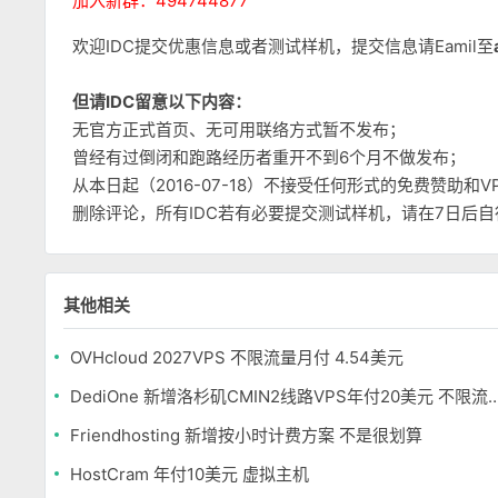
加入新群：494744877
欢迎IDC提交优惠信息或者测试样机，提交信息请Eamil至
但请IDC留意以下内容：
无官方正式首页、无可用联络方式暂不发布；
曾经有过倒闭和跑路经历者重开不到6个月不做发布；
从本日起（2016-07-18）不接受任何形式的免费赞助
删除评论，所有IDC若有必要提交测试样机，请在7日后
其他相关
OVHcloud 2027VPS 不限流量月付 4.54美元
DediOne 新增洛杉矶CMIN2线路VPS年付
Friendhosting 新增按小时计费方案 不是很划算
HostCram 年付10美元 虚拟主机