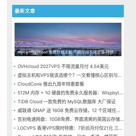
最新文章
myownfreehost 免费分销主机 不限空间不限流量 可使用免费域名申请
OVHcloud 2027VPS 不限流量月付 4.54美元
虚拟主机和VPS我该选哪个？一文看懂核心区别与选择指南
CloudCone 推出九周年特惠套餐
512M 内存 + 1G 硬盘的免费永久服务器：Wispbyte 上手
TiDB Cloud 一款免费的 MySQL数据库 大厂保证
威联通 QNAP 送 16GB 免费云存储，12 个区域任选，邮箱注册即可
告别龟速网盘：10GB免费、界面清爽的英国云存储Icedrive体验
LOCVPS 香港VPS限时特惠：7折后月付仅21元 三网优化BGP线路 可选原生IP