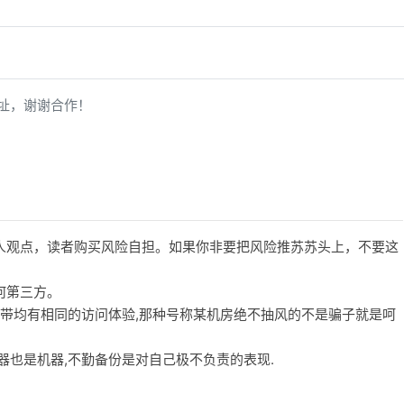
址，谢谢合作！
人观点，读者购买风险自担。如果你非要把风险推苏苏头上，不要这
何第三方。
宽带均有相同的访问体验,那种号称某机房绝不抽风的不是骗子就是呵
务器也是机器,不勤备份是对自己极不负责的表现.