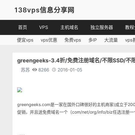
138vps信息分享网
首页
VPS
主机域名
独立服务器
教程
便宜vps
vps优惠
免费vps
多IP
大流量
vps
VPS优惠
域名
VPS
便宜VPS
虚拟主机
建站
greengeeks-3.4折/免费注册域名/不限SSD/
VPS评测
linux
苏苏
8266
2016-01-05
其他
greengeeks.com是一家在国外口碑很好的主机商家(成立于
促销，并且送免费域名一个（com/net/org/info/biz任