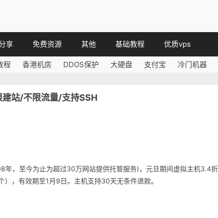
分享
免费资源
其他
基础教程
优质vps
教程
香港机房
DDOS保护
大硬盘
支付宝
冷门机器
教程
免费空间
简讯
教程
免费域名
不限建站/不限流量/支持SSH
 教程
免费VPS
教程
其他免费
2008年，至今为止为超过30万网站提供托管服务)，元旦期间虚拟主机3.4折
选注册一个），有效期至1月9日。主机支持30天无条件退款。