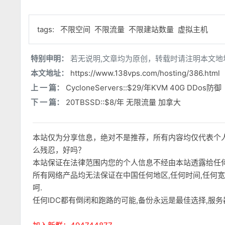
tags:
不限空间
不限流量
不限建站数量
虚拟主机
特别申明：
若无说明,文章均为原创，转载时请注明本文地
本文地址：
https://www.138vps.com/hosting/386.html
上 一 篇：
CycloneServers::$29/年KVM 40G DDos防御
下 一 篇：
20TBSSD::$8/年 无限流量 加拿大
本站仅为分享信息，绝对不是推荐，所有内容均仅代表个
么残忍，好吗？
本站保证在法律范围内您的个人信息不经由本站透露给任
所有网络产品均无法保证在中国任何地区,任何时间,任何
呵.
任何IDC都有倒闭和跑路的可能,备份永远是最佳选择,服