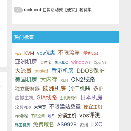
SSD 固态硬盘，主要分为亚洲和美
的海外主机服务商，主营 VPS /
美元，美国
港、新加坡、日本、美国堪萨斯与
于 KVM 虚拟化架构，配备 NVMe
OrangeVPS 是一家成立于2023年
国两大系列。亚洲 VPS 月付低至 6
VDS 业务，数据中心覆盖中国香
racknerd 在售活动款【便宜】套餐集
8
洛杉矶等多个地区。其 VPS 产品基
SSD 固态硬盘，主要分为亚洲和美
的海外主机服务商，主营 VPS /
美元，美国
港、新加坡、日本、美国堪萨斯与
于 KVM 虚拟化架构，配备 NVMe
OrangeVPS 是一家成立于2023年
国两大系列。亚洲 VPS 月付低至 6
VDS 业务，数据中心覆盖中国香
洛杉矶等多个地区。其 VPS 产品基
SSD 固态硬盘，主要分为亚洲和美
的海外主机服务商，主营 VPS /
美元，美国
港、新加坡、日本、美国堪萨斯与
于 KVM 虚拟化架构，配备 NVMe
国两大系列。亚洲 VPS 月付低至 6
VDS 业务，数据中心覆盖中国香
洛杉矶等多个地区。其 VPS 产品基
热门标签
SSD 固态硬盘，主要分为亚洲和美
美元，美国
港、新加坡、日本、美国堪萨斯与
于 KVM 虚拟化架构，配备 NVMe
国两大系列。亚洲 VPS 月付低至 6
洛杉矶等多个地区。其 VPS 产品基
SSD 固态硬盘，主要分为亚洲和美
不限流量
美元，美国
vps优惠
KVM
便宜vps
vps
于 KVM 虚拟化架构，配备 NVMe
国两大系列。亚洲 VPS 月付低至 6
亚洲机房
windows
SSD 固态硬盘，主要分为亚洲和美
支付宝
国人IDC
OpenVZ
美元，美国
国两大系列。亚洲 VPS 月付低至 6
DDOS保护
大流量
香港机房
大硬盘
美元，美国
大内存
CN2线路
美国机房
XEN
欧洲机房
多IP
冷门机器
独立服务器
GIA线路
日本机房
虚拟主机
主机商稿件
不限建站数量
便宜主机
免费vps
大带宽
vps评测
分销主机
vps教程
不限空间
域名
LXC
免费域名
AS9929
资讯
韩国机房