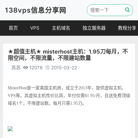
138vps信息分享网
首页
VPS
主机域名
独立服务器
教程分享
VPS优惠
域名
VPS教程
★超值主机★ misterhost主机：1.95刀每月，不
便宜VPS
虚拟主机
建站教程
限空间，不限流量，不限建站数量
VPS评测
linux 教程
苏苏
12078
2015-03-22
其他教程
MisterHost是一家美国主机商，成立于2013年，提供虚拟主机、
VPS等。其虚拟主机性价比高，年付仅需$1.95/月，且送免费顶级
域名1个，不限建站数。每月只需1.95刀。