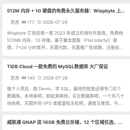
DC4 机房（目测）。CPU：1个内存：1G硬盘：25G SSD流
512M 内存 + 1G 硬盘的免费永久服务器：Wispbyte 上手
量：
苏苏
177
2026-07-29
Wispbyte 它背后是一家 2023 年成立的海外托管商，免费档
512MB 内存、1G 存储，基于翼龙面板（Pterodactyl）管
理，7×24 小时常开，无需付款、无需看广告续期。注册后你
能拿到一台这样的小机器：512MB 内存 + 1GB 硬盘每个账号
限 1 台免费服务器后台是翼龙面板，
TiDB Cloud 一款免费的 MySQL数据库 大厂保证
苏苏
140
2026-07-28
做个人项目、跑 Demo、学 SQL，最烦的就是还得专门买个
数据库。本地装吧，卸起来麻烦；买云数据库吧，一个月几十
块肉疼。买国外的 VPS 或者虚拟主机吧，速度又难受。今天
苏苏分享一个国外大厂免费 MySQL数据库，非常好用。地
址：https://tidbcloud.com/free-trial/P
威联通 QNAP 送 16GB 免费云存储，12 个区域任选，邮箱注册即可