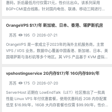
惠码，折后最低月付仅需21元，性价比出众。该系列采用
BGP+CMI混合线路，针对国内电信、联通、移动三网进行专
项优化，最高可享500Mbps大带宽，并支持选购原生IP，满
足跨境业务对IP纯净度的需求。LOCVPS深耕KVM虚拟化技
OrangeVPS $17/年 新加坡、日本、香港、堪萨斯机房
术，机房覆
苏苏
195
2026-07-21
OrangeVPS 是一家成立于2023年的海外主机服务商，主营
VPS / VDS 业务，数据中心覆盖中国香港、新加坡、日本、美
国堪萨斯与洛杉矶等多个地区。其 VPS 产品基于 KVM 虚拟
化架构，配备 NVMe SSD 固态硬盘，主要分为亚洲和美国两
大系列。亚洲 VPS 月付低至 6 美元，美国
vpshostingservice 2G内存$17/年 16G内存$99/年
苏苏
175
2026-07-20
ServerHost 近期在 LowEndTalk（LET）社区推出了一批高
性能 Linux VPS 年付优惠套餐，使用优惠码后 2GB 内存配置
低至 $16.99/年，16GB 大内存套餐也仅需 $99.99/年，性价
比非常突出。ServerHost 的 VPS 全部采用 KVM 虚拟化架