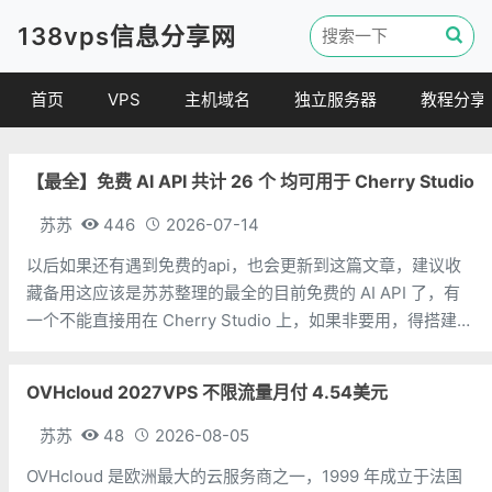
138vps信息分享网
首页
VPS
主机域名
独立服务器
教程分享
VPS优惠
域名
VPS教程
【最全】免费 AI API 共计 26 个 均可用于 Cherry Studio
便宜VPS
虚拟主机
建站教程
VPS评测
linux 教程
苏苏
446
2026-07-14
其他教程
以后如果还有遇到免费的api，也会更新到这篇文章，建议收
藏备用这应该是苏苏整理的最全的目前免费的 AI API 了，有
一个不能直接用在 Cherry Studio 上，如果非要用，得搭建中
转。排名不分先后，不分国内外，太多了，懒得一个个排了。
限制方面，苏苏知道的就写上，不一定对，不知道的就不写
OVHcloud 2027VPS 不限流量月付 4.54美元
了。免
苏苏
48
2026-08-05
OVHcloud 是欧洲最大的云服务商之一，1999 年成立于法国