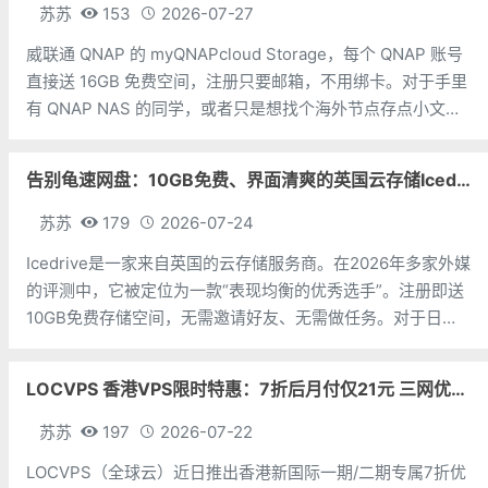
苏苏
153
2026-07-27
威联通 QNAP 的 myQNAPcloud Storage，每个 QNAP 账号
直接送 16GB 免费空间，注册只要邮箱，不用绑卡。对于手里
有 QNAP NAS 的同学，或者只是想找个海外节点存点小文件
的朋友，可以考虑一下。存储空间：16GB 免费，无试用期，
无隐藏费用注册方式：邮箱即可，无需双币
告别龟速网盘：10GB免费、界面清爽的英国云存储Icedrive体验
苏苏
179
2026-07-24
Icedrive是一家来自英国的云存储服务商。在2026年多家外媒
的评测中，它被定位为一款“表现均衡的优秀选手”。注册即送
10GB免费存储空间，无需邀请好友、无需做任务。对于日常
备份照片、文档和轻量级文件同步来说，勉强够用。Icedrive
的几个亮点：一是界面颜值高，好吧，这个确实是凑数的。二
LOCVPS 香港VPS限时特惠：7折后月付仅21元 三网优化BGP线路 可选原生IP
是上传
苏苏
197
2026-07-22
LOCVPS（全球云）近日推出香港新国际一期/二期专属7折优