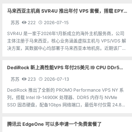
构，搭配
马来西亚主机商 SVR4U 推出年付 VPS 套餐，搭载 EPYC/至强铂金，支持支付宝
苏苏
222
2026-07-15
SVR4U 是一家于2026年1月新成立的海外主机服务商，公司
主体注册于马来西亚，核心业务涵盖虚拟主机与 VPS/VDS 解
决方案，其数据中心均部署于马来西亚本地机房。近期该厂商
上线了数款年付特惠 VPS 套餐，全系采用 KVM 虚拟化架
构，硬件配置上选用 AMD EPYC 或 Intel Xeon
DediRock 新上高性能VPS 年付25美元 I9 CPU DDr5内存 纽约机房
苏苏
223
2026-07-13
DediRock 推出了全新的 PROMO Performance VPS NY 系
列，搭载 Intel I9-14900K 处理器、DDR5 内存与 NVMe
SSD 固态硬盘，配备1Gbps 网络端口，最低年付仅需 24.88
美元，机房位于美国纽约。 CPU：1 核内存：2GB硬盘：
腾讯云 EdgeOne 可以多申请一个免费套餐了