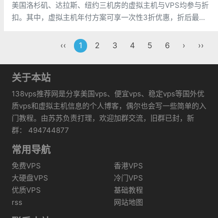
美国洛杉矶、达拉斯、纽约三机房的虚拟主机与VPS均参与折
扣。其中，虚拟主机年付方案可享一次性3折优惠，折后最低
仅需$18.78/年；VPS年付方案则可享一次性5折优惠，折后低
至$25/年。活动将于当地时间7月10日截止，支持支付宝、
‹‹
1
2
3
4
5
6
›
››
PayP
关于本站
138vps推荐网是分享美国vps、便宜vps、稳定vps等国外优
质vps和虚拟主机信息的个人博客，偶尔也会写一些简单的入
门教程。由苏苏负责打理，欢迎加群交流，旧群已封，新
群： 494744877
常用导航
免费VPS
香港VPS
大硬盘VPS
冷门VPS
优质VPS
基础教程
rss
网站地图