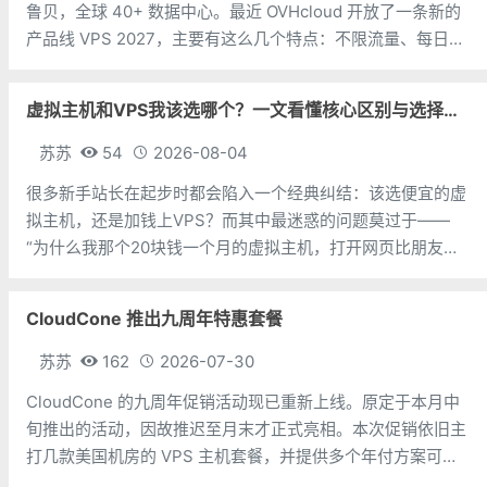
鲁贝，全球 40+ 数据中心。最近 OVHcloud 开放了一条新的
产品线 VPS 2027，主要有这么几个特点：不限流量、每日自
动备份（保留 24 小时）、Anti-DDoS 防护、一键升级但需要
注意的是亚太区有流量配额：孟买、新加
虚拟主机和VPS我该选哪个？一文看懂核心区别与选择指南
苏苏
54
2026-08-04
很多新手站长在起步时都会陷入一个经典纠结：该选便宜的虚
拟主机，还是加钱上VPS？而其中最迷惑的问题莫过于——
“为什么我那个20块钱一个月的虚拟主机，打开网页比朋友几
百块买的VPS还快？”今天苏苏就跟大家分析一下虚拟主机和
VPS的速度真相，以及到底该选谁。虚拟主机和VPS的区别虚
CloudCone 推出九周年特惠套餐
拟主机，就像你租了一个
苏苏
162
2026-07-30
CloudCone 的九周年促销活动现已重新上线。原定于本月中
旬推出的活动，因故推迟至月末才正式亮相。本次促销依旧主
打几款美国机房的 VPS 主机套餐，并提供多个年付方案可供
选择。值得注意的是，此次九周年活动中的年付套餐均部署于