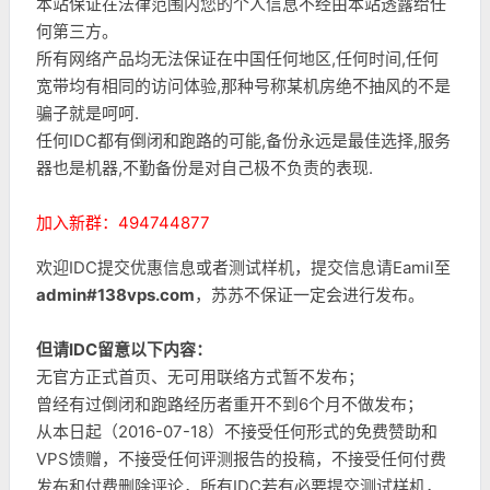
本站保证在法律范围内您的个人信息不经由本站透露给任
何第三方。
所有网络产品均无法保证在中国任何地区,任何时间,任何
宽带均有相同的访问体验,那种号称某机房绝不抽风的不是
骗子就是呵呵.
任何IDC都有倒闭和跑路的可能,备份永远是最佳选择,服务
器也是机器,不勤备份是对自己极不负责的表现.
加入新群：494744877
欢迎IDC提交优惠信息或者测试样机，提交信息请Eamil至
admin#138vps.com
，苏苏不保证一定会进行发布。
但请IDC留意以下内容：
无官方正式首页、无可用联络方式暂不发布；
曾经有过倒闭和跑路经历者重开不到6个月不做发布；
从本日起（2016-07-18）不接受任何形式的免费赞助和
VPS馈赠，不接受任何评测报告的投稿，不接受任何付费
发布和付费删除评论，所有IDC若有必要提交测试样机，