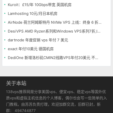
Kuroit：£15/年 10Gbps带宽 英国机房
Lamhosting 10元/月日本机房
AirNode 荷兰阿姆斯特丹 NVMe VPS 上线：终身 6 折，€1.99/月起，2.5Tbit/s DDoS 防护
DesiVPS AMD Ryzen系列和Windows VPS系列7折,Intel系列年付11.6美元
dartnode 年度促销 vps 年付 7 美元
exact 年付10美元 德国机房
DediOne 新增洛杉矶CMIN2线路VPS年付20美元 不限流量
关于本站
138vps推荐网是分享美国vps、便宜vps、稳定vps等国外优
质vps和虚拟主机信息的个人博客，偶尔也会写一些简单的入
门教程。由苏苏负责打理，欢迎加群交流，旧群已封，新
群： 494744877