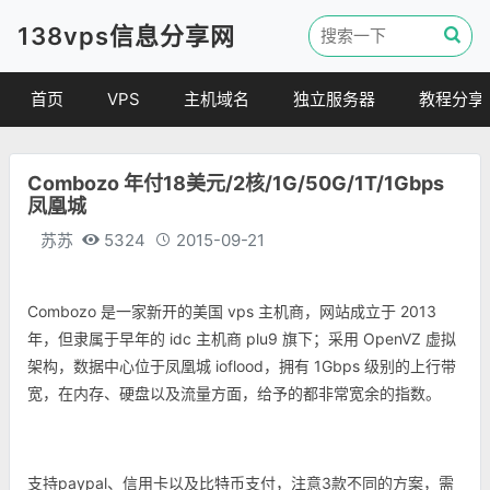
138vps信息分享网
首页
VPS
主机域名
独立服务器
教程分享
VPS优惠
域名
VPS教程
Combozo 年付18美元/2核/1G/50G/1T/1Gbps
便宜VPS
虚拟主机
建站教程
凤凰城
VPS评测
linux 教程
苏苏
5324
2015-09-21
其他教程
Combozo 是一家新开的美国 vps 主机商，网站成立于 2013
年，但隶属于早年的 idc 主机商 plu9 旗下；采用 OpenVZ 虚拟
架构，数据中心位于凤凰城 ioflood，拥有 1Gbps 级别的上行带
宽，在内存、硬盘以及流量方面，给予的都非常宽余的指数。
支持paypal、信用卡以及比特币支付，注意3款不同的方案，需